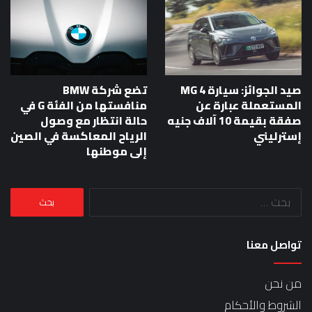
صيد الجوائز: سيارة MG 4
تضع شركة BMW
المستعملة عبارة عن
منافستها من الفئة G في
صفقة بقيمة 10 آلاف جنيه
حالة انتظار مع وصول
إسترليني
الرياح المعاكسة في الصين
إلى موطنها
البحث
عن:
تواصل معنا
من نحن
الشروط والأحكام