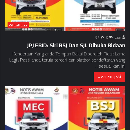
جديد السيارات
87
0
caar
JPJ EBID: Siri BSJ Dan SJL Dibuka Bidaan
Kenderaan Yang anda Tempah Bakal Diperoleh Tidak Lama
Lagi ، Pasti anda teruja tercari-cari platbor pendaftaran yang
sesuai kan. ini…
أكمل القراءة »