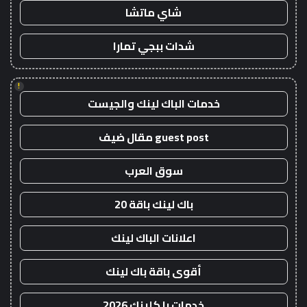
شاي ماتشا
شدات ببجي تمارا
!
خدمات الباك لينك والجيست
guest post مقال ضيف
سوق العرب
باك لينك باقة 20
اعلانات الباك لينك
أقوى باقة باك لينك
خدمات با كلينك 2026