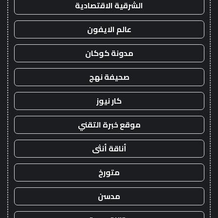
الشرقية الاقتصادية
عالم الايفون
مدونة كوكان
صحيفة نهج
كار نيوز
موقع خبرة التقني
أناقة أنثى
متورخ
مدسن