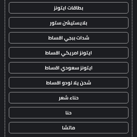
بطاقات ايتونز
بلايستيشن ستور
شدات ببجي اقساط
ايتونز امريكي اقساط
ايتونز سعودي اقساط
شحن يلا لودو اقساط
حناء شعر
حنا
ماتشا