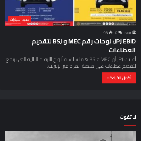
جديد السيارات
93
0
caar
JPJ EBID: لوحات رقم MEC و BSJ لتقديم
العطاءات
أعلنت JPJ أن MEC و BS هما سلسلة ألواح الأرقام التالية التي ترتفع
لتقديم عطاءات على منصة المزاد عبر الإنترنت…
أكمل القراءة »
لا تفوت
لماذا
حق
تم
اختب