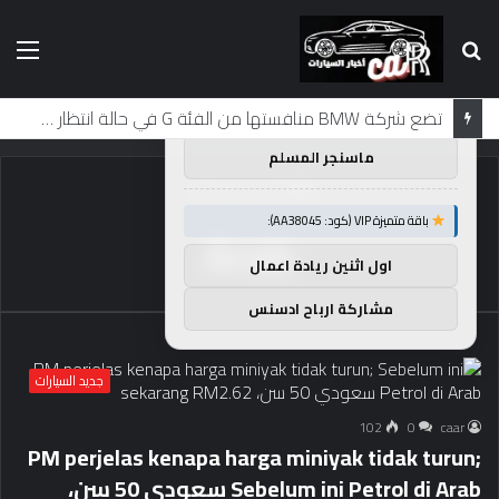
بحث
الق
×
توصيات :
عن
باقة متميزة VIP (كود: AA26790):
لماذا تم منع النساء من المشاركة في لومان لعقود من الزمن؟
ماسنجر المسلم
الرئيسية
/
Arab
باقة متميزة VIP (كود: AA38045):
Arab
اول اثنين ريادة اعمال
مشاركة ارباح ادسنس
جديد السيارات
102
0
caar
PM perjelas kenapa harga miniyak tidak turun;
Sebelum ini Petrol di Arab سعودي 50 سن،