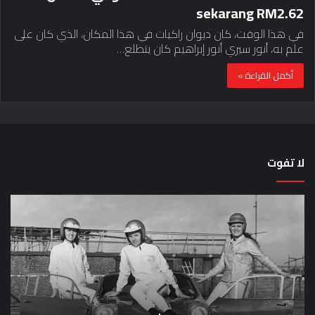
sekarang RM2.62
في هذا الوقت، كان ديوان راكيات في هذا المكان، الذي كان على
علم به، أنور سيري أنور إبراهيم كان يتطلع…
أكمل القراءة »
لا تفوت
لماذا
حق
تم
اختب
منع
الس
النساء
خم
من
دق
المشاركة
لل
في
عل
لومان
سيا