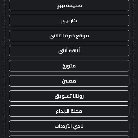
صحيفة نهج
كار نيوز
موقع خبرة التقني
أناقة أنثى
متورخ
مدسن
روتانا تسويق
مجلة الابداع
نادي الترددات