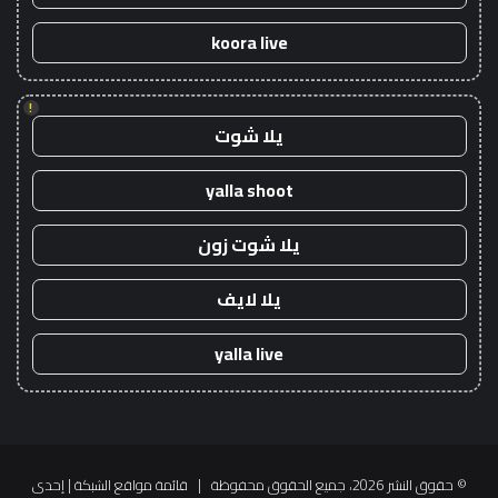
koora live
!
يلا شوت
yalla shoot
يلا شوت زون
يلا لايف
yalla live
© حقوق النشر 2026، جميع الحقوق محفوظة |
قائمة مواقع الشبكة
| إحدى