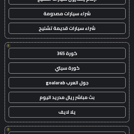
شراء سيارات مصدومة
شراء سيارات قديمة تشليح
!
كورة 365
كورة سيتي
جول العرب goalarab
بث مباشر ريال مدريد اليوم
يلا لايف
!