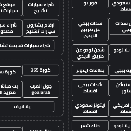
ز سعودي
فور يو
شراء سيارات
موقع ش
ساط
تشليح
سيارات ت
 شدات
شدات ببجي
ارقام يشترون
شراء سيا
بجي
عن طريق
سيارات تشليح
مصدوم
الايدي
شراء سيارات قديمة تشل
لا لودو
شحن لودو عن
طريق الايدي
كورة 365
ة ببجي
بطاقات ايتونز
كورة س
ستيشن
شدات ببجي
جول العرب
بث مباشر 
تور
اقساط
goalarab
مدريد ال
ز امريكي
ايتونز سعودي
يلا لايف
ساط
اقساط
لا لودو
حناء شعر
ريال مدريد