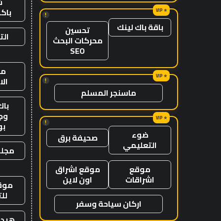
ش
باك
!
باقة باك لينك
تحسين
الت
محركات البحث
SEO
من
ال
!
ماسنجر المسلم
باك
وج
!
ب
ضوء
صحيفة برق
التعليمي
مجلة
موقع
موقع اشراق
اشراقات
اون لاين
موقع
لل
اركان سياحة وسفر
هيدب