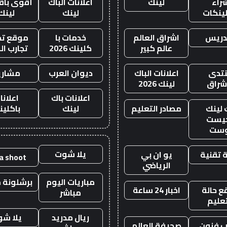
راء
لينك
اعلانات الباك
أقوى باقة
لينكات
لينك
لينك
دريس
اشراق العالم
خدمات با
موقع تجا
عالم كبير
كلينك 2026
تجارب ال
تدى
اعلانات الباك
ديوان العرب
مشاري
اشراق
لينك 2026
اعلانات باك
اعلانا
 لينك
مصادر التعليم
لينك
باكلين
يست
وست
يلا شوت
 تقنية
يو ان بي
la shoot
الرياضي
مباريات اليوم
برشلونة م
 حالة
اخبار 24 ساعة
مباشر
تعليم
ريال مدريد
يلا ش
 فنون
صحيفة العالم