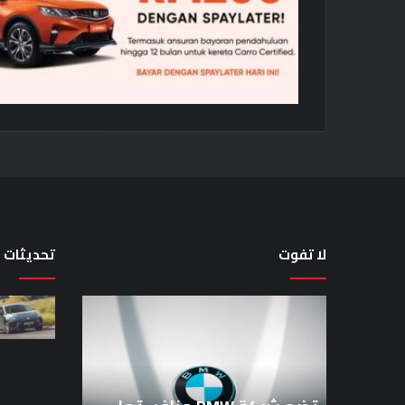
لا تفوت
تحديثات
تضع
لماذا
شركة
تم
BMW
منع
منافستها
النساء
من
من
الفئة
المشاركة