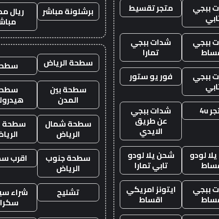
 ببجي
متجر تقسيط
برشلونة مباشر
ريال مد
ابي
مباش
 ببجي
شدات ببجي
ساط
تمارا
سطحة الرياض
سطحه
 ببجي
فور يو ستور
ابي
سطحة بين
سطحة
المدن
هيدرول
ر 4u
شدات ببجي
عن طريق
سطحة شمال
سطحة غ
الايدي
الرياض
الريا
لا لودو
شحن يلا لودو
سطحة جنوب
اقرب س
ساط
تابي تمارا
الرياض
 ببجي
ايتونز امريكي
تشليح
شراء سيا
ساط
اقساط
سكرا