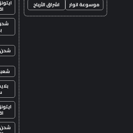
ايتون
موسوعة انوار
اشراق الأرباح
اق
شحن
ب
شحن ي
شعبي
بلاي
س
ايتون
اق
شحن ي