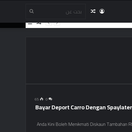
تسجيل
مقال
بحث
مقال
إضافة
عشوائي
عمود
الدخول
عشوائي
عن
جانبي
65
0
Bayar Deport Carro Dengan Spaylate
Anda Kini Boleh Menikmati Diskaun Tambahan R