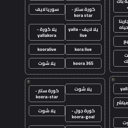
 باك
كورة ستار -
سوريا لايف
kora star
ربنا
حياه
يلا لايف - yalla
يلا كورة -
yallakora
live
ع
kooralive
kora live
ت
ك
koora 365
يلا شوت
!
!
yal
يلا شوت
كورة ستار -
koora-star
باشر
كورة جول -
يلا شوت
koora-goal
وت