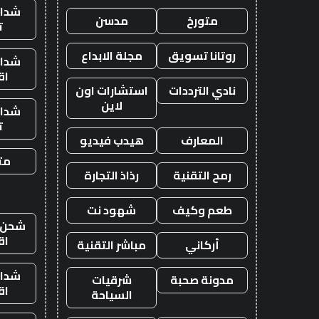
شدات
متورخ
مدسن
ت
روتانا تسويق
مجلة الابداع
شدات
اق
نادي الترددات
استشارات اون
لاين
شدات
ت
المعارف
هيدب فيديو
متج
رمح التقنية
رذاذ التجارة
طعم وكيف
شهود نت
شحن ي
اق
أركاني
مباشر التقنية
شدات
مدونة صحبة
شرقيات
اق
السياحة