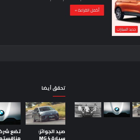
أكمل القراءة »
جديد السيارات
تحقق أيضا
حقيقة
اختبار
السيارة:
خمس
صيد الجوائز:
دقائق
للحكم
سيارة MG 4
منافستها