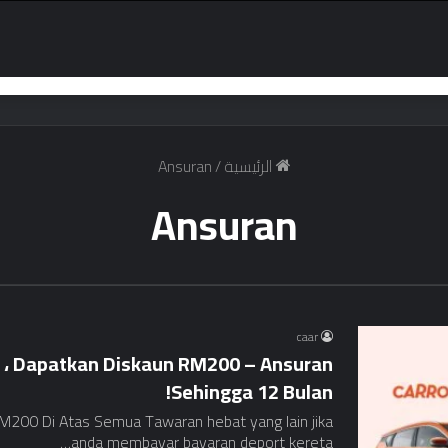
الرئيسية
/
Ansuran
Ansuran
caar
r ، Dapatkan Diskaun RM200 – Ansuran
Sehingga 12 Bulan!
M200 Di Atas Semua Tawaran hebat yang lain jika
anda membayar bayaran deport kereta…