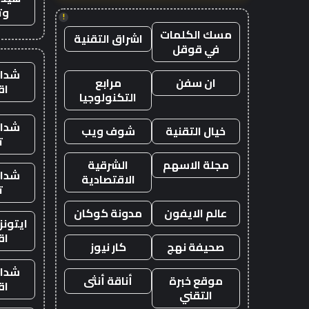
وت
!
مسك الكلمات
اشراق التقنية
في قوقل
شدات
ان سفن
مرابع
اق
التكنولوجيا
شدات
خيال التقنية
شوف ويب
ت
مجلة الاسهم
الشرقية
شدات
الاقتصادية
ت
عالم الايفون
مدونة كوكان
ايتون
اق
صحيفة نهج
كار نيوز
شدات
موقع خبرة
أناقة أنثى
اق
التقني