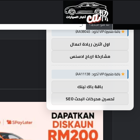
×
توصيات :
تضع شركة BMW منافستها من الفئة G في حالة انتظار مع وصول الرياح المعاكسة في الصين إلى موطنها
ما هو الجديد؟
باقة متميزة VIP (كود: AA38045):
اول اثنين ريادة اعمال
مشاركة ارباح ادسنس
باقة متميزة VIP (كود: AA11138):
باقة باك لينك
تحسين محركات البحث SEO