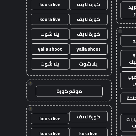
كورة لايف
koora live
ريد
ر
كورة لايف
koora live
!
كورة لايف
يلا شوت
yalla shoot
yalla shoot
يك
يلا شوت
يلا شوت
رب
ض
!
موقع كورة
طحة
!
كورة لايف
koora live
رات
ب
koora live
kora live