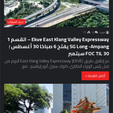
جديد السيارات
71
0
caar
Ekve East Klang Valley Expressway – القسم 1
SG Long -Ampang يفتح 6 صباحًا 30 أغسطس ؛
FOC TIL 30 سبتمبر
تم إطلاق طريق East Klang Valley Expressway (EKVE) اليوم من
قبل رئيس الوزراء الماليزي داتوك سيري أنور إبراهيم ، مع…
أكمل القراءة »