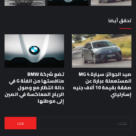
تحقق أيضا
صيد الجوائز: سيارة MG 4
تضع شركة BMW
المستعملة عبارة عن
منافستها من الفئة G في
صفقة بقيمة 10 آلاف جنيه
حالة انتظار مع وصول
إسترليني
الرياح المعاكسة في الصين
إلى موطنها
البحث
عن: