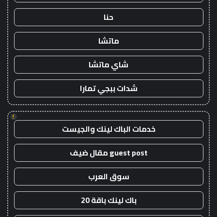
حنا
ماتشا
شاي ماتشا
شدات ببجي تمارا
!
خدمات الباك لينك والجيست
guest post مقال ضيف
سوق العرب
باك لينك باقة 20