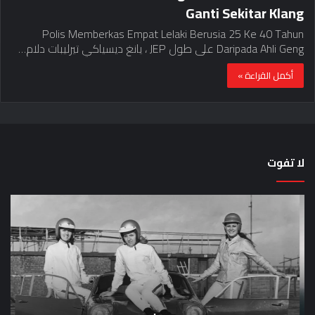
Ganti Sekitar Klang
Polis Memberkas Empat Lelaki Berusia 25 Ke 40 Tahun
Daripada Ahli Geng على طول JEP ، يانغ ديسياكي تيرليبات دلام…
أكمل القراءة »
لا تفوت
لماذا
حق
تم
اختب
منع
الس
النساء
خم
من
دق
المشاركة
لل
في
عل
لومان
سيا