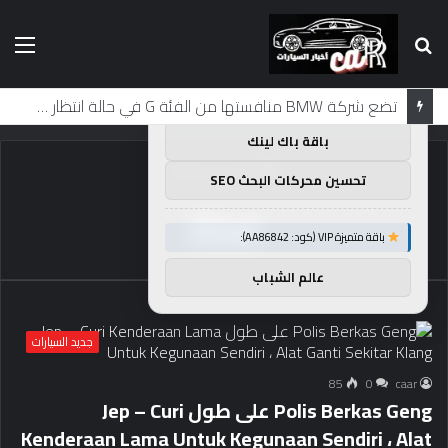
بحث
الق
×
توصيات :
عن
باقة متميزة VIP (كود: AA11138):
تضع شركة BMW منافستها من الفئة G في حالة انتظار مع وصول الرياح المعاكسة في الصين إلى موطنها
باقة باك لينك
الرئيسية
/
Alat
تحسين محركات البحث SEO
Alat
باقة متميزة VIP (كود: AA86842):
عالم الشباب
جديد السيارات
85
0
caar
Polis Berkas Geng على طول Jep – Curi
Kenderaan Lama Untuk Kegunaan Sendiri ، Alat