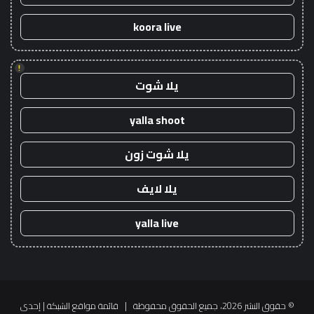
koora live
!
يلا شوت
yalla shoot
يلا شوت زون
يلا لايف
yalla live
© حقوق النشر 2026، جميع الحقوق محفوظة |
قائمة مواقع الشبكة
| إحدى