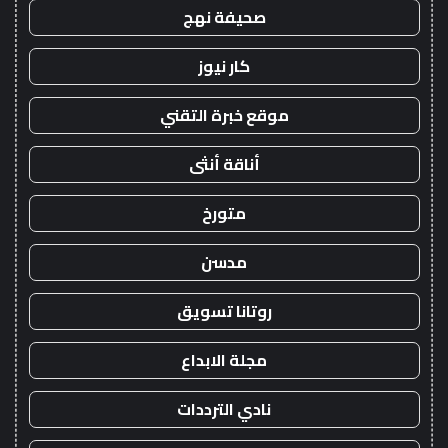
صحيفة نهج
كار نيوز
موقع خبرة التقني
أناقة أنثى
متورخ
مدسن
روتانا تسويق
مجلة الابداع
نادي الترددات