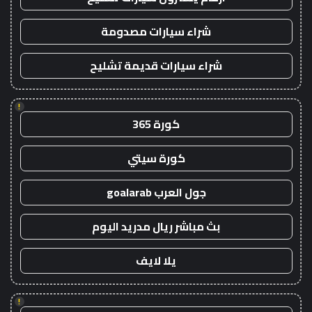
شراء سيارات مصدومة
شراء سيارات قديمة تشليح
!
كورة 365
كورة سيتي
جول العرب goalarab
بث مباشر ريال مدريد اليوم
يلا لايف
!