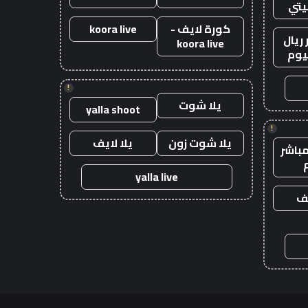
يتي
كورة لايف -
koora live
ريال
koora live
يوم
!
يلا شوت
yalla shoot
!
يلا شوت زون
يلا لايف
باشر
yalla live
يف