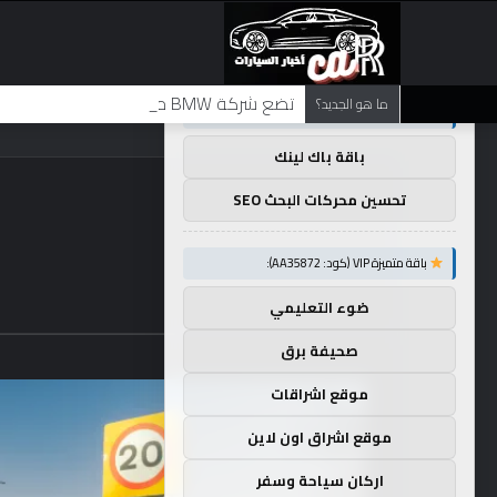
×
توصيات :
تضع شركة BMW منافستها من الفئة G في حالة انتظار مع وصول الرياح المعاكسة في الصين إلى موطنها
ما هو الجديد؟
باقة متميزة VIP (كود: AA11138):
باقة باك لينك
تحسين محركات البحث SEO
باقة متميزة VIP (كود: AA35872):
ضوء التعليمي
صحيفة برق
موقع اشراقات
موقع اشراق اون لاين
اركان سياحة وسفر