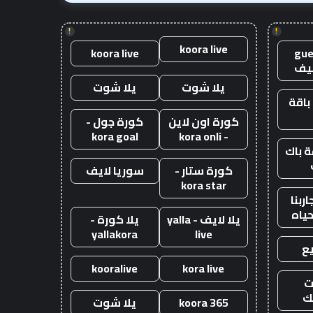
!
!
koora live
koora live
gue
يف
يلا شوت
يلا شوت
باقة
كورة اون لاين
كورة جول -
kora goal
- kora onli
 باك
كورة ستار -
سوريا لايف
kora star
ربنا
حياه
يلا لايف - yalla
يلا كورة -
yallakora
live
ع
kooralive
kora live
ت
ك
koora 365
يلا شوت