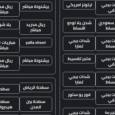
 ببجي
ايتونز امريكي
برشلونة مباشر
ريال مد
ابي
مباش
ز سعودي
شحن يلا لودو
ريال مدريد
يلا ش
ساط
اقساط
مباشر
 ببجي
شدات ببجي
yalla shoot
مباريات ا
ساط
تمارا
مباش
 ببجي
متجر تقسيط
برشلونة مباشر
ريال مد
ابي
مباش
 ببجي
شدات ببجي
ساط
تمارا
سطحة الرياض
سطحه
 ببجي
فور يو ستور
ابي
سطحة بين
سطحة
المدن
هيدرول
ر 4u
شدات ببجي