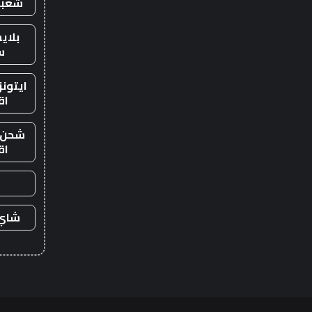
شعبي
بلاي
س
ايتون
اق
شحن ي
اق
شاي 