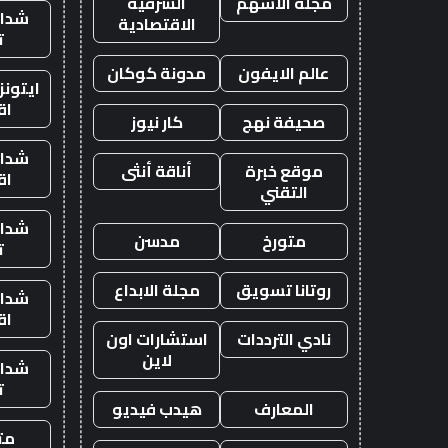
مجلة الاسهم
الشرقية
شدات
الاقتصادية
ت
عالم الايفون
مدونة كوكان
ايتون
اق
صحيفة نهج
كار نيوز
شدات
موقع خبرة
أناقة أنثى
اق
التقني
شدات
متورخ
مدسن
ت
روتانا تسويق
مجلة الابداع
شدات
اق
نادي الترددات
استشارات اون
لاين
شدات
ت
المعارف
هيدب فيديو
متج