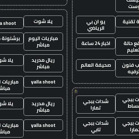
وست
يلا شوت
 تقنية
يو ان بي
la shoot
الرياضي
مباريات اليوم
برشلونة م
 حالة
اخبار 24 ساعة
مباشر
تعليم
ريال مدريد
يلا ش
 فنون
صحيفة العالم
مباشر
رفيه
yalla shoot
مباريات ا
مباش
!
 ببجي
شدات ببجي
ريال مدريد
يلا ش
ساط
تمارا
مباشر
 ببجي
شدات ببجي
yalla shoot
مباريات ا
مارا
تابي
مباش