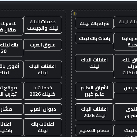
!
باك لينك
خدمات الباك
شراء باك لينك
st post
لينك والجيست
مقال ض
 روابط
باقات باك لينك
صية
سوق العرب
باك لينك 
20
ق لنك،
اعلانات الباك
راء
لينك
اعلانات الباك
أقوى باقة
لينكات
لينك
لينك
دريس
اشراق العالم
خدمات با
موقع تجا
عالم كبير
كلينك 2026
تجارب ال
تدى
اعلانات الباك
ديوان العرب
مشاري
اشراق
لينك 2026
اعلانات باك
اعلانا
 لينك
مصادر التعليم
لينك
باكلين
يست