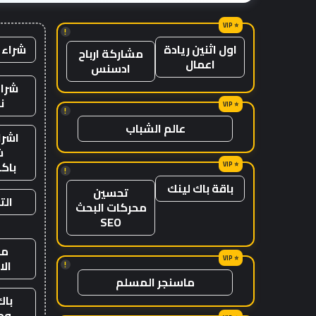
موطنها
!
شراء 
اول اثنين ريادة
مشاركة ارباح
اعمال
ادسنس
شراء
ن
!
عالم الشباب
اشرا
ش
باك
!
باقة باك لينك
تحسين
الت
محركات البحث
SEO
من
ال
!
ماسنجر المسلم
باك
وج