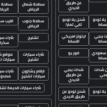
عن طريق
سطحة شمال
سطحة غ
الايدي
الرياض
الريا
لا لودو
شحن يلا لودو
سطحة جنوب
اقرب س
ساط
تابي تمارا
الرياض
 ببجي
ايتونز امريكي
تشليح
شراء سيا
ساط
اقساط
سكرا
ز سعودي
فور يو
شراء سيارات
موقع ش
ساط
تشليح
سيارات ت
 شدات
شدات ببجي
ارقام يشترون
شراء سيا
بجي
عن طريق
سيارات تشليح
مصدوم
الايدي
شراء سيارات قديمة تشل
لا لودو
شحن لودو عن
طريق الايدي