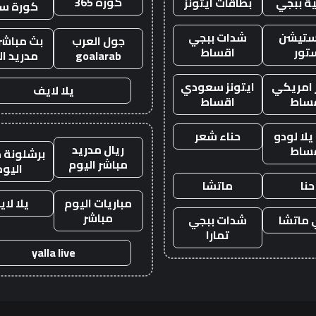
كورة 365
ة ببجي
بطاقات ايتونز
كورة س
ستيشن
شدات ببجي
جول العرب
بث مباشر 
تور
اقساط
goalarab
مدريد ال
ز امريكي
ايتونز سعودي
يلا لايف
ساط
اقساط
لا لودو
حناء شعر
ريال مدريد
ساط
برشلونة م
مباشر اليوم
اليوم
حنا
ماتشا
مباريات اليوم
يلا لا
مباشر
ماتشا
شدات ببجي
تمارا
yalla live