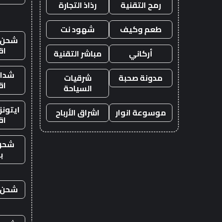
رمح التقنية
رذاذ التجارة
طعم وكيف
شهود نت
شحن ي
اق
أركاني
مباشر التقنية
شدات
مدونة صحبة
شرقيات
اق
السياحة
ايتون
موسوعة انوار
اشراق الأرباح
اق
شحن
ب
شحن ي