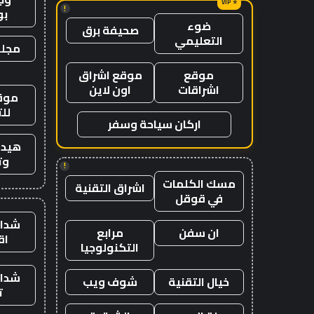
!
ب
ضوء
صحيفة برق
التعليمي
مجلة
موقع
موقع اشراق
اشراقات
اون لاين
موقع
لل
اركان سياحة وسفر
هيدب
وت
!
مسك الكلمات
اشراق التقنية
في قوقل
شدات
ان سفن
مرابع
اق
التكنولوجيا
شدات
خيال التقنية
شوف ويب
ت