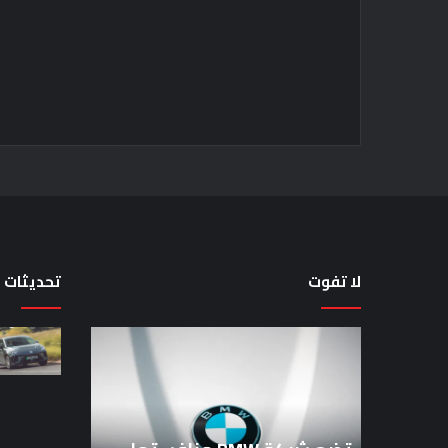
لا تفوت
تحديثات
تضع
لماذا
شركة
تم
BMW
منع
منافستها
النساء
من
من
الفئة
المشاركة