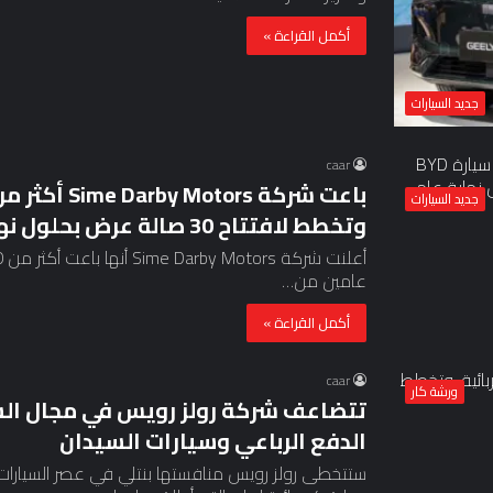
أكمل القراءة »
جديد السيارات
caar
جديد السيارات
وتخطط لافتتاح 30 صالة عرض بحلول نهاية عام 2024
عامين من…
أكمل القراءة »
caar
ورشة كار
تتضاعف شركة رولز رويس في مجال السي
الدفع الرباعي وسيارات السيدان