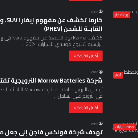
caar
ورشة كار
كارما
القابلة للشحن (PHEV)
الرئيسية لأسبوع مونتيري للسيارات 2024…
أكمل القراءة »
caar
أخبار
شركة Morrow Batteries النرويجية تفتتح مصنعًا وتخطط للتسليم هذا العام
أريندال ، النرويج – ا
في النرويج على الساحل…
أكمل القراءة »
caar
جديد السيارات
تهدف شركة فولكس فاجن إلى جعل ماليز