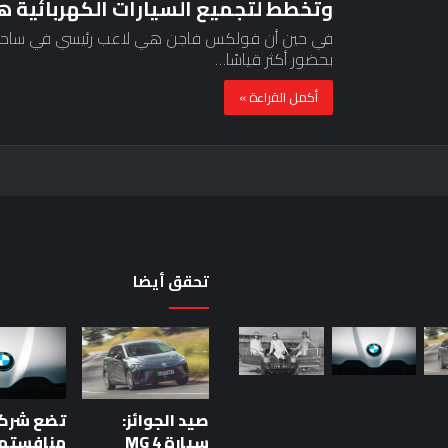
وتخطط لتجميع السيارات الكهربائية هنا – u Zafrul
في حين أن فولكس فاجن هي لاعب رئيسي في ساحة السيار
بحضور أكثر قياسًا…
أكمل القراءة »
تحقق أيضا
حقيقة
اختبار
السيارة:
خمس
صيد الجوائز:
دقائق
للحكم
سيارة MG 4
منافستها