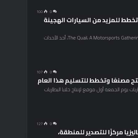
100
0
 تكشف عن مفهوم إيفارا SUV، وتخطط للمزيد من السيارات الهجينة
كشفت Karma يوم الجمعة عن مفهوم Ivara في The Quail، A Motorsports Gathering، أحد الأحداث
107
0
فتتحت شركة Morrow الناشئة للبطاريات يوم الجمعة أول موقع لإنتاج خلايا البطاريات
127
0
يا مركزًا للتصدير للمنطقة،