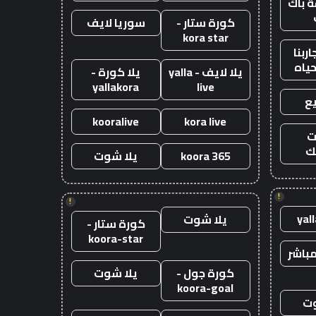
 باك
كورة ستار -
سوريا لايف
kora star
ربنا
حياه
يلا لايف - yalla
يلا كورة -
yallakora
live
ع
kooralive
kora live
ت
ك
koora 365
يلا شوت
!
!
yal
يلا شوت
كورة ستار -
koora-star
باشر
كورة جول -
يلا شوت
koora-goal
وت