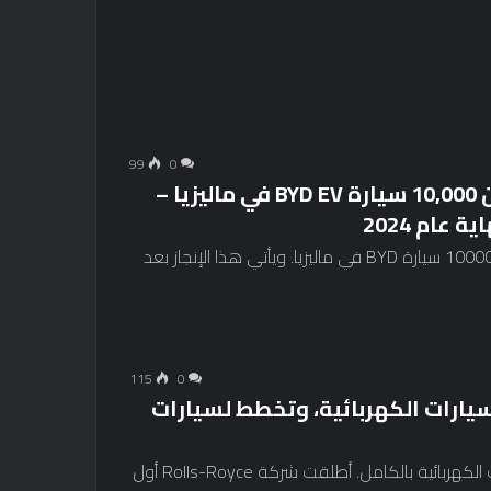
99
0
باعت شركة Sime Darby Motors أكثر من 10,000 سيارة BYD EV في ماليزيا –
أعلنت شركة Sime Darby Motors أنها باعت أكثر من 10000 سيارة BYD في ماليزيا. ويأتي هذا الإنجاز بعد
115
0
ارات الكهربائية، وتخطط لسيارات
ستتخطى رولز رويس منافستها بنتلي في عصر السيارات الكهربائية بالكامل. أطلقت شركة Rolls-Royce أول