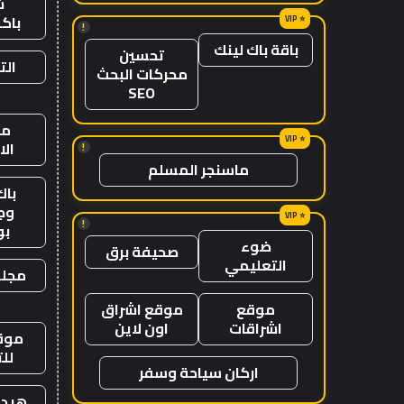
ش
باك
!
باقة باك لينك
تحسين
الت
محركات البحث
SEO
من
ال
!
ماسنجر المسلم
باك
وج
!
ب
ضوء
صحيفة برق
التعليمي
مجلة
موقع
موقع اشراق
اشراقات
اون لاين
موقع
لل
اركان سياحة وسفر
هيدب