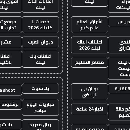
راء
لينك
اعلانات الباك
أقوى باقة
لينكات
لينك
لينك
دريس
اشراق العالم
خدمات با
موقع تجا
عالم كبير
كلينك 2026
تجارب ال
تدى
اعلانات الباك
ديوان العرب
مشاري
اشراق
لينك 2026
اعلانات باك
اعلانا
 لينك
مصادر التعليم
لينك
باكلين
يست
وست
يلا شوت
 تقنية
يو ان بي
la shoot
الرياضي
مباريات اليوم
برشلونة م
 حالة
اخبار 24 ساعة
مباشر
تعليم
ريال مدريد
يلا ش
 فنون
صحيفة العالم