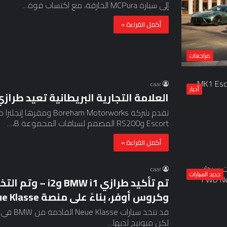
إلى سيارة MCPura الخارقة، مع اكتساب قوة…
أكمل القراءة »
مراجعات
caar
أخبار
العلامة التجارية البريطانية تعيد طرازي RS200 وMK1 Escort بمباركة فو
تقدم شركة am Motorworks
Escort وRS200 المصمم لسباقات المجموعة B،…
أكمل القراءة »
caar
جديد السيارات
تم تأكيد طرازي 1
وكروس أوفر، بناءً على منصة FWD Neue Klasse
لكن ميونيخ لديها…