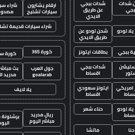
 شدات
شدات ببجي
ارقام يشترون
شراء سيا
بجي
عن طريق
سيارات تشليح
مصدوم
الايدي
شراء سيارات قديمة تشل
لا لودو
شحن لودو عن
طريق الايدي
كورة 365
ة ببجي
بطاقات ايتونز
كورة س
ستيشن
شدات ببجي
جول العرب
بث مباشر 
تور
اقساط
goalarab
مدريد ال
ز امريكي
ايتونز سعودي
يلا لايف
ساط
اقساط
لا لودو
حناء شعر
ريال مدريد
ساط
برشلونة م
مباشر اليوم
اليوم
حنا
ماتشا