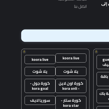
الجديد
بقيمة 10 آلاف جنيه إسترليني
لجديد
بقيمة
إلى
اتصل بنا
10
آلاف
جنيه
إسترليني
!
!
koora live
koora live
gue
يف
يلا شوت
يلا شوت
باقة
كورة اون لاين
كورة جول -
kora goal
- kora onli
 باك
كورة ستار -
سوريا لايف
kora star