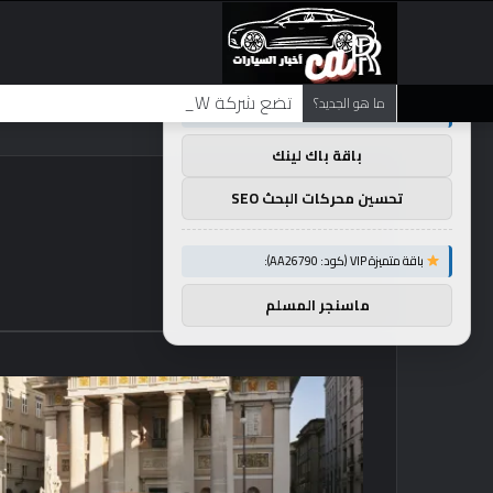
×
توصيات :
تضع شركة BMW منافستها من الفئة G في حالة انتظار مع وصول الرياح المعاكسة في الصين إلى موطنها
ما هو الجديد؟
باقة متميزة VIP (كود: AA11138):
باقة باك لينك
تحسين محركات البحث SEO
باقة متميزة VIP (كود: AA26790):
ماسنجر المسلم