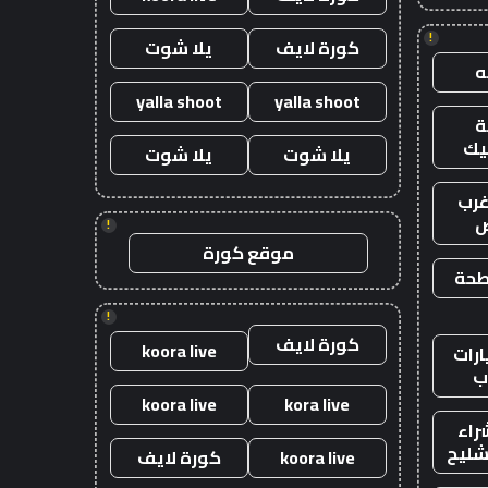
!
كورة لايف
يلا شوت
yalla shoot
yalla shoot
يك
يلا شوت
يلا شوت
رب
ض
!
موقع كورة
طحة
!
كورة لايف
koora live
رات
ب
koora live
kora live
راء
شليح
koora live
كورة لايف