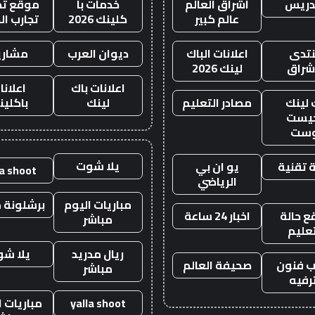
دريس
اشراق العالم
خدمات با
موقع تجا
عالم كبير
كلينك 2026
تجارب ال
تدى
اعلانات الباك
ديوان العرب
مشاري
اشراق
لينك 2026
اعلانات باك
اعلانا
 لينك
مصادر التعليم
لينك
باكلين
يست
وست
يلا شوت
 تقنية
يو ان بي
la shoot
الرياضي
مباريات اليوم
برشلونة م
 حالة
اخبار 24 ساعة
مباشر
تعليم
ريال مدريد
يلا ش
 فنون
صحيفة العالم
مباشر
رفيه
yalla shoot
مباريات ا