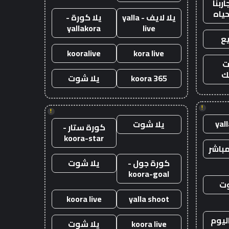
ربنا
حياه
يلا لايف - yalla
يلا كورة -
yallakora
live
ع
kooralive
kora live
ت
ك
koora 365
يلا شوت
!
!
yal
يلا شوت
كورة ستار -
koora-star
باشر
كورة جول -
يلا شوت
koora-goal
وت
koora live
yalla shoot
ليوم
koora live
يلا شوت