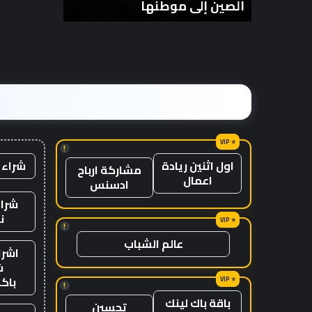
الصين إلى موطنها
الزمن؟
انتظار
من
مع
الزمن؟
وصول
الرياح
المعاكسة
في
الصين
إلى
موطنها
!
شراء 
اول اثنين ريادة
مشاركة ارباح
اعمال
ادسنس
شراء
ن
!
عالم الشباب
اشرا
ش
باك
!
باقة باك لينك
تحسين