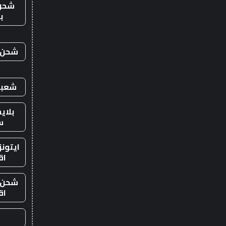
شحن
ب
شحن ي
شعبي
بلاي
س
ايتون
اق
شحن ي
اق