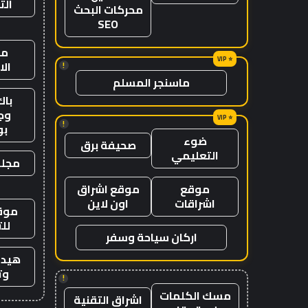
الت
محركات البحث
SEO
من
ال
!
ماسنجر المسلم
باك
وج
!
ب
ضوء
صحيفة برق
التعليمي
مجلة
موقع
موقع اشراق
اشراقات
اون لاين
موقع
لل
اركان سياحة وسفر
هيدب
وت
!
مسك الكلمات
اشراق التقنية