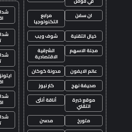
في قوقل
شدات
ان سفن
مرابع
اق
التكنولوجيا
شدات
خيال التقنية
شوف ويب
ت
مجلة الاسهم
الشرقية
شدات
الاقتصادية
ت
عالم الايفون
مدونة كوكان
ايتون
اق
صحيفة نهج
كار نيوز
شدات
موقع خبرة
أناقة أنثى
اق
التقني
شدات
متورخ
مدسن
ت