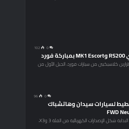
102
0
رد
Boreh ومقرها إنجلترا طرازين كلاسيكيين من سيارات فورد، الجيل الأول من
96
0
BMW i وi2 – وتم التخطيط لسيارات سيدان وهاتشباك
قد تتخذ سيارات Neue Klasse القادمة من BMW في البداية شكل الإصدارات الكهربائية من الفئة 3 وX3،