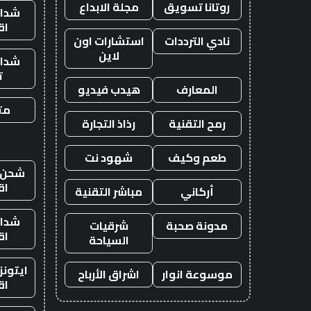
روتانا تسويق
مجلة الابداع
شدات
اق
نادي الترددات
استشارات اون
لاين
شدات
ت
المعارف
هيدب فيديو
متج
رمح التقنية
رذاذ التجارة
طعم وكيف
شهود نت
شحن ي
اق
أركاني
مباشر التقنية
شدات
مدونة صحبة
شرقيات
اق
السياحة
ايتون
موسوعة انوار
اشراق الأرباح
اق