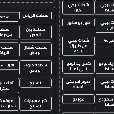
 ببجي
شدات ببجي
ساط
تمارا
سطحة الرياض
سطحه
 ببجي
فور يو ستور
ابي
سطحة بين
سطحة
المدن
هيدرول
ر 4u
شدات ببجي
عن طريق
سطحة شمال
سطحة غ
الايدي
الرياض
الريا
لا لودو
شحن يلا لودو
سطحة جنوب
اقرب س
ساط
تابي تمارا
الرياض
 ببجي
ايتونز امريكي
تشليح
شراء سيا
ساط
اقساط
سكرا
ز سعودي
فور يو
شراء سيارات
موقع ش
ساط
تشليح
سيارات ت