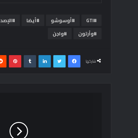
GTI
أوسوشو
أيضا
الإصدا
وأرتون
واجن
فيسبوك
تويتر
لينكدإن
بينتي
شاركها