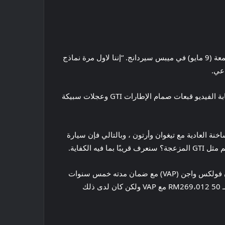
أعلنت فولكس واجن ماليزيا أنها ستخرج من “نماذج الإصدار الخاص” في ماليزيا أوتوشو 2025 ، والتي تفتح على الجمهور يوم الجمعة (9 مايو) في ميبس سيردانج. “إننا لاول مرة نماذج
عي.
نحن نعلم بالفعل أن أحد SES هو Golf GTI حيث أزعجت الشركة الفتحة الساخنة في بدلة سوداء تهديد أمس. أظهر هذا الفيديو دعابة الفيديو قبعات صمام الإطارات GTI وعجلات سبيكة
MAS . تُظهر الصورة الرئيسية للبريد الفتحة الساخنة العادية مع تيغوان وأرتون ، وبالتالي فإن سيارة
على أي حال ، يتم بيع MK8 Golf GTI العادي مقابل 254،012 رينجيت ماليزي على الطريق دون تأمين ، بما في ذلك حزمة ضمان فولكس واجن (VAP) مع ضمان مدته خمس سنوات
غير محدودة وحزمة الصيانة لمدة خمس سنوات. في العام الماضي ، قدمت شركة VW مجموعة Golf GTI ذات الإصدار المحدود لـ 50 RM269،012 مع VAP ولكن كان لدى ذلك