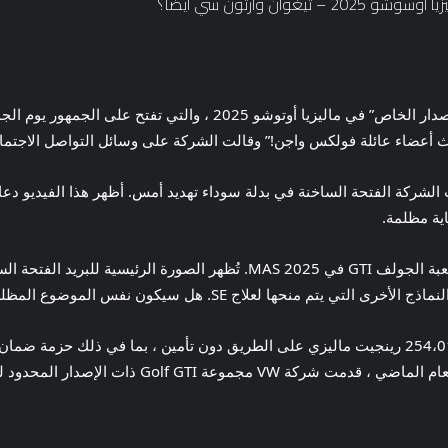
دث أعضاء عائلة فولكس واجن!” وقالت الشركة على وسائل التواصل الاجتما
ذكر إعلان اليوم النماذج ، لذلك لا بد أن يكون أكثر من لعبة الجولف GTI في 2025
نفس الموضوع المظلم مثل GTI المزعجة؟ سنعرف قريبًا بما فيه الكفاية.