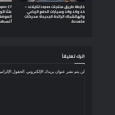
خارطة طريق منتجات Lepas لتايلاند –
L4، وL6، وL8، وسيارات الدفع الرباعي
علنًا لأ
والهاتشباك الرائدة الجديدة؛ محركات
متعددة
أغسط
اترك تعليقاً
لن يتم نشر عنوان بريدك الإلكتروني.
الحقول الإلزامي
ا
ل
ت
ع
ل