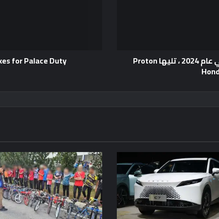
Perodua Myvi متورط في معظم الحوادث في عام 2024 ، تليها Proton
es for Palace Duty