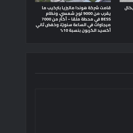
ك باسيكال
قامت شركة هوندا ماليزيا بتركيب ما
يقرب من 9000 لوح شمسي، ونظام
BESS في محطة ملقا – أكثر من 7000
ميجاوات في الساعة سنويًا، وخفض ثاني
أكسيد الكربون بنسبة 10%