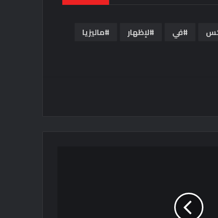
كس
في
لإظهار
ماليزيا