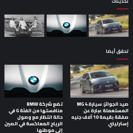
تحديثات
تحقق أيضا
صيد الجوائز: سيارة MG 4
تضع شركة BMW
المستعملة عبارة عن
منافستها من الفئة G في
صفقة بقيمة 10 آلاف جنيه
حالة انتظار مع وصول
إسترليني
الرياح المعاكسة في الصين
إلى موطنها