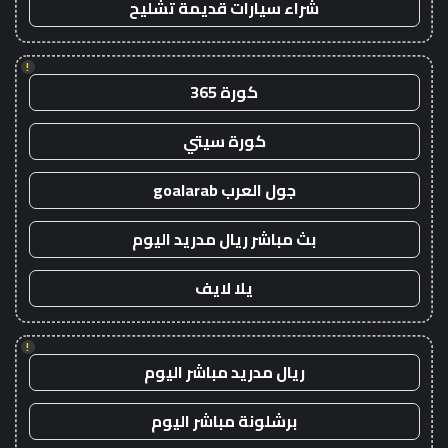
شراء سيارات قديمة تشليح
!
كورة 365
كورة سيتي
جول العرب goalarab
بث مباشر ريال مدريد اليوم
يلا لايف
!
ريال مدريد مباشر اليوم
برشلونة مباشر اليوم