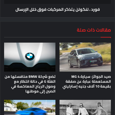
فورد ، لنكولن يتذكر المركبات فوق خلل الإرسال
مقالات ذات صلة
صيد الجوائز: سيارة MG 4
تضع شركة BMW منافستها من
المستعملة عبارة عن صفقة
الفئة G في حالة انتظار مع
بقيمة 10 آلاف جنيه إسترليني
وصول الرياح المعاكسة في
الصين إلى موطنها