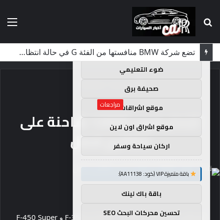
بحث
الق
×
توصيات :
عن
باقة متميزة VIP (كود: AA35872):
تضع شركة BMW منافستها من الفئة G في حالة انتظار مع وصول الرياح المعاكسة في الصين إلى موطنها
ضوء التعليمي
الرئيسية
/
مراجعات
صحيفة برق
مراجعات
موقع اشراقات
تتذكر فورد 12000 شاحنة على
موقع اشراق اون لاين
مفاتيح فصل
اركان سياحة وسفر
باقة متميزة VIP (كود: AA11138):
باقة باك لينك
تحسين محركات البحث SEO
استذكرت شركة فورد 11،745 F-250 و F-350 و F-450 Super