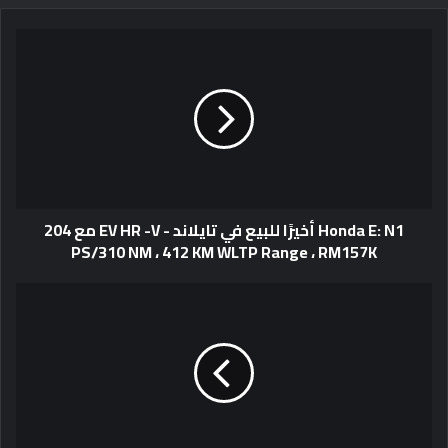
Honda E: N1 أخيرًا للبيع في تايلاند - EV HR -V مع 204
PS/310 NM ، 412 KM WLTP Range ، RM157K