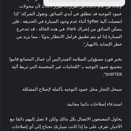
Duty من عام 2025 من طرازات طراز 2025 لأن محولات
عمود التوجيه قد تنطلق في أيدي السائق.
وتقول الشركة: “إذا
انفصلت آلية Syfter أثناء عدم وجود السيارة في الحديقة ، فلن
يتمكن السائق من إشراك Park. في هذه الحالة ، قد تتدحرج
السيارة إذا لم يتم تطبيق فرامل الانتظار يدويًا ، مما يزيد من
خطر الإصابة بالانهيار”.
يخبر فورد مسؤولي السلامة الفيدراليين أن عمال المصانع قاموا
بتجميع عمود التوجيه بـ “اللحامات غير المحسنة التي تربط آلية
SHIFTER”.
سيحل التجار محل عمود التوجيه بأكمله لإصلاح المشكلة.
استدعاء إصلاحات دائما مجانية.
يحاول المصنعون الاتصال بكل مالك ولكن لا تصل إليهم دائمًا مع
الأخبار. تعرف على ما إذا كانت سيارتك تحتاج إلى أي إصلاحات