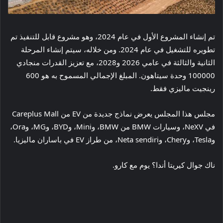
تم إنشاء المشروع الأول في عام 2024، وهو مشروع قابل للتنفيذ تم
تطويره للتشغيل في عام 2024. ومن خلاله، سيتم إنشاء المرحلة
الثانية والثالثة في عامي 2026 و2028، مع تعزيز القدرات منجادي
100000 وحدة سيتاهون. المبلغ الإجمالي المسموح به هو 600
رينجيت ماليزي فقط.
مجلس هذا المجلس يعرض نماذج جديدة من EV من Careplus Mall
في NeXV، وسيارات BMW من BMW، وMini، وBYD، وMG، وOra،
وTesla، وChery، وNeta sendiri، من طراز EV في باساران ماليزيا.
ناك جوال كيريتا أندا؟ يوم مع كارو.