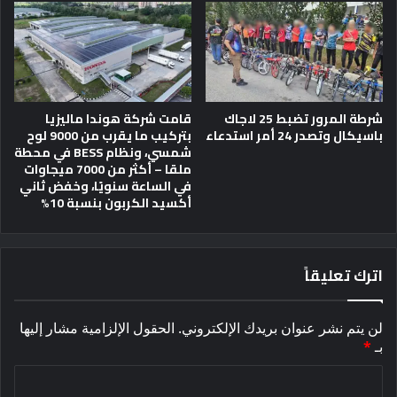
شرطة المرور تضبط 25 لاجاك
قامت شركة هوندا ماليزيا
باسيكال وتصدر 24 أمر استدعاء
بتركيب ما يقرب من 9000 لوح
شمسي، ونظام BESS في محطة
ملقا – أكثر من 7000 ميجاوات
في الساعة سنويًا، وخفض ثاني
أكسيد الكربون بنسبة 10%
اترك تعليقاً
لن يتم نشر عنوان بريدك الإلكتروني.
الحقول الإلزامية مشار إليها
بـ
*
ا