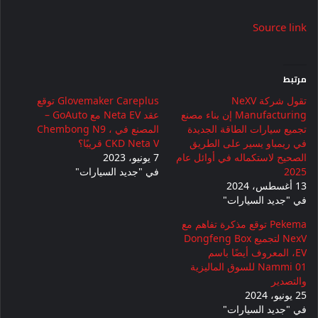
Source link
مرتبط
تقول شركة NeXV
Glovemaker Careplus توقع
Manufacturing إن بناء مصنع
عقد Neta EV مع GoAuto –
تجميع سيارات الطاقة الجديدة
المصنع في Chembong N9 ،
في ريمباو يسير على الطريق
CKD Neta V قريبًا؟
الصحيح لاستكماله في أوائل عام
7 يونيو، 2023
2025
في "جديد السيارات"
13 أغسطس، 2024
في "جديد السيارات"
Pekema توقع مذكرة تفاهم مع
NexV لتجميع Dongfeng Box
EV، المعروف أيضًا باسم
Nammi 01 للسوق الماليزية
والتصدير
25 يونيو، 2024
في "جديد السيارات"