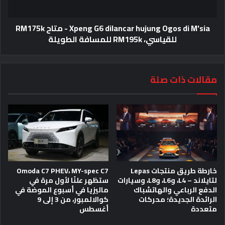
Xpeng G6 dilancar hujung Ogos di M'sia - متاح RM175k
للقياسي، RM195k للمسافة الطويلة
مقالات ذات صلة
خارطة طريق منتجات Lepas
Omoda C7 PHEV، MY-spec C7
لتايلاند – L4، وL6، وL8، وسيارات
ستظهر علنًا لأول مرة في
الدفع الرباعي والهاتشباك
ماليزيا في أسبوع الموضة في
الرائدة الجديدة؛ محركات
كوالالمبور، من 3 إلى 9
متعددة
أغسطس