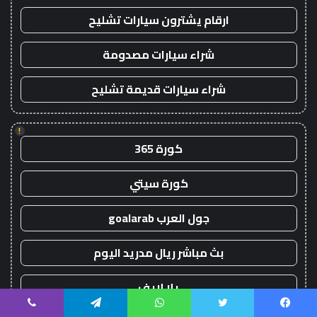
ارقام يشترون سيارات تشليح
شراء سيارات مصدومة
شراء سيارات قديمة تشليح
!
كورة 365
كورة سيتي
جول العرب goalarab
بث مباشر ريال مدريد اليوم
يلا لايف
يسبوك
تويتر
واتساب
تيلقرام
ڤايبر