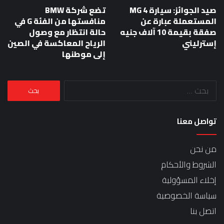
صيد الجوائز: سيارة MG 4
تضع شركة BMW
المستعملة عبارة عن
منافستها من الفئة G في
صفقة بقيمة 10 آلاف جنيه
حالة انتظار مع وصول
إسترليني
الرياح المعاكسة في الصين
إلى موطنها
البحث
عن:
تواصل معنا
من نحن
الشروط والأحكام
إخلاء المسؤولية
سياسة الخصوصية
اتصل بنا