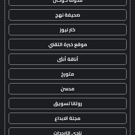
مدونة كوكان
صحيفة نهج
كار نيوز
موقع خبرة التقني
أناقة أنثى
متورخ
مدسن
روتانا تسويق
مجلة الابداع
نادي الترددات