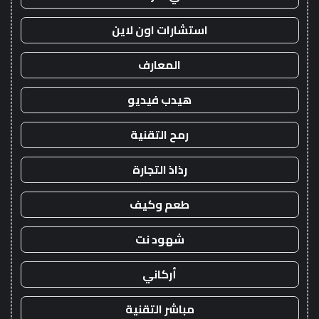
استشارات اون لاين
المعارف
هيدب فيديو
رمح التقنية
رذاذ التجارة
طعم وكيف
شهود نت
أركاني
مباشر التقنية