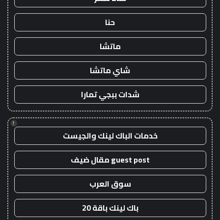
حنا
ماتشا
شاي ماتشا
شدات ببجي تمارا
!
خدمات الباك لينك والجيست
guest post مقال ضيف
سوق العرب
باك لينك باقة 20