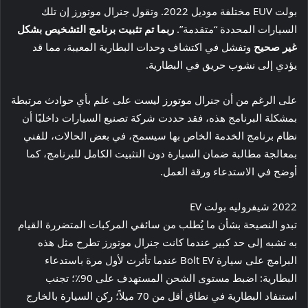
بولت EUV مختلفة موديل 2022. وتقول جنرال موتورز إن تلك
السيارات المحددة “متقدمة”.
ربما تم تثبيت برنامج التشخيص بشكل
غير صحيح
وتفشل في اكتشاف وحدات البطارية المعيبة، مما قد
يؤدي إلى نشوب حريق في البطارية.
على الرغم من أن جنرال موتورز ليست على علم بأي حوادث مرتبطة
بمشكلة البرنامج هذه، فقد حددت شركة تصنيع السيارات داخليًا أن
نظام برنامج الخدمة الخاص بها سيسمح، في بعض الحالات، للفني
بمعالجة مطالبة ضمان السيارة دون التثبيت الكامل للبرنامج، كما
أوضح في الاستدعاء ورقة العمل.
2022 شيفروليه بولت EV
تبدو النصيحة بشأن ما يُطلب من سائقي المركبات المتضررة القيام
به تشبه إلى حد كبير عندما كانت جنرال موتورز تطرح مثل هذه
البرامج على سيارة Bolt EV عندما تأثرت لأول مرة باستدعاء
البطارية: اضبط مستوى الشحن المستهدف على 90٪؛ تجنب
استنفاد البطارية في نطاق أقل من 70 ميلاً؛ ركن السيارة بالخارج