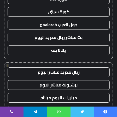
كورة سيتي
جول العرب goalarab
بث مباشر ريال مدريد اليوم
يلا لايف
!
ريال مدريد مباشر اليوم
برشلونة مباشر اليوم
مباريات اليوم مباشر
يلا لايف
يسبوك
تويتر
واتساب
تيلقرام
ڤايبر