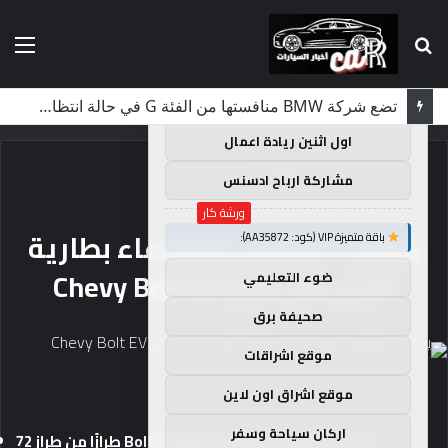
بحث
الق
×
توصيات :
عن
باقة متميزة VIP (كود: AA38045):
لماذا تم منع النساء من المشاركة في لومان لعقود من الزمن؟
اول اثنين ريادة اعمال
الرئيسية
/
ورشة كار
مشاركة ارباح ادسنس
ورشة كار
يطالب البرنامج باستدعاء بطارية
باقة متميزة VIP (كود: AA35872):
أخرى من طراز Chevy Bolt EV
ضوء التعليمي
صحيفة برق
موقع اشراقات
موقع اشراق اون لاين
اركان سياحة وسفر
72 طرازًا من طراز Bolt EV وEUV غاب عن البرنامج للإشارة