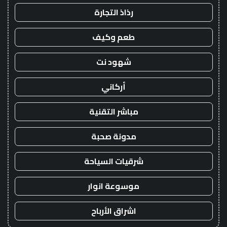
رذاذ التجارة
طعم وكيف
شهود نت
أركاني
مباشر التقنية
مدونة صحبة
شرقيات السياحة
موسوعة انوار
اشراق الأرباح