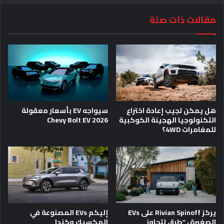
مقالات ذات صلة
هل يمكن لجيب إعادة اختراع
سيواجه EV بأسعار معقولة
التكنولوجيا الهجينة الكوكبية
2026 Chevy Bolt EV
للمغامرات 4WD؟
يركز Rivian Spinoff على EVs
إليكم EVs المصنوعة في
الصغيرة ، “طرق لتجاوز
المكسيك وكندا