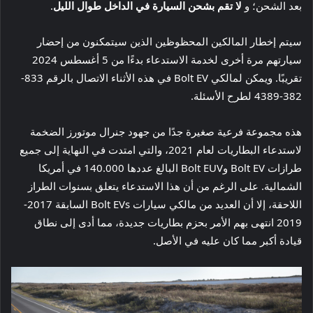
بعد الشحن؛ و
لا تقم بشحن السيارة في الداخل طوال الليل
.
سيتم إخطار المالكين المحظوظين الذين سيتمكنون من إحضار
سيارتهم مرة أخرى لخدمة الاستدعاء بدءًا من 5 أغسطس 2024
تقريبًا. ويمكن لمالكي Bolt EV في هذه الأثناء الاتصال بالرقم 833-
382-4389 لطرح الأسئلة.
هذه مجموعة فرعية صغيرة جدًا من جهود جنرال موتورز الضخمة
لاستدعاء البطاريات لعام 2021، والتي امتدت في النهاية إلى جميع
طرازات Bolt EV وBolt EUV البالغ عددها 140.000 في أمريكا
الشمالية. على الرغم من أن هذا الاستدعاء يتعلق بسنوات الطراز
اللاحقة، إلا أن العديد من مالكي سيارات Bolt EVs السابقة 2017-
2019 انتهى بهم الأمر بحزم بطاريات جديدة، مما أدى إلى نطاق
قيادة أكبر مما كان عليه في الأصل.