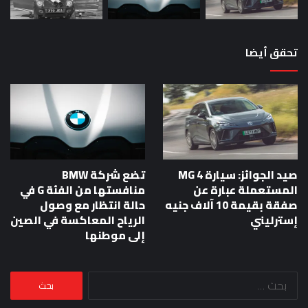
تحقق أيضا
صيد الجوائز: سيارة MG 4
تضع شركة BMW
المستعملة عبارة عن
منافستها من الفئة G في
صفقة بقيمة 10 آلاف جنيه
حالة انتظار مع وصول
إسترليني
الرياح المعاكسة في الصين
إلى موطنها
البحث
عن: