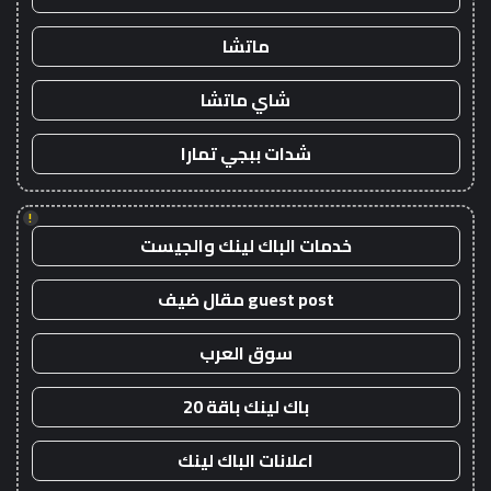
ماتشا
شاي ماتشا
شدات ببجي تمارا
!
خدمات الباك لينك والجيست
guest post مقال ضيف
سوق العرب
باك لينك باقة 20
اعلانات الباك لينك