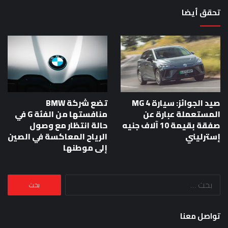
تحقق أيضا
صيد الجوائز: سيارة MG 4
تضع شركة BMW
المستعملة عبارة عن
منافستها من الفئة G في
صفقة بقيمة 10 آلاف جنيه
حالة انتظار مع وصول
إسترليني
الرياح المعاكسة في الصين
إلى موطنها
البحث
عن:
تواصل معنا