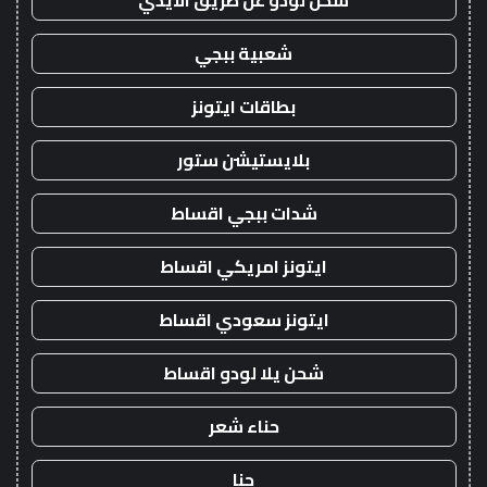
شحن لودو عن طريق الايدي
شعبية ببجي
بطاقات ايتونز
بلايستيشن ستور
شدات ببجي اقساط
ايتونز امريكي اقساط
ايتونز سعودي اقساط
شحن يلا لودو اقساط
حناء شعر
حنا