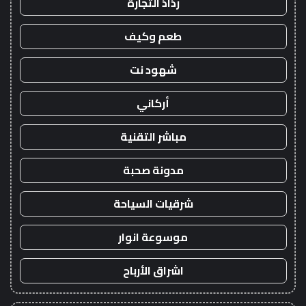
رذاذ التجارة
طعم وكيف
شهود نت
أركاني
مباشر التقنية
مدونة صحبة
شرقيات السياحة
موسوعة انوار
اشراق الأرباح