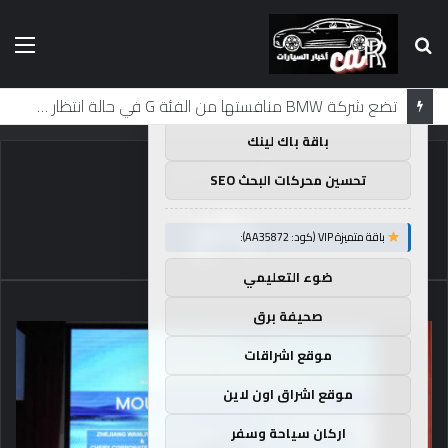
بحث
الق
×
توصيات :
عن
باقة متميزة VIP (كود: AA11138):
لماذا تم منع النساء من المشاركة في لومان لعقود من الزمن؟
باقة باك لينك
الرئيسية
/
بائع
تحسين محركات البحث SEO
بائع
باقة متميزة VIP (كود: AA35872):
ضوء التعليمي
صحيفة برق
موقع اشراقات
موقع اشراق اون لاين
اركان سياحة وسفر