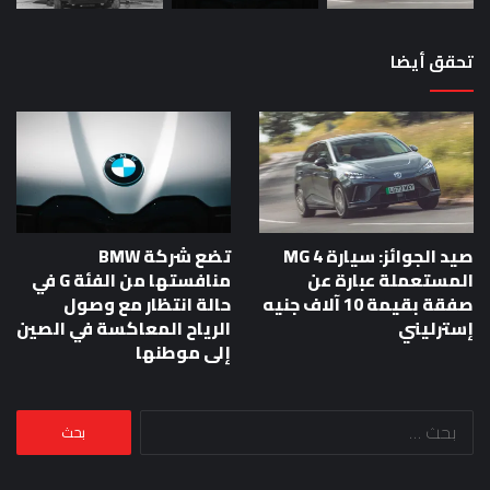
تحقق أيضا
صيد الجوائز: سيارة MG 4
تضع شركة BMW
المستعملة عبارة عن
منافستها من الفئة G في
صفقة بقيمة 10 آلاف جنيه
حالة انتظار مع وصول
إسترليني
الرياح المعاكسة في الصين
إلى موطنها
البحث
عن: