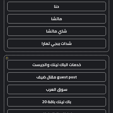
حنا
ماتشا
شاي ماتشا
شدات ببجي تمارا
!
خدمات الباك لينك والجيست
guest post مقال ضيف
سوق العرب
باك لينك باقة 20