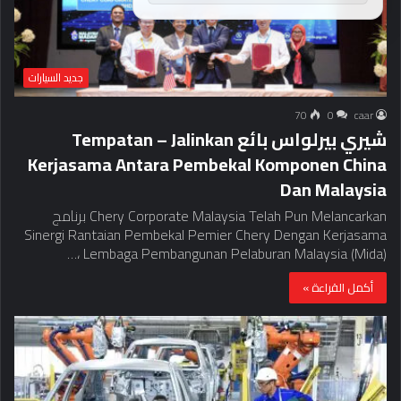
جديد السيارات
70
0
caar
شيري بيرلواس بائع Tempatan – Jalinkan
Kerjasama Antara Pembekal Komponen China
Dan Malaysia
Chery Corporate Malaysia Telah Pun Melancarkan برنامج
Sinergi Rantaian Pembekal Pemier Chery Dengan Kerjasama
Lembaga Pembangunan Pelaburan Malaysia (Mida) ،…
أكمل القراءة »