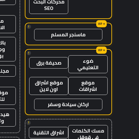
محركات البحث
SEO
من
ال
!
ماسنجر المسلم
باك
وج
!
ب
ضوء
صحيفة برق
التعليمي
مجلة
موقع
موقع اشراق
اشراقات
اون لاين
موقع
لل
اركان سياحة وسفر
هيدب
وت
!
مسك الكلمات
اشراق التقنية
في قوقل