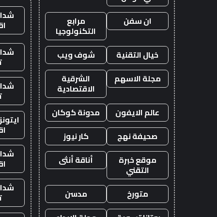
شدات
ان سفن
مرابع
اق
التكنولوجيا
شدات
خيال التقنية
شوف ويب
ت
مجلة الاسهم
الشرقية
شدات
الاقتصادية
ت
عالم الايفون
مدونة كوكان
ايتون
اق
صحيفة نهج
كار نيوز
شدات
موقع خبرة
أناقة أنثى
اق
التقني
شدات
متورخ
مدسن
ت