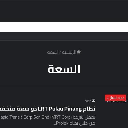
الرئيسية
/
السعة
السعة
جديد السيارات
caar
نظام LRT Pulau Pinang ذو سعة منخفضة ومتوسطة السعة
من خلال نظام Projek…