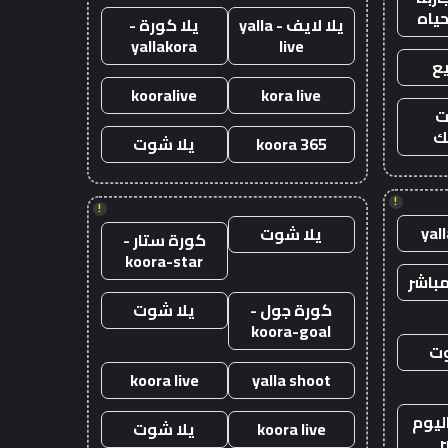
حياه
يلا لايف - yalla
يلا كورة -
yallakora
live
ع
kooralive
kora live
ت
ك
koora 365
يلا شوت
!
!
yal
يلا شوت
كورة ستار -
koora-star
باشر
كورة جول -
يلا شوت
koora-goal
وت
koora live
yalla shoot
ليوم
koora live
يلا شوت
ر