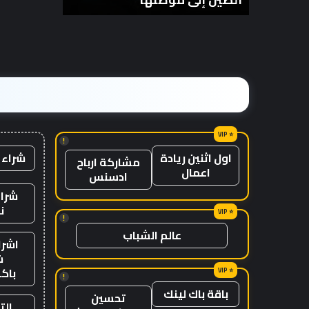
انتظار
من
مع
الزمن؟
وصول
الرياح
المعاكسة
في
الصين
إلى
موطنها
!
شراء 
اول اثنين ريادة
مشاركة ارباح
اعمال
ادسنس
شراء
ن
!
عالم الشباب
اشرا
ش
باك
!
باقة باك لينك
تحسين
الت