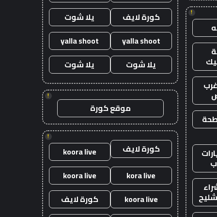
!
كورة لايف
يلا شوت
yalla shoot
yalla shoot
يك
يلا شوت
يلا شوت
رب
ض
!
موقع كورة
طحة
!
كورة لايف
koora live
رات
ب
koora live
kora live
راء
شليح
koora live
كورة لايف