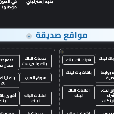
بقوة
جنيه إسترليني
في الصين 
1600
موطنها
حصان
مواقع صديقة
+
!
باك لينك
خدمات الباك
شراء باك لينك
st post
لينك والجيست
مقال ض
 روابط
باقات باك لينك
صية
سوق العرب
باك لينك 
20
ق لنك،
اعلانات الباك
راء
لينك
اعلانات الباك
أقوى باقة
لينكات
لينك
لينك
دريس
اشراق العالم
خدمات با
موقع تجا