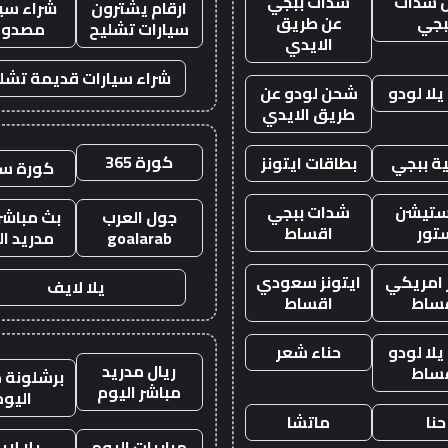
 شدات
شدات ببجي
ارقام يشترون
شراء سيا
بجي
عن طريق
سيارات تشليح
مصدوم
الايدي
شراء سيارات قديمة تشل
لا لودو
شحن لودو عن
طريق الايدي
كورة 365
ة ببجي
بطاقات ايتونز
كورة س
ستيشن
شدات ببجي
جول العرب
بث مباشر 
تور
اقساط
goalarab
مدريد ال
ز امريكي
ايتونز سعودي
يلا لايف
ساط
اقساط
لا لودو
حناء شعر
ريال مدريد
ساط
برشلونة م
مباشر اليوم
اليوم
حنا
ماتشا
مباريات اليوم
يلا لا