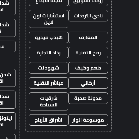
روتانا تسويق
مجلة الابداع
شدات
اق
نادي الترددات
استشارات اون
لاين
شدات
ت
المعارف
هيدب فيديو
متج
رمح التقنية
رذاذ التجارة
طعم وكيف
شهود نت
شحن ي
اق
أركاني
مباشر التقنية
شدات
مدونة صحبة
شرقيات
اق
السياحة
ايتون
موسوعة انوار
اشراق الأرباح
اق