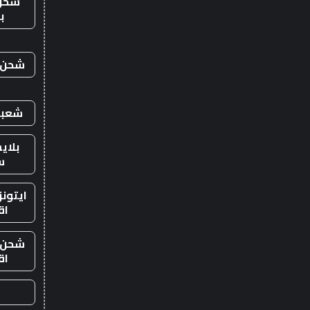
شحن
ب
شحن ي
شعبي
بلاي
س
ايتون
اق
شحن ي
اق