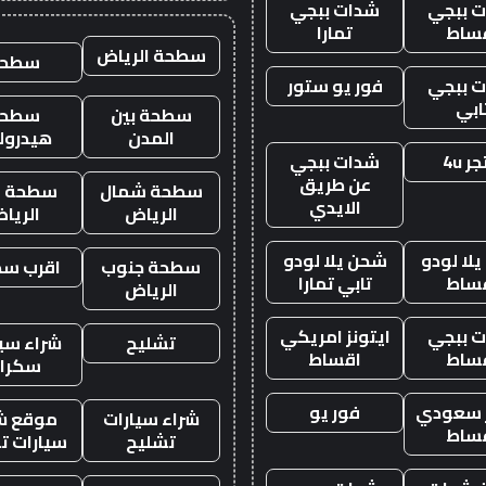
 ببجي
شدات ببجي
ساط
تمارا
سطحة الرياض
سطحه
 ببجي
فور يو ستور
ابي
سطحة بين
سطحة
المدن
هيدرول
ر 4u
شدات ببجي
عن طريق
سطحة شمال
سطحة غ
الايدي
الرياض
الريا
لا لودو
شحن يلا لودو
سطحة جنوب
اقرب س
ساط
تابي تمارا
الرياض
 ببجي
ايتونز امريكي
تشليح
شراء سيا
ساط
اقساط
سكرا
ز سعودي
فور يو
شراء سيارات
موقع ش
ساط
تشليح
سيارات ت