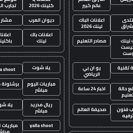
عالم كبير
كلينك 2026
تجارب ال
تدى
اعلانات الباك
ديوان العرب
مشاري
اشراق
لينك 2026
اعلانات باك
اعلانا
 لينك
مصادر التعليم
لينك
باكلين
يست
وست
يلا شوت
 تقنية
يو ان بي
la shoot
الرياضي
مباريات اليوم
برشلونة م
 حالة
اخبار 24 ساعة
مباشر
تعليم
ريال مدريد
يلا ش
 فنون
صحيفة العالم
مباشر
رفيه
yalla shoot
مباريات ا
مباش