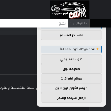
×
توصيات :
تضع شركة BMW منافستها من الفئة G في حالة انتظار مع وصول الرياح المعاكسة في الصين إلى موطنها
ما هو الجديد؟
باقة متميزة VIP (كود: AA26790):
ماسنجر المسلم
باقة متميزة VIP (كود: AA35872):
ضوء التعليمي
صحيفة برق
موقع اشراقات
موقع اشراق اون لاين
اركان سياحة وسفر