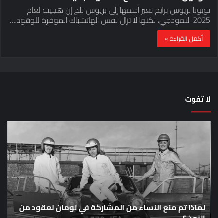
تويوتا بريوس برايم تغير اسمها إلى بريوس بلج إن هجينة لعام
2025 النموذجي، لكنها لا تزال نفس الهاتشباك الموفرة للوقود.…
أكمل القراءة »
لا تفوت
لماذا
حق
تم
اختب
منع
الس
النساء
خم
من
دق
المشاركة
لل
في
عل
لومان
سيا
ع
لعقود
لماذا تم منع النساء من المشاركة في لومان لعقود من
خار
ح
من
بق