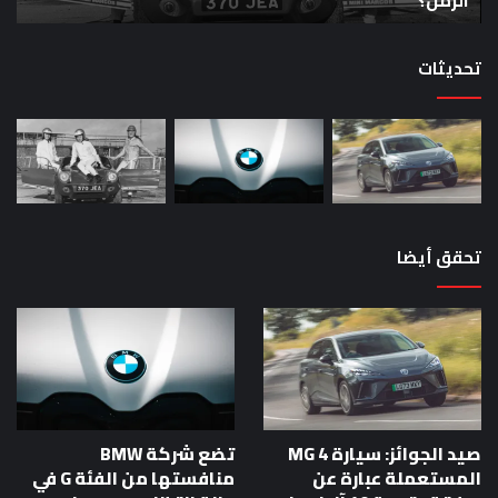
الزمن؟
خا
الزمن؟
00
حص
تحديثات
تحقق أيضا
صيد الجوائز: سيارة MG 4
تضع شركة BMW
المستعملة عبارة عن
منافستها من الفئة G في