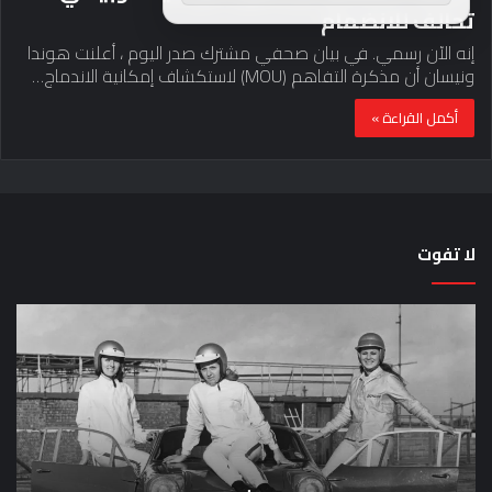
تحالف للانضمام
إنه الآن رسمي. في بيان صحفي مشترك صدر اليوم ، أعلنت هوندا
ونيسان أن مذكرة التفاهم (MOU) لاستكشاف إمكانية الاندماج…
أكمل القراءة »
لا تفوت
لماذا
حق
تم
اختب
منع
الس
النساء
خم
من
دق
المشاركة
لل
في
عل
لومان
سيا