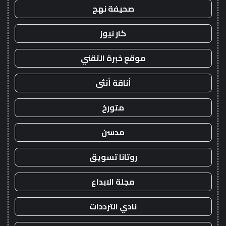
صحيفة نهج
كار نيوز
موقع خبرة التقني
أناقة أنثى
متورخ
مدسن
روتانا تسويق
مجلة الابداع
نادي الترددات