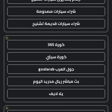
شراء سيارات مصدومة
شراء سيارات قديمة تشليح
!
كورة 365
كورة سيتي
جول العرب goalarab
بث مباشر ريال مدريد اليوم
يلا لايف
!