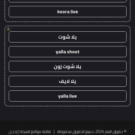
koora live
!
يلا شوت
yalla shoot
يلا شوت زون
يلا لايف
yalla live
© حقوق النشر 2026، جميع الحقوق محفوظة |
قائمة مواقع الشبكة
| إحدى