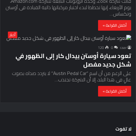
قالت شركة Zoox، وحدة الروبوتات التابعة لشركة Amazon.com،
يوم الأربعاء، إنها تخطط لبدء اختبار مركباتها ذاتية القيادة في أوستن
وتكساس…
أكمل القراءة »
أخبار
120
0
caar
تعود سيارة أوستن بيدال كار إلى الظهور في
شكل جديد مفصل
على الرغم من أن اسم “Austin Pedal Car” لا يتردد صداه بصوت
عالٍ في هذا البلد، إلا أن الشركة تجتذب…
أكمل القراءة »
لا تفوت