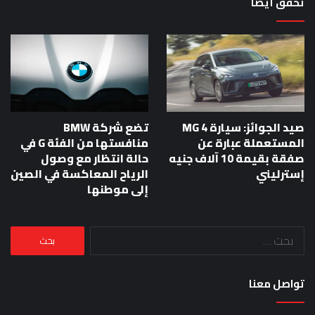
تحقق أيضا
صيد الجوائز: سيارة MG 4
تضع شركة BMW
المستعملة عبارة عن
منافستها من الفئة G في
صفقة بقيمة 10 آلاف جنيه
حالة انتظار مع وصول
إسترليني
الرياح المعاكسة في الصين
إلى موطنها
البحث
عن:
تواصل معنا