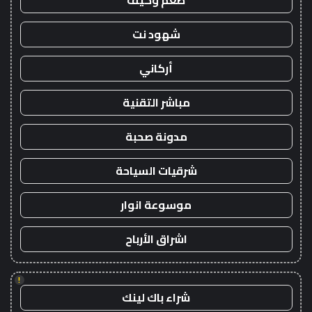
طعم وكيف
شهود نت
أركاني
مباشر التقنية
مدونة صحبة
شرقيات السياحة
موسوعة انوار
اشراق الأرباح
!
شراء باك لينك