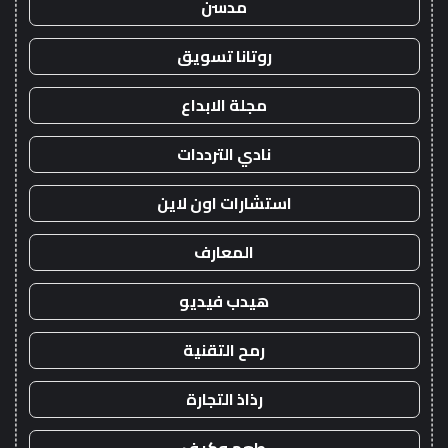
مدسن
روتانا تسويق
مجلة الابداع
نادي الترددات
استشارات اون لاين
المعارف
هيدب فيديو
رمح التقنية
رذاذ التجارة