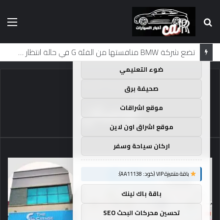
بحث
الق
×
توصيات :
عن
باقة متميزة VIP (كود: AA35872):
لماذا تم منع النساء من المشاركة في لومان لعقود من الزمن؟
ضوء التعليمي
الرئيسية
/
أوستن
صحيفة برق
أوستن
موقع اشراقات
موقع اشراق اون لاين
اركان سياحة وسفر
باقة متميزة VIP (كود: AA11138):
باقة باك لينك
تحسين محركات البحث SEO