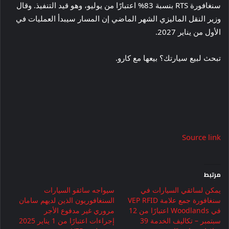
سنغافورة RTS بنسبة 83% اعتبارًا من يوليو، وهو قيد التنفيذ. وقال
وزير النقل الماليزي الشهر الماضي إن المسار سيبدأ العمليات في
الأول من يناير 2027.
تبحث لبيع سيارتك؟ بيعها مع كارو.
Source link
مرتبط
يمكن لسائقي السيارات في
سيواجه سائقو السيارات
سنغافورة جمع علامة VEP RFID
السنغافوريون الذين لديهم سامان
في Woodlands اعتبارًا من 12
مروري غير مدفوع الأجر
سبتمبر – تكاليف الخدمة 39
إجراءات اعتبارًا من 1 يناير 2025