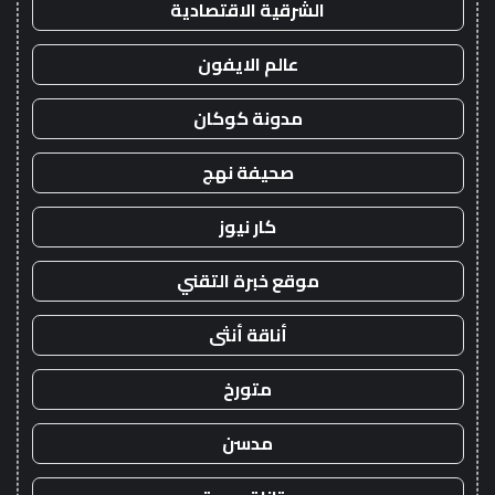
الشرقية الاقتصادية
عالم الايفون
مدونة كوكان
صحيفة نهج
كار نيوز
موقع خبرة التقني
أناقة أنثى
متورخ
مدسن