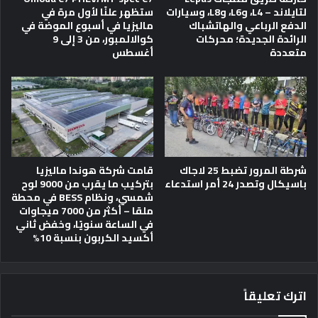
لتايلاند – L4، وL6، وL8، وسيارات
ستظهر علنًا لأول مرة في
الدفع الرباعي والهاتشباك
ماليزيا في أسبوع الموضة في
الرائدة الجديدة؛ محركات
كوالالمبور، من 3 إلى 9
متعددة
أغسطس
شرطة المرور تضبط 25 لاجاك
قامت شركة هوندا ماليزيا
باسيكال وتصدر 24 أمر استدعاء
بتركيب ما يقرب من 9000 لوح
شمسي، ونظام BESS في محطة
ملقا – أكثر من 7000 ميجاوات
في الساعة سنويًا، وخفض ثاني
أكسيد الكربون بنسبة 10%
اترك تعليقاً