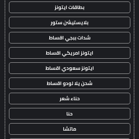
بطاقات ايتونز
بلايستيشن ستور
شدات ببجي اقساط
ايتونز امريكي اقساط
ايتونز سعودي اقساط
شحن يلا لودو اقساط
حناء شعر
حنا
ماتشا