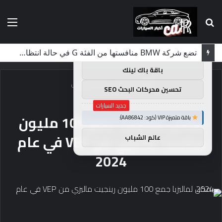
بحث
الق
×
توصيات :
عن
باقة متميزة VIP (كود: AA11138):
لماذا تم منع النساء من المشاركة في لومان لعقود من الزمن؟
باقة باك لينك
الرئيسية
/
جديد السيارات
تحسين محركات البحث SEO
جديد السيارات
يمكن لماليزيا جمع 100 مليون
باقة متميزة VIP (كود: AA86842):
رينجيت ماليزي من VEP في عام
عالم الشباب
2024