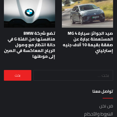
صيد الجوائز: سيارة MG 4
تضع شركة BMW
المستعملة عبارة عن
منافستها من الفئة G في
صفقة بقيمة 10 آلاف جنيه
حالة انتظار مع وصول
إسترليني
الرياح المعاكسة في الصين
إلى موطنها
البحث
عن:
تواصل معنا
من نحن
الشروط والأحكام