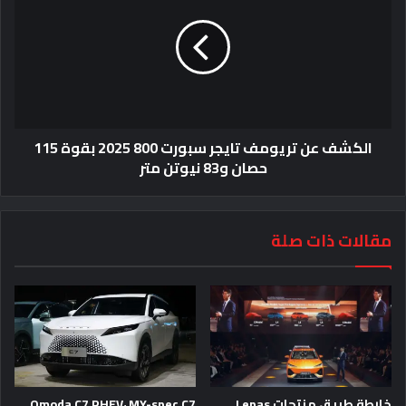
الكشف عن تريومف تايجر سبورت 800 2025 بقوة 115
حصان و83 نيوتن متر
مقالات ذات صلة
خارطة طريق منتجات Lepas
Omoda C7 PHEV، MY-spec C7