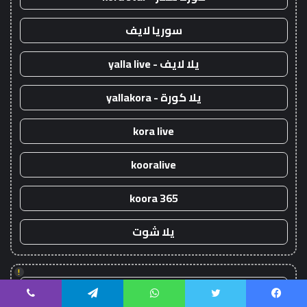
سوريا لايف
يلا لايف - yalla live
يلا كورة - yallakora
kora live
kooralive
koora 365
يلا شوت
!
يلا شوت
يسبوك
تويتر
واتساب
تيلقرام
ڤايبر