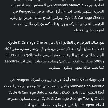
اتفاقية بيع مع Stellantis Malaysia في أغسطس، وقد افتتح بائع
التجزئة الشهير للسيارات الآن أول صالة عرض لـ Peugeot في
Cycle & Carriage Cheras. وتزامن افتتاح صالة العرض مع زيارة
الرئيس التنفيذي لشركة بيجو ليندا جاكسون إلى ماليزيا، حيث
أشرفت على الافتتاح.
تقع صالة العرض في الطابق الأول من Cycle & Carriage Cheras
(جالان لانشانغ، أوف جالان تشيراس، باتو 5)، وتضم سيارة بيجو 408
الجديدة التي تتحدى النوع (يسمونها كروس فاستباك)؛ 2008، 3008
و5008 سيارات الدفع الرباعي؛ ونماذج شاحنات البيك اب Landtrek.
كما يضم صالة مقهى ومُكون السيارة.
لدى Cycle & Carriage أيضًا عرض ترويجي لشركة Peugeot في
Sunway Geo Avenue والذي يستمر حتى 16 نوفمبر. ويمكن للعملاء
أيضًا التطلع إلى إعادة الإطلاق القادمة لـ Cycle & Carriage Batu
Caves وCycle & Carriage George Town، والتي ستكون مفتوحة
لعملاء Peugeot الباحثين عن ما بعد- خدمات المبيعات.