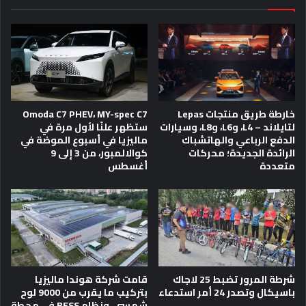
خارطة طريق منتجات Lepas
Omoda C7 PHEV، MY-spec C7
لتايلاند – L4، وL6، وL8، وسيارات
ستظهر علنًا لأول مرة في
الدفع الرباعي والهاتشباك
ماليزيا في أسبوع الموضة في
الرائدة الجديدة؛ محركات
كوالالمبور، من 3 إلى 9
متعددة
أغسطس
شرطة المرور تضبط 25 لاجاك
قامت شركة هوندا ماليزيا
باسيكال وتصدر 24 أمر استدعاء
بتركيب ما يقرب من 9000 لوح
شمسي، ونظام BESS في محطة