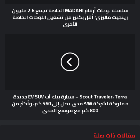
سلسلة لوحات أرقام MADANI الخاصة تجمع 2.6 مليون
رينجيت ماليزي؛ أقل بكثير من تشغيل اللوحات الخاصة
الأخرى
Scout Traveler، Terra – سيارة بيك آب EV SUV جديدة
مملوكة لشركة VW؛ مدى يصل إلى 560 كم، وأكثر من
800 كم مع موسع المدى
مقالات ذات صلة