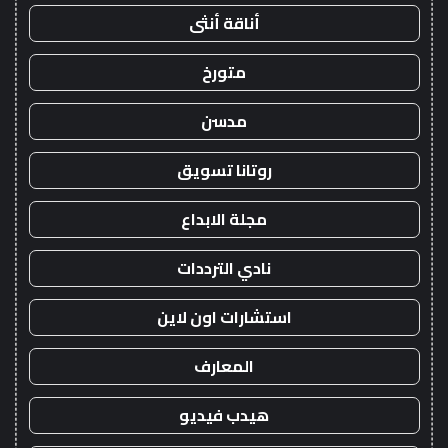
أناقة أنثى
متورخ
مدسن
روتانا تسويق
مجلة الابداع
نادي الترددات
استشارات اون لاين
المعارف
هيدب فيديو