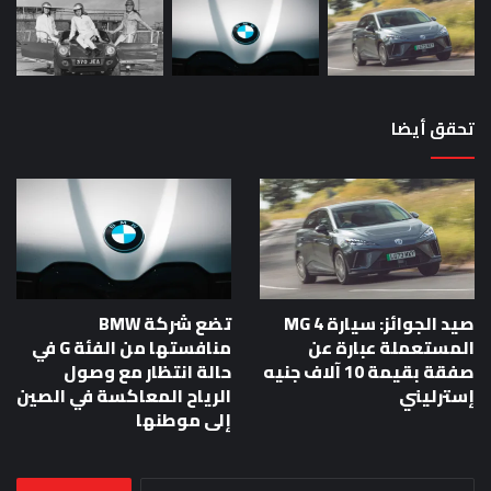
تحقق أيضا
صيد الجوائز: سيارة MG 4
تضع شركة BMW
المستعملة عبارة عن
منافستها من الفئة G في
صفقة بقيمة 10 آلاف جنيه
حالة انتظار مع وصول
إسترليني
الرياح المعاكسة في الصين
إلى موطنها
البحث