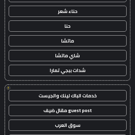
حناء شعر
حنا
ماتشا
شاي ماتشا
شدات ببجي تمارا
!
خدمات الباك لينك والجيست
guest post مقال ضيف
سوق العرب