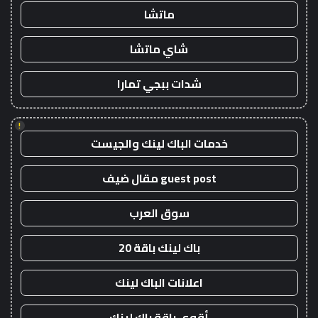
ماتشا
شاي ماتشا
شدات ببجي تمارا
!
خدمات الباك لينك والجيست
guest post مقال ضيف
سوق العرب
باك لينك باقة 20
اعلانات الباك لينك
أقوى باقة باك لينك