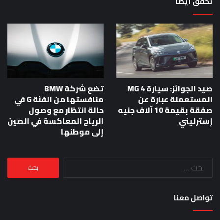
تحقق أيضا
صيد الجوائز: سيارة MG 4
تضع شركة BMW
المستعملة عبارة عن
منافستها من الفئة G في
صفقة بقيمة 10 آلاف جنيه
حالة انتظار مع وصول
إسترليني
الرياح المعاكسة في الصين
إلى موطنها
البحث
عن:
تواصل معنا