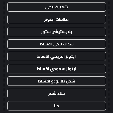
شعبية ببجي
بطاقات ايتونز
بلايستيشن ستور
شدات ببجي اقساط
ايتونز امريكي اقساط
ايتونز سعودي اقساط
شحن يلا لودو اقساط
حناء شعر
حنا