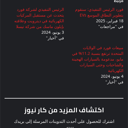
مرتبط
فورد الرئيس التنفيذي: سنقوم
الرئيس التنفيذي لشركة فورد
بتطوير النطاق الموسع EVs
يتحدث عن مستقبل المركبات
18 فبراير، 2025
الكهربائية في ديترويت وعلاقته
في "مراجعات"
بإيلون ماسك من شركة تيسلا
3 يونيو، 2024
في "أخبار"
مبيعات فورد في الولايات
المتحدة ترتفع بنسبة 11.2% في
مايو، مدعومة بالسيارات الهجينة
والشاحنات وحتى السيارات
الكهربائية
4 يونيو، 2024
في "أخبار"
اكتشاف المزيد من كار نيوز
اشترك للحصول على أحدث التدوينات المرسلة إلى بريدك