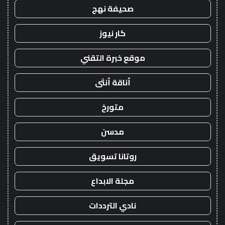
صحيفة نهج
كار نيوز
موقع خبرة التقني
أناقة أنثى
متورخ
مدسن
روتانا تسويق
مجلة الابداع
نادي الترددات