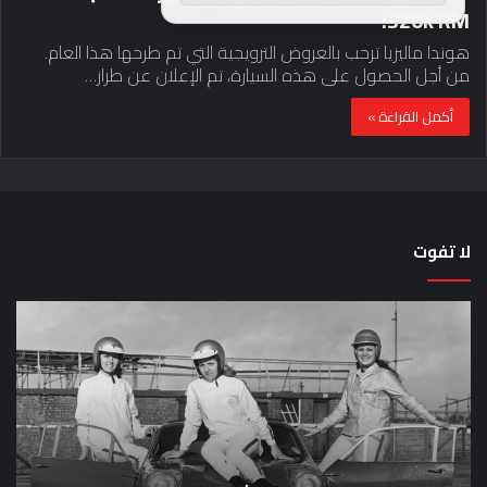
320k RM!
هوندا ماليزيا ترحب بالعروض الترويجية التي تم طرحها هذا العام.
من أجل الحصول على هذه السيارة، تم الإعلان عن طراز…
أكمل القراءة »
لا تفوت
لماذا
حق
تم
اختب
منع
الس
النساء
خم
من
دق
المشاركة
لل
في
عل
لومان
سيا