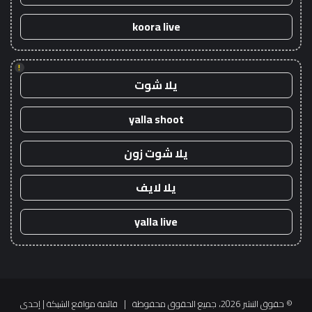
koora live
!
يلا شوت
yalla shoot
يلا شوت زون
يلا لايف
yalla live
© حقوق النشر 2026، جميع الحقوق محفوظة |
قائمة مواقع الشبكة
| إحدى