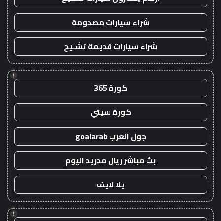
شراء سيارات مصدومة
شراء سيارات قديمة تشليح
!
كورة 365
كورة سيتي
جول العرب goalarab
بث مباشر ريال مدريد اليوم
يلا لايف
!