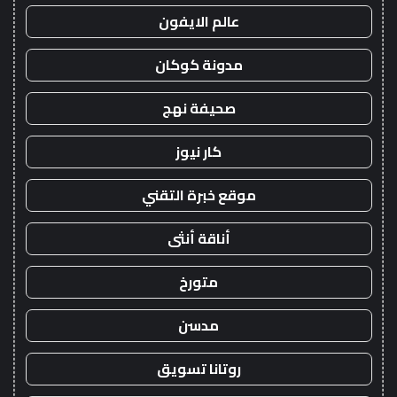
عالم الايفون
مدونة كوكان
صحيفة نهج
كار نيوز
موقع خبرة التقني
أناقة أنثى
متورخ
مدسن
روتانا تسويق