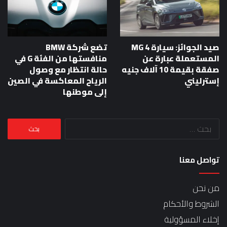
صيد الجوائز: سيارة MG 4
تضع شركة BMW
المستعملة عبارة عن
منافستها من الفئة G في
صفقة بقيمة 10 آلاف جنيه
حالة انتظار مع وصول
إسترليني
الرياح المعاكسة في الصين
إلى موطنها
البحث
عن:
تواصل معنا
من نحن
الشروط والأحكام
إخلاء المسؤولية