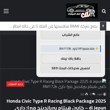
بحث
الق
×
توصيات :
عن
باقة متميزة VIP (كود: AA86842):
تضع شركة BMW منافستها من الفئة G في حالة انتظار مع وصول الرياح المعاكسة في الصين إلى موطنها
عالم الشباب
الرئيسية
/
كابين
باقة متميزة VIP (كود: AA11138):
كابين
باقة باك لينك
تحسين محركات البحث SEO
جديد السيارات
80
0
caar
Honda Civic Type R Racing Black Package 2025
di Jepun – كابين هيتام بيرباندينج ميرا؛ داري