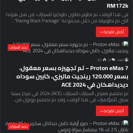
RM172k
في هذا الوقت، تم تطوير صالون طوكيو للسيارات، من قبل هوندا
التي تم تطويرها من خلال مجموعة “Racing Black Package”…
أكمل القراءة »
جديد السيارات
92
0
caar
Proton eMas 7 – تم تجهيزه بسعر معقول،
بسعر 120.000 رينجيت ماليزي، كابين سوداه
ديديداهكان في ACE 2024
تم تصميم معرض السيارات للسيارات (ACE) 2024 في مركز سيتيا
سيتي للمؤتمرات في هذا الوقت، وقد تم تصميم بروتون من…
أكمل القراءة »
جديد السيارات