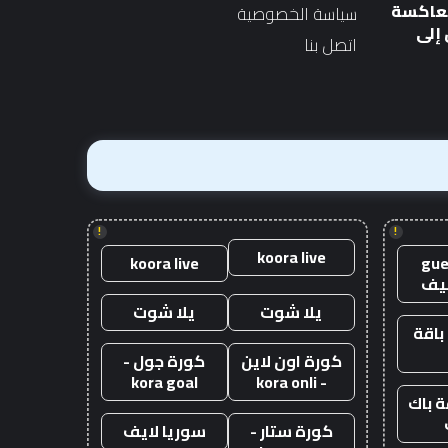
الصناعة تحذر رئيس الوزراء
المستعملة عبارة عن
الوزراء
صفقة
معاكسة
سياسة الخصوصية
الجديد
بقيمة 10 آلاف جنيه إسترليني
الجديد
بقيمة
إلى
اتصل بنا
10
آلاف
جنيه
إسترليني
!
!
koora live
koora live
gue
يف
يلا شوت
يلا شوت
باقة
كورة اون لاين
كورة جول -
kora goal
- kora onli
 باك
كورة ستار -
سوريا لايف