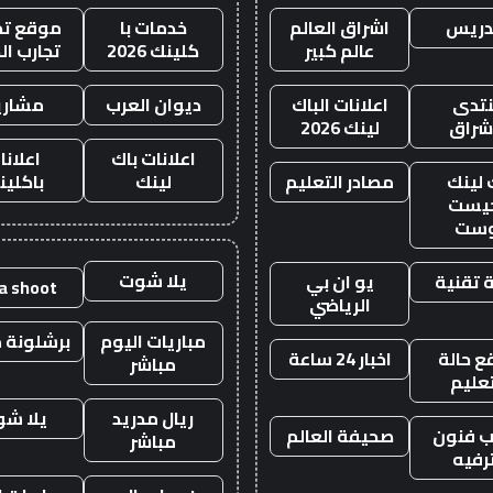
دريس
اشراق العالم
خدمات با
موقع تجا
عالم كبير
كلينك 2026
تجارب ال
تدى
اعلانات الباك
ديوان العرب
مشاري
اشراق
لينك 2026
اعلانات باك
اعلانا
 لينك
مصادر التعليم
لينك
باكلين
يست
وست
يلا شوت
 تقنية
يو ان بي
la shoot
الرياضي
مباريات اليوم
برشلونة م
 حالة
اخبار 24 ساعة
مباشر
تعليم
ريال مدريد
يلا ش
 فنون
صحيفة العالم
مباشر
رفيه