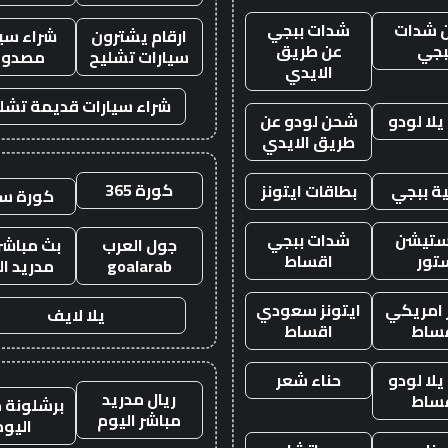
 شدات
شدات ببجي
ارقام يشترون
شراء سيا
بجي
عن طريق
سيارات تشليح
مصدوم
الايدي
شراء سيارات قديمة تشل
لا لودو
شحن لودو عن
طريق الايدي
كورة 365
ة ببجي
بطاقات ايتونز
كورة س
ستيشن
شدات ببجي
جول العرب
بث مباشر 
تور
اقساط
goalarab
مدريد ال
ز امريكي
ايتونز سعودي
يلا لايف
ساط
اقساط
لا لودو
حناء شعر
ريال مدريد
ساط
برشلونة م
مباشر اليوم
اليوم