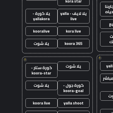
kora star
ربنا
حياه
يلا لايف - yalla
يلا كورة -
yallakora
live
ع
kooralive
kora live
ت
ك
koora 365
يلا شوت
!
!
yal
يلا شوت
كورة ستار -
koora-star
باشر
كورة جول -
يلا شوت
koora-goal
وت
koora live
yalla shoot