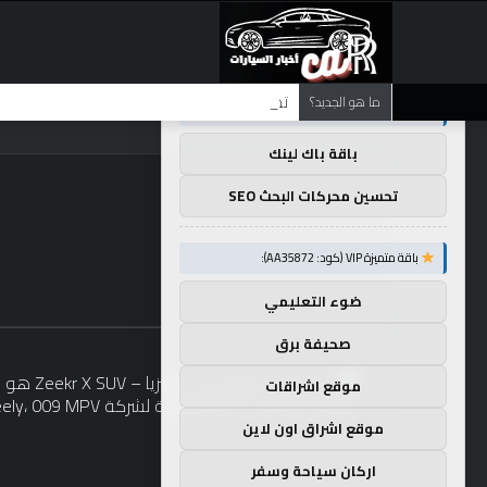
×
توصيات :
تضع شركة BMW منافستها من الفئة G في حالة انتظار مع وصول الرياح المعاكسة في الصين إلى موطنها
ما هو الجديد؟
باقة متميزة VIP (كود: AA11138):
باقة باك لينك
تحسين محركات البحث SEO
باقة متميزة VIP (كود: AA35872):
ضوء التعليمي
صحيفة برق
موقع اشراقات
موقع اشراق اون لاين
اركان سياحة وسفر