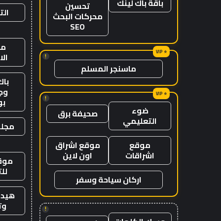
باقة باك لينك
تحسين
الت
محركات البحث
SEO
من
ال
!
ماسنجر المسلم
باك
وج
!
ب
ضوء
صحيفة برق
التعليمي
مجلة
موقع
موقع اشراق
اشراقات
اون لاين
موقع
لل
اركان سياحة وسفر
هيدب
وت
!