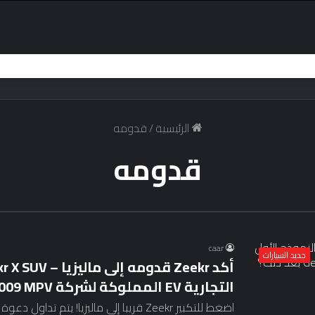
الرئيسية
/
قدومه
قدومه
caar
جديد السيارات
التجارية EV المملوكة لشركة Geely، 009 MPV بعد ذلك؟
اضغط للتكبير Zeekr قريبا إلى ماليزيا! ي