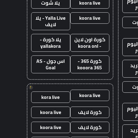
ليوم
koora live
يلا شوت
ر
koora live
Yalla Live - يلا
وت
لايف
كورة اون لاين
يلا كورة -
ليوم
yallakora
- koora onl
ر
كورة 365 -
اس جول - AS
ريد
Goal
kooora 365
ر
وت
!
koora live
kora live
ليوم
كورة لايف
koora live
ر
كورة لايف
koora live
ريد
ر