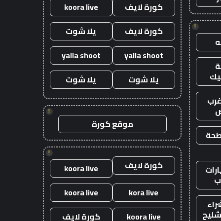
كورة لايف
koora live
!
كورة لايف
يلا شوت
yalla shoot
yalla shoot
يك
يلا شوت
يلا شوت
رب
ض
!
موقع كورة
طحة
!
كورة لايف
koora live
رات
ب
koora live
kora live
راء
شليح
koora live
كورة لايف