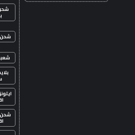
شحن
ب
شحن ي
شعبي
بلاي
س
ايتون
اق
شحن ي
اق