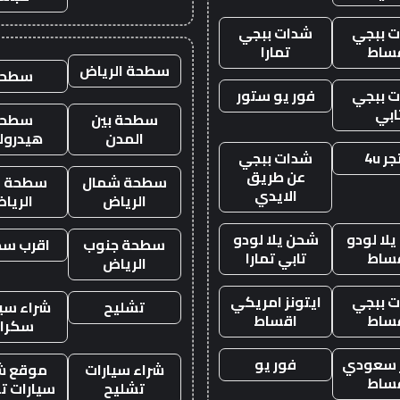
 ببجي
شدات ببجي
ساط
تمارا
سطحة الرياض
سطحه
 ببجي
فور يو ستور
ابي
سطحة بين
سطحة
المدن
هيدرول
ر 4u
شدات ببجي
عن طريق
سطحة شمال
سطحة غ
الايدي
الرياض
الريا
لا لودو
شحن يلا لودو
سطحة جنوب
اقرب س
ساط
تابي تمارا
الرياض
 ببجي
ايتونز امريكي
تشليح
شراء سيا
ساط
اقساط
سكرا
ز سعودي
فور يو
شراء سيارات
موقع ش
ساط
تشليح
سيارات ت