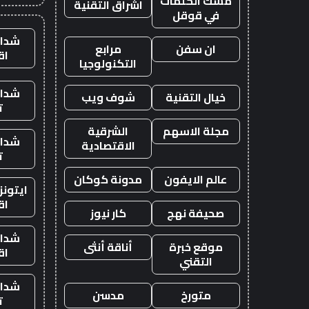
مسك الكلمات
اشراق التقنية
في قوقل
شدات
ان سفن
مرابع
اق
التكنولوجيا
شدات
خيال التقنية
شوف ويب
ت
مجلة الاسهم
الشرقية
شدات
الاقتصادية
ت
عالم الايفون
مدونة كوكان
ايتون
اق
صحيفة نهج
كار نيوز
شدات
موقع خبرة
أناقة أنثى
اق
التقني
شدات
متورخ
مدسن
ت