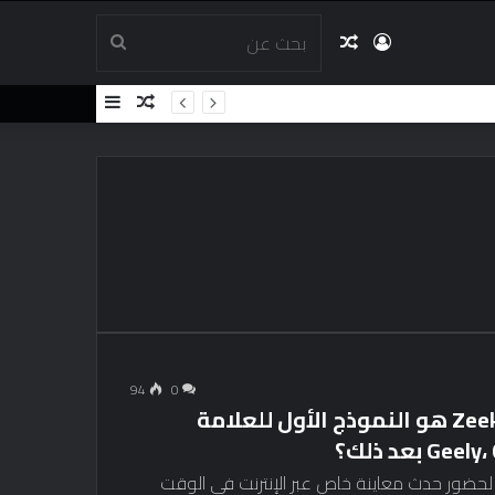
تسجيل
مقال
بحث
مقال
إضافة
الدخول
عشوائي
عن
عشوائي
عمود
جانبي
94
0
أكد Zeekr قدومه إلى ماليزيا – Zeekr X SUV هو النموذج الأول للعلامة
تم تداول دعوة لحضور حدث معاينة خاص عبر الإنترنت في الوقت