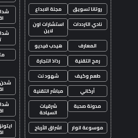
روتانا تسويق
مجلة الابداع
شدات
اق
نادي الترددات
استشارات اون
لاين
شدات
ت
المعارف
هيدب فيديو
متج
رمح التقنية
رذاذ التجارة
طعم وكيف
شهود نت
شحن ي
اق
أركاني
مباشر التقنية
شدات
مدونة صحبة
شرقيات
اق
السياحة
ايتون
موسوعة انوار
اشراق الأرباح
اق