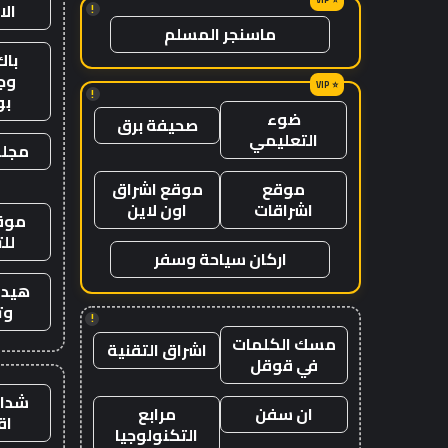
ال
!
ماسنجر المسلم
باك
وج
!
ب
ضوء
صحيفة برق
التعليمي
مجلة
موقع
موقع اشراق
اشراقات
اون لاين
موقع
لل
اركان سياحة وسفر
هيدب
وت
!
مسك الكلمات
اشراق التقنية
في قوقل
شدات
ان سفن
مرابع
اق
التكنولوجيا