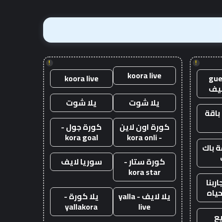
إسترليني
!
!
koora live
koora live
gue
يف
يلا شوت
يلا شوت
باقة
كورة اون لاين
كورة جول -
kora goal
- kora onli
 باك
كورة ستار -
سوريا لايف
kora star
ربنا
حياه
يلا لايف - yalla
يلا كورة -
yallakora
live
ع