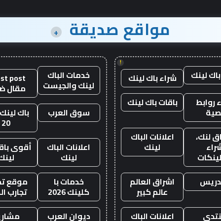
مواقع صديقة
+
!
باك لينك
خدمات الباك
شراء باك لينك
st post
لينك والجيست
مقال ض
 روابط
باقات باك لينك
صية
سوق العرب
باك لينك 
20
ق لنك،
اعلانات الباك
راء
لينك
اعلانات الباك
أقوى باقة
لينكات
لينك
لينك
دريس
اشراق العالم
خدمات با
موقع تجا
عالم كبير
كلينك 2026
تجارب ال
تدى
اعلانات الباك
ديوان العرب
مشاري