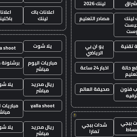
اشراق
لينك 2026
اعلانات باك
اعلانا
 لينك
مصادر التعليم
لينك
باكلين
يست
وست
يلا شوت
 تقنية
يو ان بي
la shoot
الرياضي
مباريات اليوم
برشلونة م
 حالة
اخبار 24 ساعة
مباشر
تعليم
ريال مدريد
يلا ش
 فنون
صحيفة العالم
مباشر
رفيه
yalla shoot
مباريات ا
مباش
!
 ببجي
شدات ببجي
ريال مدريد
يلا ش
ساط
تمارا
مباشر