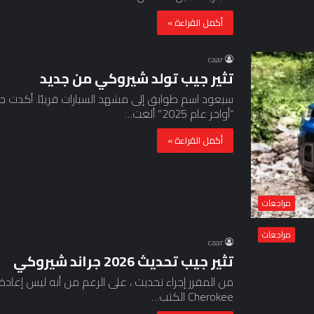
أكمل القراءة »
caar
تثير جيب تولد شيروكي من جديد
سيعود اسم طوابق إلى مشهد السيارات قريبًا. أكدت
“أواخر عام 2025” ألغت…
أكمل القراءة »
مراجعات
مراجعات
caar
تثير جيب تحديث 2026 جراند شيروكي
Cherokee الكتب…