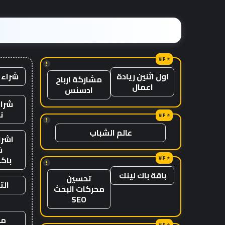
المعاكسة
في
الصين
إلى
موطنها
!
شراء 
اول اثنين ريادة
مشاركة ارباح
اعمال
ادسنس
شراء
ن
!
عالم الشباب
اشرا
ش
باك
!
باقة باك لينك
تحسين
الت
محركات البحث
SEO
من