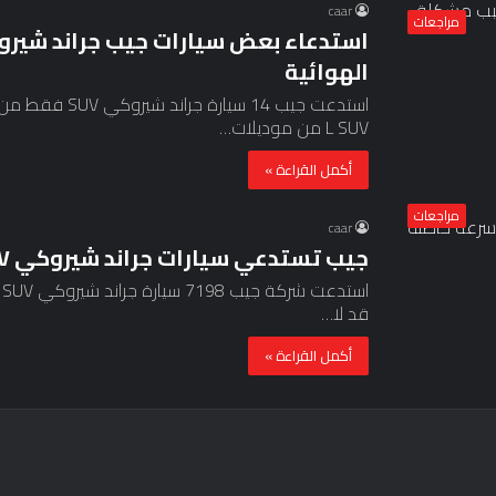
caar
مراجعات
الهوائية
L SUV من موديلات…
أكمل القراءة »
مراجعات
caar
جيب تستدعي سيارات جراند شيروكي L SUV بسبب سرعة خاطئة
قد لا…
أكمل القراءة »