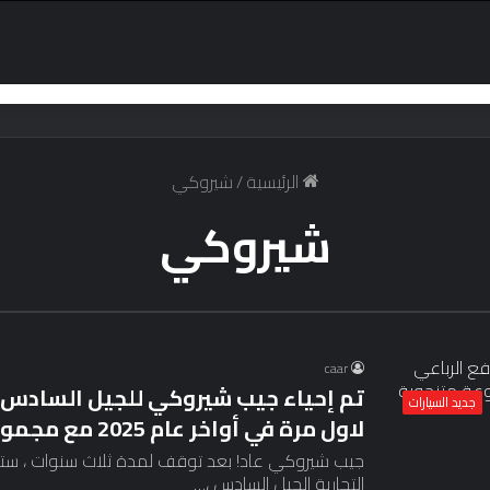
الرئيسية
/
شيروكي
شيروكي
caar
تم إحياء جيب شيروكي للجيل السادس – س
جديد السيارات
لاول مرة في أواخر عام 2025 مع مجموعة متنجوبة هجينة
جيب شيروكي عاد! بعد توقف لمدة ثلاث سنوات ، ستدخ
التجارية الجيل السادس ،…