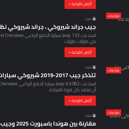
أكمل القراءة »
مراجعات
caar
جيب جراند شيروكي ، جراند شيروكي لظر
من طرازات طرازات…
أكمل القراءة »
caar
مراجعات
تتذكر جيب 2017-2019 شيروكي سيارات الدفع الرباعي على فقدان الطاقة
أن تفقد كل قوة القيادة.…
أكمل القراءة »
مراجعات
caar
مقارنة بين هوندا باسبورت 2025 وجيب جراند شيروكي 2025