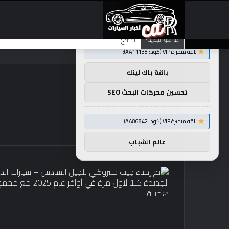
×
توصيات :
تضع شركة BMW منافستها من الفئة G في حالة انتظار مع وصول الرياح المعاكسة في الصين إلى موطنها
ما هو الجديد؟
باقة متميزة VIP (كود: AA11138):
باقة باك لينك
تحسين محركات البحث SEO
باقة متميزة VIP (كود: AA86842):
عالم الشباب