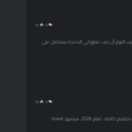
74
0
 جيب اليوم أن جيب شيروكي الجديدة ستحصل على
78
0
من المقرر إجراء تحديث ، على الرغم من أنه ليس إعادة تصميم كاملة ، لعام 2026. سيشهد Grand