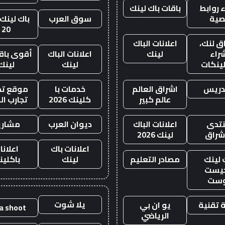
 روابط
باقات باك لينك
صية
سوق العرب
باك لينك 
20
ق لنك،
اعلانات الباك
راء
لينك
اعلانات الباك
أقوى باقة
لينكات
لينك
لينك
دريس
اشراق العالم
خدمات با
موقع تجا
عالم كبير
كلينك 2026
تجارب ال
تدى
اعلانات الباك
ديوان العرب
مشاري
اشراق
لينك 2026
اعلانات باك
اعلانا
 لينك
مصادر التعليم
لينك
باكلين
يست
وست
يلا شوت
 تقنية
يو ان بي
la shoot
الرياضي