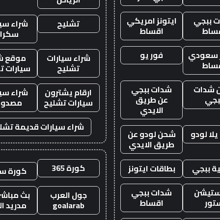
 ببجي
ايتونز امريكي
تشليح
شراء سيا
ساط
اقساط
سكرا
ز سعودي
فور يو
شراء سيارات
موقع ش
ساط
تشليح
سيارات ت
 شدات
شدات ببجي
ارقام يشترون
شراء سيا
بجي
عن طريق
سيارات تشليح
مصدوم
الايدي
شراء سيارات قديمة تشل
لا لودو
شحن لودو عن
طريق الايدي
كورة 365
ة ببجي
بطاقات ايتونز
كورة س
ستيشن
شدات ببجي
جول العرب
بث مباشر 
تور
اقساط
goalarab
مدريد ال