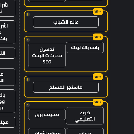
شراء
ن
!
عالم الشباب
اشرا
ش
باك
!
باقة باك لينك
تحسين
الت
محركات البحث
SEO
من
ال
!
ماسنجر المسلم
باك
وج
!
ب
ضوء
صحيفة برق
التعليمي
مجلة
موقع
موقع اشراق