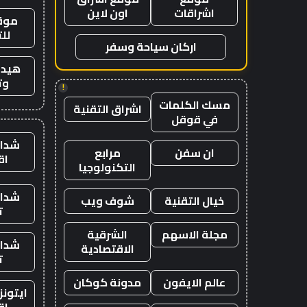
اشراقات
اون لاين
موقع
لل
اركان سياحة وسفر
هيدب
وت
!
مسك الكلمات
اشراق التقنية
في قوقل
شدات
ان سفن
مرابع
اق
التكنولوجيا
شدات
خيال التقنية
شوف ويب
ت
مجلة الاسهم
الشرقية
شدات
الاقتصادية
ت
عالم الايفون
مدونة كوكان
ايتون
اق