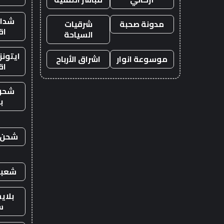
شدات
مدونة صحبة
شرقيات
اق
السياحة
ايتون
موسوعة انوار
اشراق الأرباح
اق
شحن
ب
شحن ي
شعبي
بلاي
س