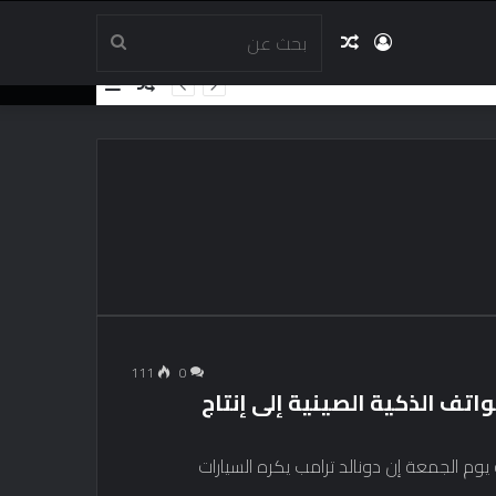
تسجيل
مقال
بحث
مقال
إضافة
عشوائي
عمود
الدخول
عشوائي
عن
جانبي
111
0
تف الذكية الصينية إلى إنتاج
وم الجمعة إن دونالد ترامب يكره السيارات