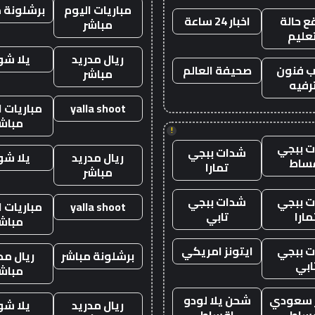
مباريات اليوم
برشلونة م
 حالة
اخبار 24 ساعة
مباشر
تعليم
ريال مدريد
يلا ش
 فنون
صحيفة العالم
مباشر
رفيه
yalla shoot
مباريات ا
مباش
!
 ببجي
شدات ببجي
ريال مدريد
يلا ش
ساط
تمارا
مباشر
 ببجي
شدات ببجي
yalla shoot
مباريات ا
مارا
تابي
مباش
 ببجي
ايتونز امريكي
برشلونة مباشر
ريال مد
ابي
مباش
ز سعودي
شحن يلا لودو
ريال مدريد
يلا ش
ساط
اقساط