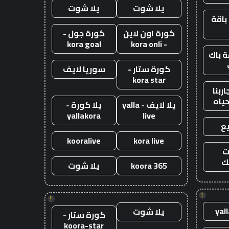
يلا شوت
يلا شوت
باقة
كورة اون لاين
كورة جول -
kora goal
- kora onli
 باك
كورة ستار -
سوريا لايف
kora star
ربنا
حياه
يلا لايف - yalla
يلا كورة -
yallakora
live
ع
kooralive
kora live
ت
ك
koora 365
يلا شوت
!
!
yal
يلا شوت
كورة ستار -
koora-star