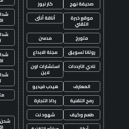
صحيفة نهج
كار نيوز
شدات
موقع خبرة
أناقة أنثى
اق
التقني
شدات
متورخ
مدسن
ت
روتانا تسويق
مجلة الابداع
شدات
اق
نادي الترددات
استشارات اون
لاين
شدات
ت
المعارف
هيدب فيديو
متج
رمح التقنية
رذاذ التجارة
طعم وكيف
شهود نت
شحن ي
اق
أركاني
مباشر التقنية