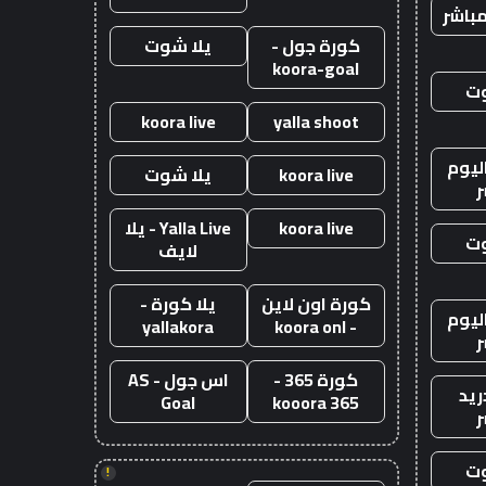
باشر
كورة جول -
يلا شوت
koora-goal
وت
koora live
yalla shoot
ليوم
koora live
يلا شوت
ر
koora live
Yalla Live - يلا
وت
لايف
كورة اون لاين
يلا كورة -
ليوم
yallakora
- koora onl
ر
كورة 365 -
اس جول - AS
ريد
Goal
kooora 365
ر
وت
!