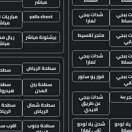
مباشر
 ببجي
شدات ببجي
yalla shoot
مباريات ا
ساط
تمارا
مباش
 ببجي
متجر تقسيط
برشلونة مباشر
ريال مد
ابي
مباش
 ببجي
شدات ببجي
ساط
تمارا
سطحة الرياض
سطحه
 ببجي
فور يو ستور
ابي
سطحة بين
سطحة
المدن
هيدرول
ر 4u
شدات ببجي
عن طريق
سطحة شمال
سطحة غ
الايدي
الرياض
الريا
لا لودو
شحن يلا لودو
سطحة جنوب
اقرب س
ساط
تابي تمارا
الرياض