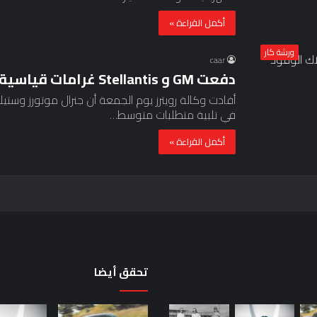
أكمل القراءة »
ورشة كار
caar
دفعت GM و Stellantis غرامات قياسية في استهلاك الوقود
في تلبية متطلبات متوسط…
أكمل القراءة »
تحقق أيضا
حقيقة