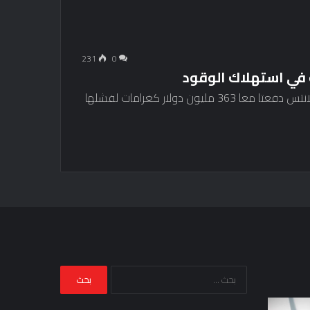
231
0
أفادت وكالة رويترز يوم الجمعة أن جنرال موتورز وستيلانتس دفعتا معا 363 مليون دولار كغرامات لفشلها
البحث
عن:
مراجعة
صيد