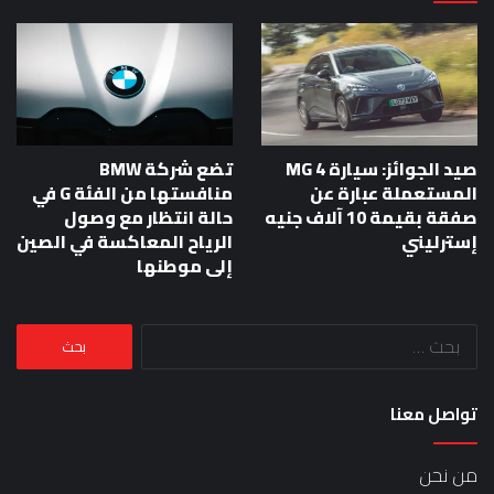
صيد الجوائز: سيارة MG 4
تضع شركة BMW
المستعملة عبارة عن
منافستها من الفئة G في
صفقة بقيمة 10 آلاف جنيه
حالة انتظار مع وصول
إسترليني
الرياح المعاكسة في الصين
إلى موطنها
البحث
عن:
تواصل معنا
من نحن