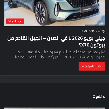
جديد السيارات
17
0
caar
جيلي بويو L 2026 في الصين – الجيل القادم من
بروتون X70؟
هل تذكرون عندما عرضنا لكم سيارة جيلي جالاكسي L7 من
معرض أوتو تشاينا 2024 في بكين؟ في ذلك الوقت توقعنا…
أكمل القراءة »
لا تفوت