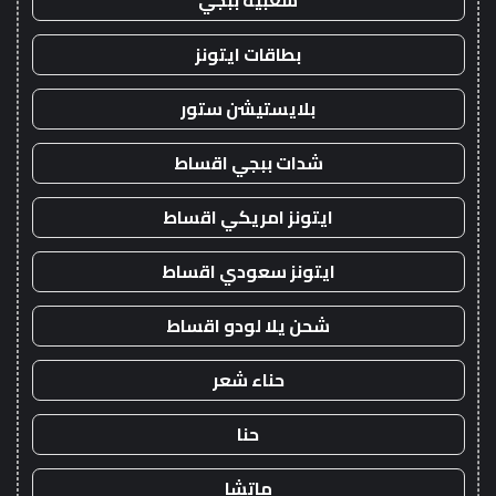
شعبية ببجي
بطاقات ايتونز
بلايستيشن ستور
شدات ببجي اقساط
ايتونز امريكي اقساط
ايتونز سعودي اقساط
شحن يلا لودو اقساط
حناء شعر
حنا
ماتشا