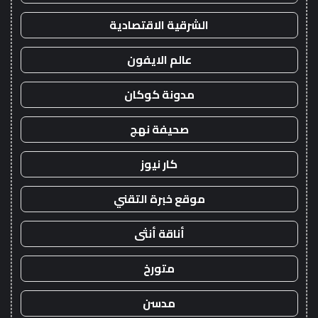
الشرقية الاقتصادية
عالم الايفون
مدونة كوكان
صحيفة نهج
كار نيوز
موقع خبرة التقني
أناقة أنثى
متورخ
مدسن