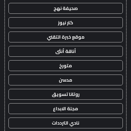
صحيفة نهج
كار نيوز
موقع خبرة التقني
أناقة أنثى
متورخ
مدسن
روتانا تسويق
مجلة الابداع
نادي الترددات