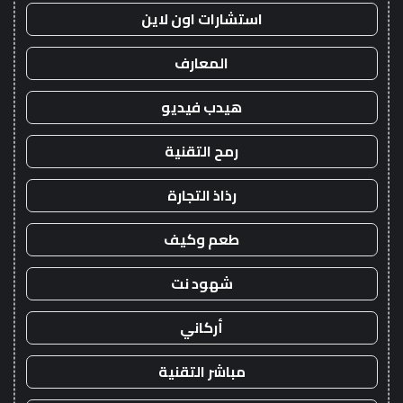
استشارات اون لاين
المعارف
هيدب فيديو
رمح التقنية
رذاذ التجارة
طعم وكيف
شهود نت
أركاني
مباشر التقنية