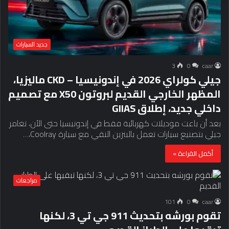
جديد السيارات
3
0
caar
جيلي كولراي 2026 في إندونيسيا – CKD ماليزيا،
المظهر الخارجي القديم لبروتون X50 مع تصميم
داخلي جديد، إطلاق GIIAS
بعد أن باعت موديلات كهربائية فقط في إندونيسيا حتى الآن، تغامر
جيلي بتصنيع سيارات تعمل بالبنزين النقي مع سيارة Coolray،…
أكمل القراءة »
مراجعات
101
0
caar
تقوم بورشه بتحديث 911 جي تي 3، لكنها