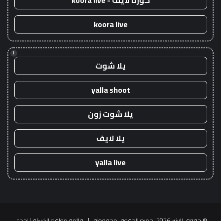
كورة لايف - koora live
koora live
!
يلا شوت
yalla shoot
يلا شوت زون
يلا لايف
yalla live
© حقوق النشر 2026، جميع الحقوق محفوظة |
قائمة مواقع الشبكة
| إحدى