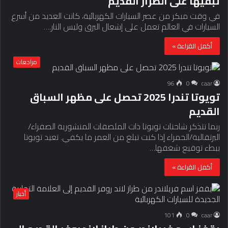
تبقيها على الطراز القديم
في وقت مبكر من عصر السيارات الكهربائية، كانت العديد من أسرع
السيارات في العالم تعمل على إشعال البرق وليس النار.…
أكمل القراءة »
مراجعات
96
0
caar
تويوتا تندرا 2025 تحصل على مظهر السباق
القديم
ربما تتذكر شاحنات تويوتا ذات الملصقات المنشورية الصفراء/
البرتقالية/الحمراء إذا كنت تبلغ من العمر ما يكفي. تعيد تويوتا
ببطء توقيع شغفها…
أكمل القراءة »
أخبار
101
0
caar