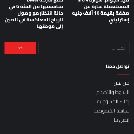
المستعملة عبارة عن
منافستها من الفئة G في
صفقة بقيمة 10 آلاف جنيه
حالة انتظار مع وصول
إسترليني
الرياح المعاكسة في الصين
إلى موطنها
البحث
عن:
تواصل معنا
من نحن
الشروط والأحكام
إخلاء المسؤولية
سياسة الخصوصية
اتصل بنا