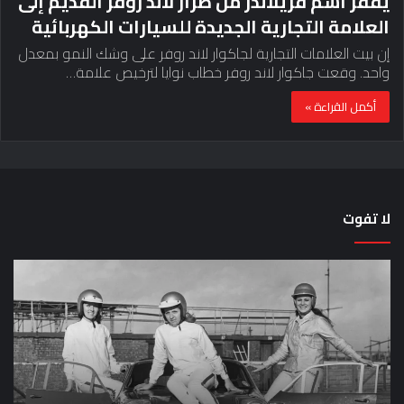
يقفز اسم فريلاندر من طراز لاند روفر القديم إلى
العلامة التجارية الجديدة للسيارات الكهربائية
إن بيت العلامات التجارية لجاكوار لاند روفر على وشك النمو بمعدل
واحد. وقعت جاكوار لاند روفر خطاب نوايا لترخيص علامة…
أكمل القراءة »
لا تفوت
لماذا
حق
تم
اختب
منع
الس
النساء
خم
من
دق
المشاركة
لل
في
عل
لومان
سيا