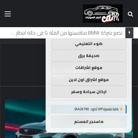
بحث
الق
×
توصيات :
عن
باقة متميزة VIP (كود: AA35872):
لماذا تم منع النساء من المشاركة في لومان لعقود من الزمن؟
ضوء التعليمي
الرئيسية
/
القديم
صحيفة برق
القديم
موقع اشراقات
موقع اشراق اون لاين
اركان سياحة وسفر
باقة متميزة VIP (كود: AA26790):
ماسنجر المسلم