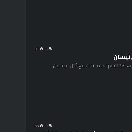
91
0
 نيسان
وجدت دراسة الجودة الأولية لـ JD Power أن Lexus و Nissan تقوم ببناء سيارات مع أقل عدد من
88
0