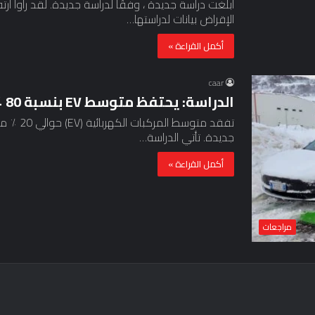
أبلغت دراسة جديدة ، وفقًا لدراسة جديدة. لقد رأوا 
الإقراض بيانات لدراستها…
أكمل القراءة »
caar
الدراسة: يحتفظ متوسط ​​EV بنسبة 80 ٪ من مداها في البرد
تفقد متوس
جديدة. تأتي الدراسة…
أكمل القراءة »
مراجعات