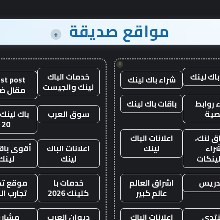
مواقع صديقة
+
!
باك لينك
خدمات الباك
شراء باك لينك
st post
لينك والجيست
مقال ض
 روابط
باقات باك لينك
صية
سوق العرب
باك لينك 
20
ق لنك،
اعلانات الباك
راء
لينك
اعلانات الباك
أقوى باقة
لينكات
لينك
لينك
دريس
اشراق العالم
خدمات با
موقع تجا
عالم كبير
كلينك 2026
تجارب ال
تدى
اعلانات الباك
ديوان العرب
مشاري