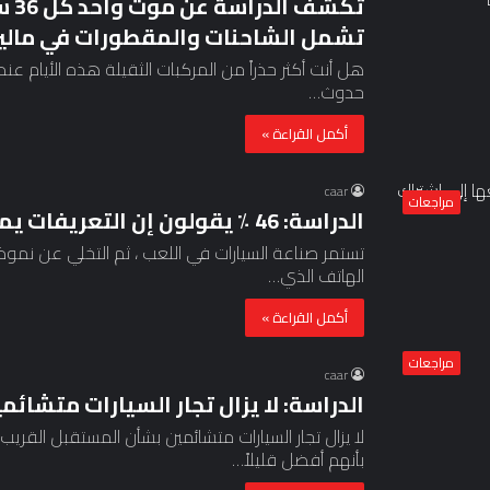
تكش
تشمل الشاحنات والمقطورات في ماليز
هل أنت أكثر حذراً من المركبات الثقيلة هذه الأيام عن
حدوث…
أكمل القراءة »
caar
مراجعات
الدراسة: 46 ٪ يقولون إن التعريفات يمكن أن تدفعها إلى اشتراك السيارة
تستمر صناعة السيارات في اللعب ، ثم التخلي عن نمو
الهاتف الذي…
أكمل القراءة »
مراجعات
caar
الدراسة: لا يزال تجار السيارات متشائمين
لا يزال تجار السيارات متشائمين بشأن المستقبل القري
بأنهم أفضل قليلاً…