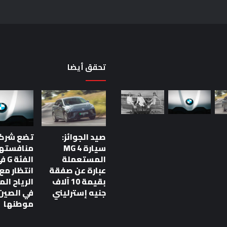
تحقق أيضا
صيد الجوائز:
سيارة MG 4
منافستها
المستعملة
الفئ
صيد الجوائز: سيارة MG 4
عبارة عن صفقة
انتظار م
 عبارة عن صفقة
بقيمة 10 آلاف
الرياح ال
جنيه إسترليني
في الصين 
موطنها