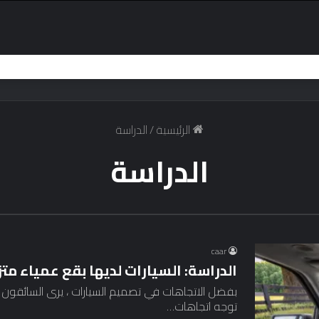
ارة خارقة بقوة 1600 حصان
الرئيسية
/
الدراسة
الدراسة
caar
الدراسة: السيارات لديها بقع عمياء مت
توجه اتجاهات…