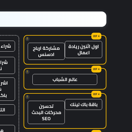
إسترليني
!
شراء 
اول اثنين ريادة
مشاركة ارباح
اعمال
ادسنس
شراء
ن
!
عالم الشباب
اشرا
ش
باك
!
باقة باك لينك
تحسين
الت
محركات البحث
SEO
من