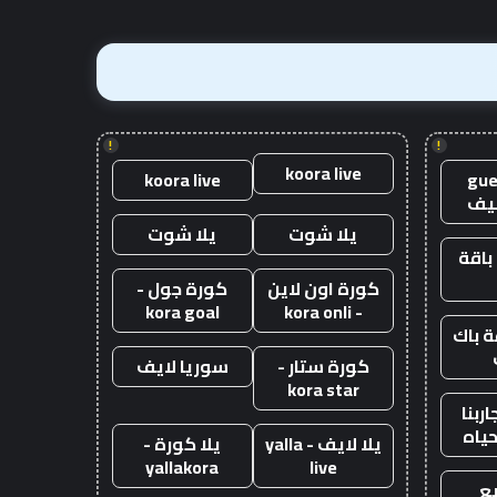
!
!
koora live
koora live
gue
يف
يلا شوت
يلا شوت
باقة
كورة اون لاين
كورة جول -
kora goal
- kora onli
 باك
كورة ستار -
سوريا لايف
kora star
ربنا
حياه
يلا لايف - yalla
يلا كورة -
yallakora
live
ع