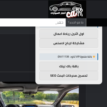
×
توصيات :
حقيقة اختبار السيارة: خمس دقائق للحكم على سي
ما هو الجديد؟
باقة متميزة VIP (كود: AA38045):
اول اثنين ريادة اعمال
مشاركة ارباح ادسنس
باقة متميزة VIP (كود: AA11138):
باقة باك لينك
تحسين محركات البحث SEO