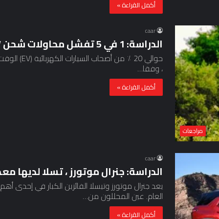
أكمل القراءة »
caar
الدراسة: 1 في 5 تفشل محاولات شحن EV العامة
حوالي 20 ٪ م
، وفقا…
أكمل القراءة »
مراجعات
caar
الدراسة: جنرال موتورز ، تسلا لديها م
يعد جنرال موتورز وتيسلا الفائزين الكبار في إحدى أه
العام. عين المحللون من…
أكمل القراءة »