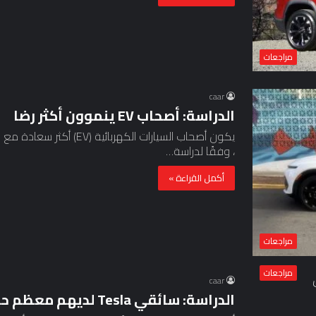
مراجعات
caar
الدراسة: أصحاب EV ينموون أكثر رضا
يكون أصحاب السيارات الكهر
، وفقًا لدراسة…
أكمل القراءة »
مراجعات
مراجعات
caar
الدراسة: سائقي Tesla لديهم معظم حوادث التأمين