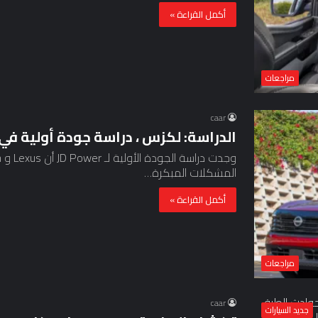
أكمل القراءة »
مراجعات
caar
الدراسة: لكزس ، دراسة جودة أولية في
المشكلات المبكرة…
أكمل القراءة »
مراجعات
caar
جديد السيارات