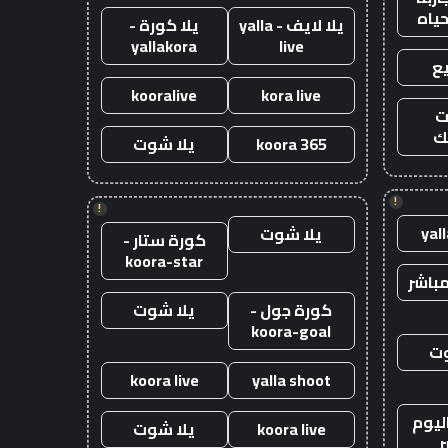
حياه
يلا لايف - yalla
يلا كورة -
yallakora
live
ع
kooralive
kora live
ت
ك
koora 365
يلا شوت
!
!
yal
يلا شوت
كورة ستار -
koora-star
باشر
كورة جول -
يلا شوت
koora-goal
وت
koora live
yalla shoot
ليوم
koora live
يلا شوت
ر