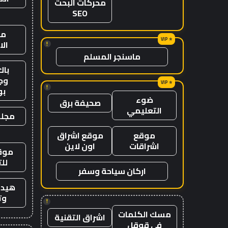
محركات البحث
SEO
من
ال
!
ماسنجر المسلم
باك
وج
!
ب
ضوء
صحيفة برق
التعليمي
مجلة
موقع
موقع اشراق
اشراقات
اون لاين
موقع
لل
اركان سياحة وسفر
هيدب
وت
!
مسك الكلمات
اشراق التقنية
في قوقل