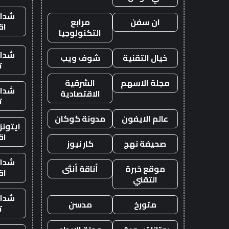
شدات
ان سفن
مرابع
اق
التكنولوجيا
شدات
خيال التقنية
شوف ويب
ت
مجلة الاسهم
الشرقية
شدات
الاقتصادية
ت
عالم الايفون
مدونة كوكان
ايتون
اق
صحيفة نهج
كار نيوز
شدات
موقع خبرة
أناقة أنثى
اق
التقني
شدات
متورخ
مدسن
ت