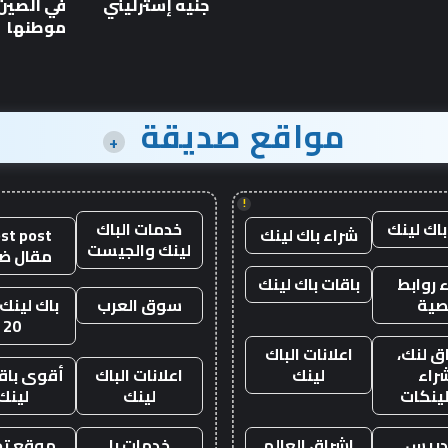
بقيمة
جنيه إسترليني
في الصين 
10
موطنها
آلاف
جنيه
إسترليني
مواقع صديقة
+
!
باك لينك
خدمات الباك
شراء باك لينك
st post
لينك والجيست
مقال ض
 روابط
باقات باك لينك
صية
سوق العرب
باك لينك 
20
ق لنك،
اعلانات الباك
راء
لينك
اعلانات الباك
أقوى باقة
لينكات
لينك
لينك
دريس
اشراق العالم
خدمات با
موقع تجا