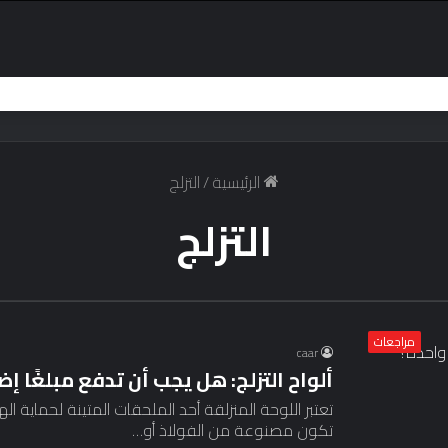
ان لعقود من الزمن؟
الرئيسية
/
التزلج
التزلج
مراجعات
caar
ألواح التزلج: هل يجب أن تدفع مبلغًا إض
تعتبر اللوحة المنزلقة أحد الملحقات المتينة لحماية ا
تكون مصنوعة من الفولاذ أو…