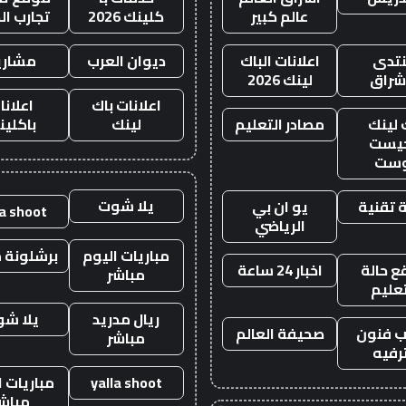
عالم كبير
كلينك 2026
تجارب ال
تدى
اعلانات الباك
ديوان العرب
مشاري
اشراق
لينك 2026
اعلانات باك
اعلانا
 لينك
مصادر التعليم
لينك
باكلين
يست
وست
يلا شوت
 تقنية
يو ان بي
la shoot
الرياضي
مباريات اليوم
برشلونة م
 حالة
اخبار 24 ساعة
مباشر
تعليم
ريال مدريد
يلا ش
 فنون
صحيفة العالم
مباشر
رفيه
yalla shoot
مباريات ا
مباش