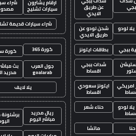
 شدات
شدات ببجي
ارقام يشترون
شراء سيا
بجي
عن طريق
سيارات تشليح
مصدوم
الايدي
شراء سيارات قديمة تشل
لا لودو
شحن لودو عن
طريق الايدي
كورة 365
ة ببجي
بطاقات ايتونز
كورة س
ستيشن
شدات ببجي
جول العرب
بث مباشر 
تور
اقساط
goalarab
مدريد ال
ز امريكي
ايتونز سعودي
يلا لايف
ساط
اقساط
لا لودو
حناء شعر
ريال مدريد
ساط
برشلونة م
مباشر اليوم
اليوم
حنا
ماتشا
مباريات اليوم
يلا لا