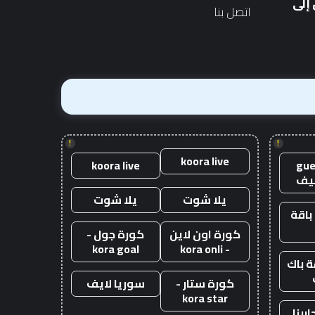
إلى
اتصل بنا
!
!
koora live
koora live
gue
يف
يلا شوت
يلا شوت
باقة
كورة اون لاين
كورة جول -
kora goal
- kora onli
 باك
كورة ستار -
سوريا لايف
kora star
ربنا