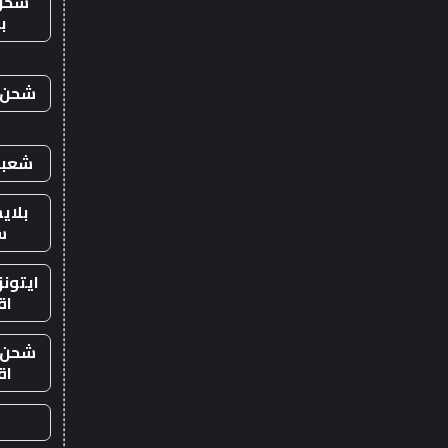
شحن
ب
شحن ي
شعبي
بلاي
س
ايتون
اق
شحن ي
اق