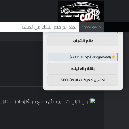
×
توصيات :
لماذا تم منع النساء من المشاركة في لوم
ما هو الجديد؟
باقة متميزة VIP (كود: AA86842):
عالم الشباب
باقة متميزة VIP (كود: AA11138):
باقة باك لينك
تحسين محركات البحث SEO