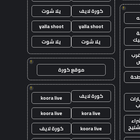
!
كورة لايف
يلا شوت
yalla shoot
yalla shoot
يك
يلا شوت
يلا شوت
رب
ض
!
موقع كورة
طحة
!
كورة لايف
koora live
رات
ب
koora live
kora live
راء
شليح
koora live
كورة لايف