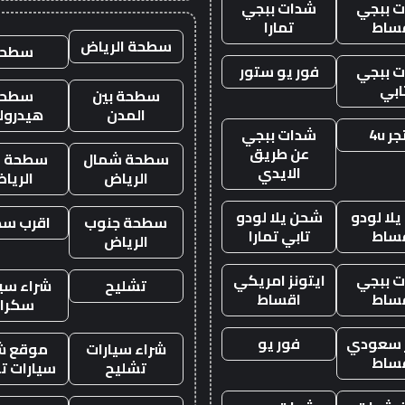
 ببجي
شدات ببجي
ساط
تمارا
سطحة الرياض
سطحه
 ببجي
فور يو ستور
ابي
سطحة بين
سطحة
المدن
هيدرول
ر 4u
شدات ببجي
عن طريق
سطحة شمال
سطحة غ
الايدي
الرياض
الريا
لا لودو
شحن يلا لودو
سطحة جنوب
اقرب س
ساط
تابي تمارا
الرياض
 ببجي
ايتونز امريكي
تشليح
شراء سيا
ساط
اقساط
سكرا
ز سعودي
فور يو
شراء سيارات
موقع ش
ساط
تشليح
سيارات ت