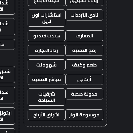
روتانا تسويق
مجلة الابداع
شدات
اق
نادي الترددات
استشارات اون
لاين
شدات
ت
المعارف
هيدب فيديو
متج
رمح التقنية
رذاذ التجارة
طعم وكيف
شهود نت
شحن ي
اق
أركاني
مباشر التقنية
شدات
مدونة صحبة
شرقيات
اق
السياحة
ايتون
موسوعة انوار
اشراق الأرباح
اق