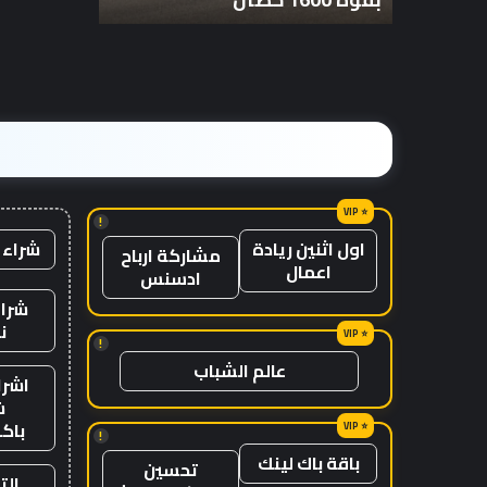
بقوة
الجديد
1600
حصان
!
شراء 
اول اثنين ريادة
مشاركة ارباح
اعمال
ادسنس
شراء
ن
!
عالم الشباب
اشرا
ش
باك
!
باقة باك لينك
تحسين
الت