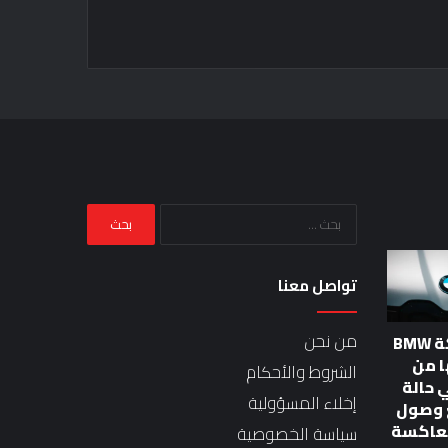
البحث
عن:
تواصل معنا
من نحن
تضع شركة BMW
 من
الشروط والأحكام
ة G في حالة
إخلاء المسؤولية
ع وصول
معاكسة
سياسة الخصوصية