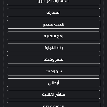
استشارات اون لاين
المعارف
هيدب فيديو
رمح التقنية
رذاذ التجارة
طعم وكيف
شهود نت
أركاني
مباشر التقنية
مدونة صحبة