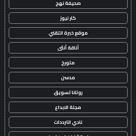
صحيفة نهج
كار نيوز
موقع خبرة التقني
أناقة أنثى
متورخ
مدسن
روتانا تسويق
مجلة الابداع
نادي الترددات