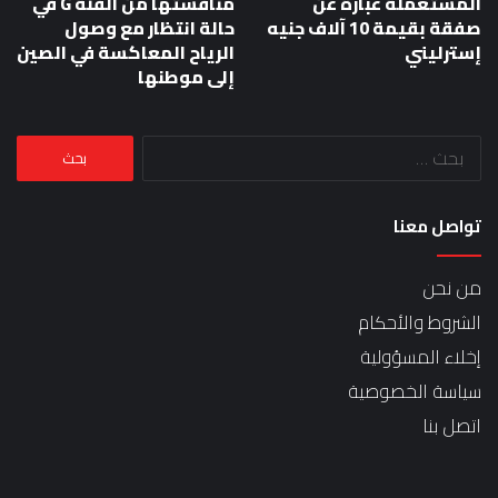
المستعملة عبارة عن
منافستها من الفئة G في
صفقة بقيمة 10 آلاف جنيه
حالة انتظار مع وصول
إسترليني
الرياح المعاكسة في الصين
إلى موطنها
البحث
عن:
تواصل معنا
من نحن
الشروط والأحكام
إخلاء المسؤولية
سياسة الخصوصية
اتصل بنا