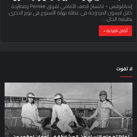
إنديانابوليس – اكتساح الصف الأمامي لفريق Penske ومطاردة
كايل لارسون المزدوجة في عطلة نهاية الأسبوع في يوم الذكرى،
بطبيعة الحال،…
أكمل القراءة »
لا تفوت
لماذا
حق
تم
اختب
منع
الس
النساء
خم
من
دق
المشاركة
لل
في
عل
لومان
سيا
ع
لعقود
لماذا تم منع النساء من المشاركة في لومان لعقود من
خار
ح