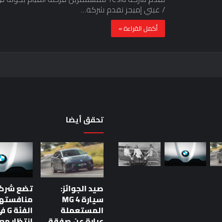
/ غيتي إميجز تقدم شركة…
أكمل القراءة »
تحقق أيضا
مراجعة
ولاية
ZEV
أمر
صيد الجوائز:
“عاجل”،
الصناعة
سيارة MG 4
منافستها
تحذر
المستعملة
الفئ
ار السيارة: خمس
مراجعة ولاية ZEV أمر “عاجل”،
رئيس
عبارة عن صفقة
انتظار م