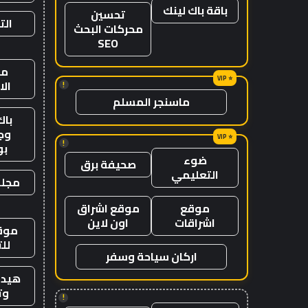
باقة باك لينك
تحسين
الت
محركات البحث
SEO
من
ال
!
ماسنجر المسلم
باك
وج
!
ب
ضوء
صحيفة برق
التعليمي
مجلة
موقع
موقع اشراق
اشراقات
اون لاين
موقع
لل
اركان سياحة وسفر
هيدب
وت
!