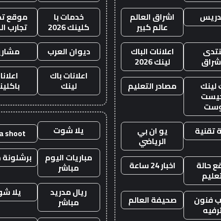
دريس
اشراق العالم
خدمات با
موقع تجا
عالم كبير
كلينك 2026
تجارب ال
تدى
اعلانات الباك
ديوان العرب
مشاري
اشراق
لينك 2026
اعلانات باك
اعلانا
 لينك
مصادر التعليم
لينك
باكلين
يست
وست
يلا شوت
 تقنية
يو ان بي
la shoot
الرياضي
مباريات اليوم
برشلونة م
 حالة
اخبار 24 ساعة
مباشر
تعليم
ريال مدريد
يلا ش
 فنون
صحيفة العالم
مباشر
رفيه