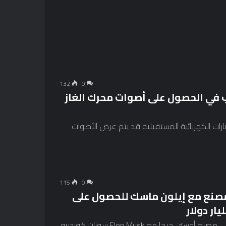
132
0
 في الحصول على أصوات محرك الغاز
ارات الكهربائية المستقبلية قد يتم عرض الأصوات
115
0
لمصنع مع إيلون ماسك للحصول على
تقدم شركة Tesla للمستثمرين فرصة القيام بجولة في مصنع أوستن جيجا مع Elon Musk.سوزان كورديرو