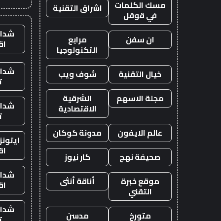
مسك الكلمات
اشراق التقنية
في قوقل
شدات
ان سفن
مرابع
اق
التكنولوجيا
شدات
خيال التقنية
شوف ويب
ت
مجلة الاسهم
الشرقية
شدات
الاقتصادية
ت
عالم الايفون
مدونة كوكان
ايتون
اق
صحيفة نهج
كار نيوز
شدات
موقع خبرة
أناقة أنثى
اق
التقني
شدات
متورخ
مدسن
ت