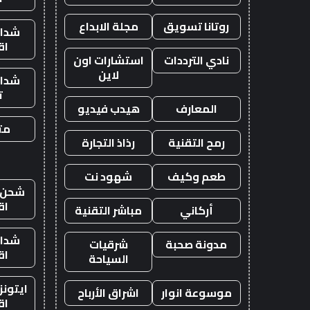
روتانا تسويق
مجلة الابداع
شدات
اق
نادي الترددات
استشارات اون
لاين
شدات
ت
المعارف
هيدب فيديو
متج
رمح التقنية
رذاذ التجارة
طعم وكيف
شهود نت
شحن ي
اق
أركاني
مباشر التقنية
شدات
مدونة صحبة
شرقيات
اق
السياحة
ايتون
موسوعة انوار
اشراق الأرباح
اق