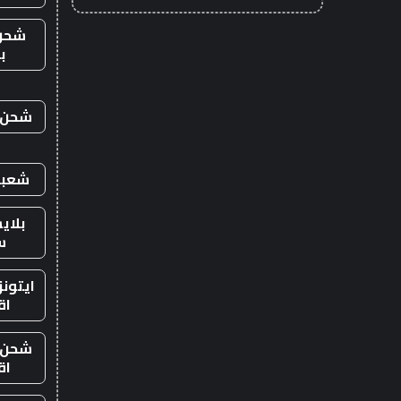
شحن
ب
شحن ي
شعبي
بلاي
س
ايتون
اق
شحن ي
اق