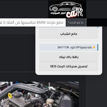
×
توصيات :
تضع شركة BMW منافستها من الفئة G في حالة انتظار مع وصول الرياح المعاكسة في الصين إلى موطنها
ما هو الجديد؟
باقة متميزة VIP (كود: AA86842):
عالم الشباب
باقة متميزة VIP (كود: AA11138):
باقة باك لينك
تحسين محركات البحث SEO