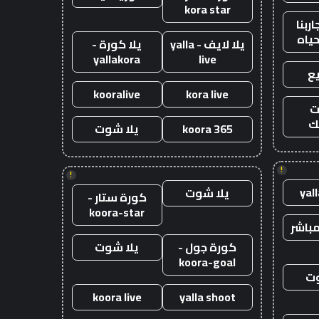
kora star
ربنا
حياه
يلا لايف - yalla
يلا كورة -
yallakora
live
ع
kooralive
kora live
ت
ك
koora 365
يلا شوت
!
!
yal
يلا شوت
كورة ستار -
koora-star
باشر
كورة جول -
يلا شوت
koora-goal
وت
koora live
yalla shoot