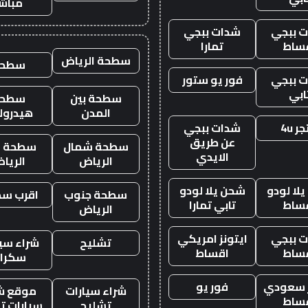
مباش
 ببجي
شدات ببجي
ساط
تمارا
سطحة الرياض
سطحه
 ببجي
فور يو ستور
ابي
سطحة بين
سطحة
المدن
هيدرول
ر 4u
شدات ببجي
عن طريق
سطحة شمال
سطحة غ
الايدي
الرياض
الريا
لا لودو
شحن يلا لودو
سطحة جنوب
اقرب س
ساط
تابي تمارا
الرياض
 ببجي
ايتونز امريكي
تشليح
شراء سيا
ساط
اقساط
سكرا
ز سعودي
فور يو
شراء سيارات
موقع ش
ساط
تشليح
سيارات ت