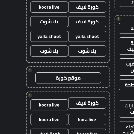
ر
كورة لايف
koora live
!
كورة لايف
يلا شوت
yalla shoot
yalla shoot
يك
يلا شوت
يلا شوت
رب
ض
!
موقع كورة
طحة
!
كورة لايف
koora live
رات
ب
koora live
kora live
راء
شليح
koora live
كورة لايف