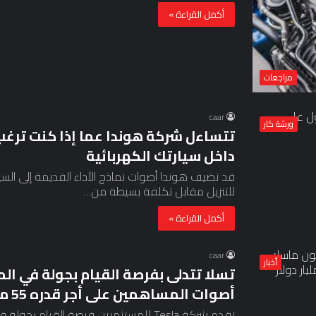
أكمل القراءة »
مراجعات
caar
ورشة كار
تتساءل شركة هوندا عما إذا كنت ترغب
داخل سيارتك الكهربائية
قد تضيف هوندا أصوات نماذج الأداء القديمة إلى السي
للتنزيل مقابل تكلفة بسيطة من…
أكمل القراءة »
caar
أخبار
تسلا تتدلى بفرصة القيام بجولة في ا
أصوات المساهمين على أجر قدره 55 مليار دولار