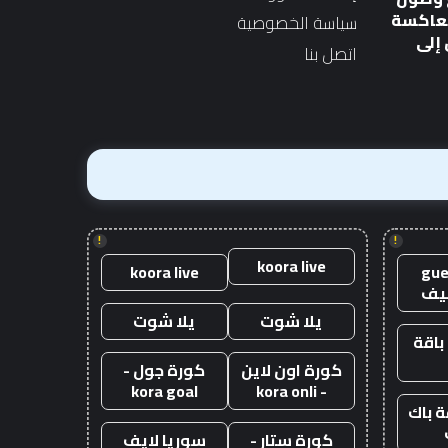
المستعملة عبارة عن صفقة
صفقة
معاكسة
سياسة الخصوصية
بقيمة 10 آلاف جنيه إسترليني
بقيمة
إلى
اتصل بنا
10
آلاف
جنيه
إسترليني
!
!
koora live
koora live
gue
يف
يلا شوت
يلا شوت
باقة
كورة اون لاين
كورة جول -
kora goal
- kora onli
 باك
كورة ستار -
سوريا لايف