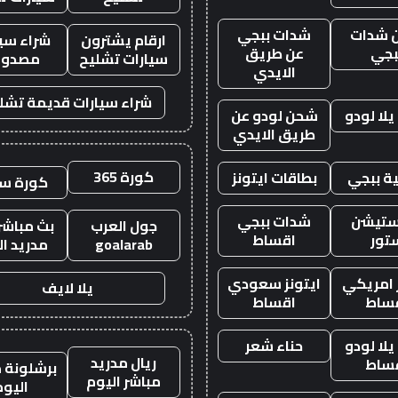
 شدات
شدات ببجي
ارقام يشترون
شراء سيا
بجي
عن طريق
سيارات تشليح
مصدوم
الايدي
شراء سيارات قديمة تشل
لا لودو
شحن لودو عن
طريق الايدي
كورة 365
ة ببجي
بطاقات ايتونز
كورة س
ستيشن
شدات ببجي
جول العرب
بث مباشر 
تور
اقساط
goalarab
مدريد ال
ز امريكي
ايتونز سعودي
يلا لايف
ساط
اقساط
لا لودو
حناء شعر
ريال مدريد
ساط
برشلونة م
مباشر اليوم
اليوم