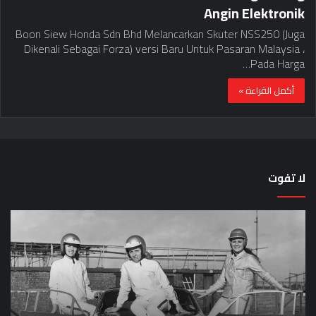
Angin Elektronik
Boon Siew Honda Sdn Bhd Melancarkan Skuter NSS250 (Juga
Dikenali Sebagai Forza) versi Baru Untuk Pasaran Malaysia ،
Pada Harga…
أكمل القراءة »
لا تفوت
لماذا
حق
تم
اختب
منع
الس
النساء
خم
من
دق
المشاركة
لل
في
عل