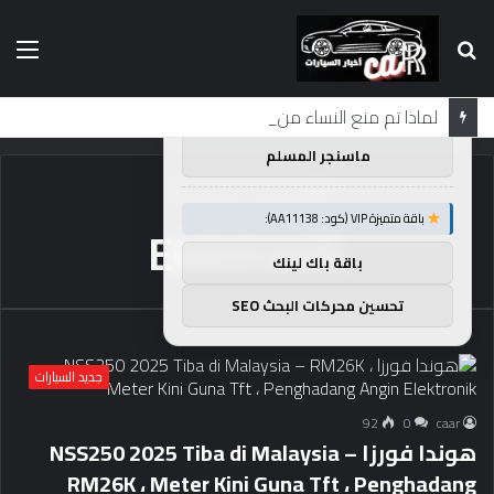
بحث
الق
×
توصيات :
عن
باقة متميزة VIP (كود: AA26790):
لماذا تم منع النساء من المشاركة في لومان لعقود من الزمن؟
ماسنجر المسلم
الرئيسية
/
Elektronik
باقة متميزة VIP (كود: AA11138):
Elektronik
باقة باك لينك
تحسين محركات البحث SEO
جديد السيارات
92
0
caar
هوندا فورزا NSS250 2025 Tiba di Malaysia –
RM26K ، Meter Kini Guna Tft ، Penghadang