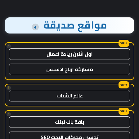
مواقع صديقة
+
!
اول اثنين ريادة اعمال
مشاركة ارباح ادسنس
!
عالم الشباب
!
باقة باك لينك
تحسين محركات البحث SEO