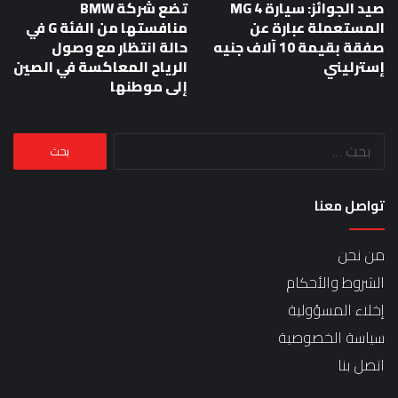
صيد الجوائز: سيارة MG 4
تضع شركة BMW
المستعملة عبارة عن
منافستها من الفئة G في
صفقة بقيمة 10 آلاف جنيه
حالة انتظار مع وصول
إسترليني
الرياح المعاكسة في الصين
إلى موطنها
البحث
عن:
تواصل معنا
من نحن
الشروط والأحكام
إخلاء المسؤولية
سياسة الخصوصية
اتصل بنا