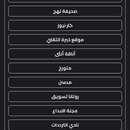
صحيفة نهج
كار نيوز
موقع خبرة التقني
أناقة أنثى
متورخ
مدسن
روتانا تسويق
مجلة الابداع
نادي الترددات