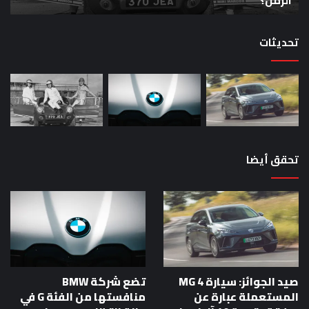
الزمن؟
خا
الزمن؟
00
حص
تحديثات
تحقق أيضا
صيد الجوائز: سيارة MG 4
تضع شركة BMW
المستعملة عبارة عن
منافستها من الفئة G في