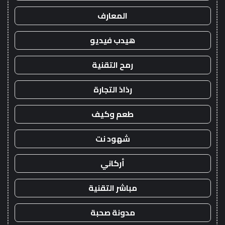
المعارف
هيدب فيديو
رمح التقنية
رذاذ التجارة
طعم وكيف
شهود نت
أركاني
مباشر التقنية
مدونة صحبة