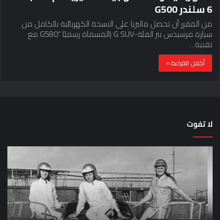
6 سلندر G500
من المقرر أن تحصل ماليزيا على النسخة الكهربائية بالكامل من
سيارة مرسيدس بنز الفئة-G SUV (المسماة رسميًا “G580 مع
تقنية…
أكمل القراءة »
لا تفوت
لماذا
حق
تم
اختب
منع
الس
النساء
خم
من
دق
المشاركة
لل
في
عل