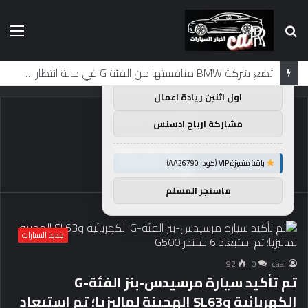
بحث
الق
×
توصيات :
عن
باقة متميزة VIP (كود: AA38045):
تضع شركة BMW منافستها من الفئة G في حالة انتظار مع وصول الرياح المعاكسة في الصين إلى موطنها
اول اثنين ريادة اعمال
الرئيسية
/
وSL63
مشاركة ارباح ادسنس
وSL63
باقة متميزة VIP (كود: AA26790):
ماسنجر المسلم
جديد السيارات
92
0
caar
تم تأكيد سيارة مرسيدس-بنز الفئة-G
الكهربائية وSL63 الهجينة لماليزيا؛ تم استبعاد