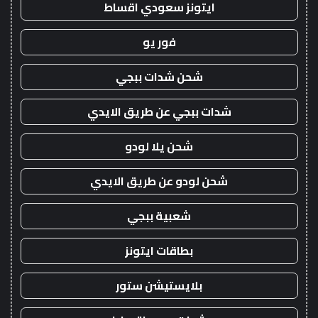
ايتونز سعودي اقساط
فور يو
شحن شدات ببجي
شدات ببجي عن طريق الايدي
شحن يلا لودو
شحن لودو عن طريق الايدي
شعبية ببجي
بطاقات ايتونز
بلايستيشن ستور