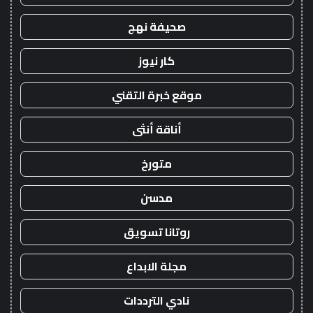
صحيفة نهج
كار نيوز
موقع خبرة التقني
أناقة أنثى
متورخ
مدسن
روتانا تسويق
مجلة الابداع
نادي الترددات