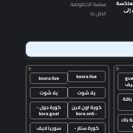
الصناعة تحذر رئيس الوزراء
المستعملة عبارة عن
الوزراء
صفقة
معاكسة
سياسة الخصوصية
الجديد
بقيمة 10 آلاف جنيه إسترليني
الجديد
بقيمة
إلى
اتصل بنا
10
آلاف
جنيه
إسترليني
!
!
koora live
koora live
gue
يف
يلا شوت
يلا شوت
باقة
كورة اون لاين
كورة جول -
kora goal
- kora onli
 باك
كورة ستار -
سوريا لايف