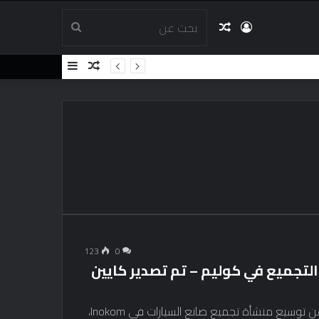
تسجيل
مقال
بحث
مقال
إضافة
الدخول
عشوائي
عن
عشوائي
عمود
جانبي
123
0
وسعان منشأة التجميع في كوليم – تم تصدير كايين
أعلنت شركتا Sime Darby وPorsche بشكل مشترك عن توسيع منشأة تجميع صانع السيارات في Inokom،