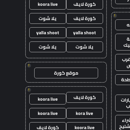
كورة لايف
koora live
!
كورة لايف
يلا شوت
yalla shoot
yalla shoot
يك
يلا شوت
يلا شوت
رب
ض
!
موقع كورة
طحة
!
كورة لايف
koora live
رات
ب
koora live
kora live
راء
شليح
koora live
كورة لايف