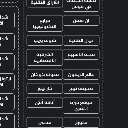
مسك الكلمات
اشراق التقنية
في قوقل
شدات
ان سفن
مرابع
اق
التكنولوجيا
شدات
خيال التقنية
شوف ويب
ت
مجلة الاسهم
الشرقية
شدات
الاقتصادية
ت
عالم الايفون
مدونة كوكان
ايتون
اق
صحيفة نهج
كار نيوز
شدات
موقع خبرة
أناقة أنثى
اق
التقني
شدات
متورخ
مدسن
ت