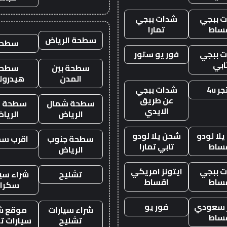
 ببجي
شدات ببجي
ساط
تمارا
سطحة الرياض
سطحه
 ببجي
فور يو ستور
ابي
سطحة بين
سطحة
المدن
هيدرول
ر 4u
شدات ببجي
عن طريق
سطحة شمال
سطحة غ
الايدي
الرياض
الريا
لا لودو
شحن يلا لودو
سطحة جنوب
اقرب س
ساط
تابي تمارا
الرياض
 ببجي
ايتونز امريكي
تشليح
شراء سيا
ساط
اقساط
سكرا
ز سعودي
فور يو
شراء سيارات
موقع ش
ساط
تشليح
سيارات ت