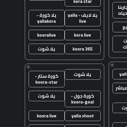
kora star
ربنا
حياه
يلا لايف - yalla
يلا كورة -
yallakora
live
ع
kooralive
kora live
ت
ك
koora 365
يلا شوت
!
!
yal
يلا شوت
كورة ستار -
koora-star
باشر
كورة جول -
يلا شوت
koora-goal
وت
koora live
yalla shoot