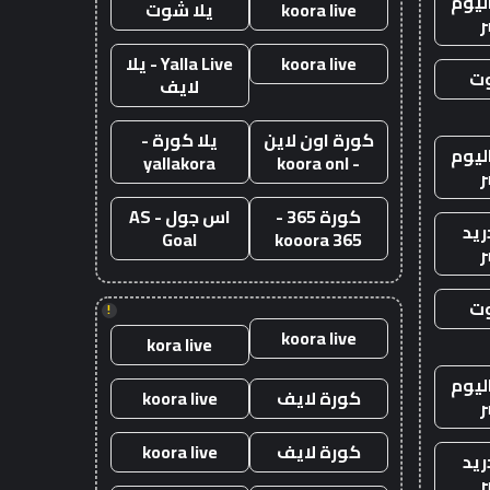
ليوم
koora live
يلا شوت
ر
koora live
Yalla Live - يلا
وت
لايف
كورة اون لاين
يلا كورة -
ليوم
yallakora
- koora onl
ر
كورة 365 -
اس جول - AS
ريد
Goal
kooora 365
ر
وت
!
koora live
kora live
ليوم
كورة لايف
koora live
ر
كورة لايف
koora live
ريد
ر