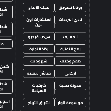
روتانا تسويق
مجلة الابداع
شدات
اق
نادي الترددات
استشارات اون
لاين
شدات
ت
المعارف
هيدب فيديو
متج
رمح التقنية
رذاذ التجارة
طعم وكيف
شهود نت
شحن ي
اق
أركاني
مباشر التقنية
شدات
مدونة صحبة
شرقيات
اق
السياحة
ايتون
موسوعة انوار
اشراق الأرباح
اق