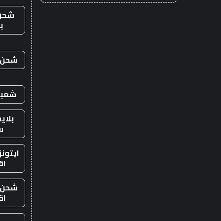
شحن
ب
شحن ي
شعبي
بلاي
س
ايتون
اق
شحن ي
اق