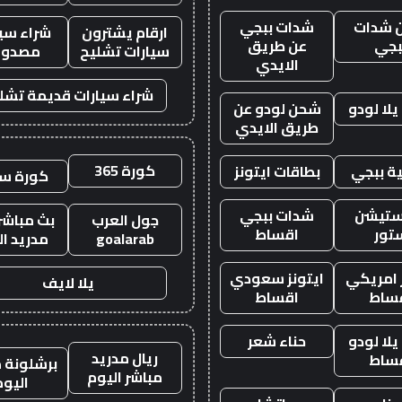
 شدات
شدات ببجي
ارقام يشترون
شراء سيا
بجي
عن طريق
سيارات تشليح
مصدوم
الايدي
شراء سيارات قديمة تشل
لا لودو
شحن لودو عن
طريق الايدي
كورة 365
ة ببجي
بطاقات ايتونز
كورة س
ستيشن
شدات ببجي
جول العرب
بث مباشر 
تور
اقساط
goalarab
مدريد ال
ز امريكي
ايتونز سعودي
يلا لايف
ساط
اقساط
لا لودو
حناء شعر
ريال مدريد
ساط
برشلونة م
مباشر اليوم
اليوم