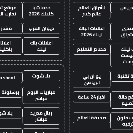
دريس
اشراق العالم
خدمات با
موقع تجا
عالم كبير
كلينك 2026
تجارب ال
تدى
اعلانات الباك
ديوان العرب
مشاري
اشراق
لينك 2026
اعلانات باك
اعلانا
 لينك
مصادر التعليم
لينك
باكلين
يست
وست
يلا شوت
 تقنية
يو ان بي
la shoot
الرياضي
مباريات اليوم
برشلونة م
 حالة
اخبار 24 ساعة
مباشر
تعليم
ريال مدريد
يلا ش
 فنون
صحيفة العالم
مباشر
رفيه