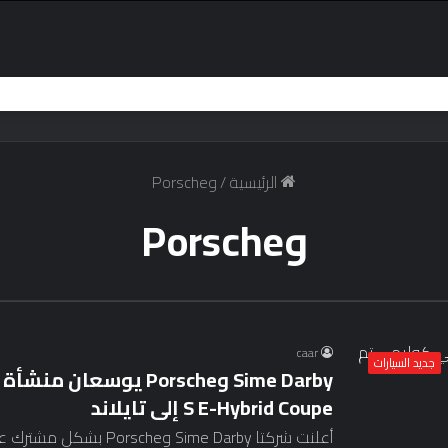
الرئيسية
/
وPorsche
وPorsche
caar
جديد السيارات
Sime Darby وPorsche ي
S E-Hybrid Coupe إلى تايلاند