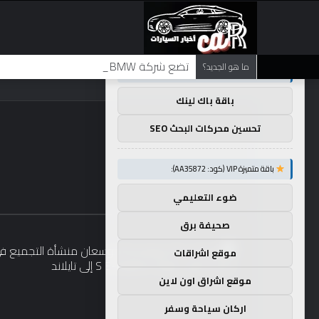
×
توصيات :
تضع شركة BMW منافستها من الفئة G في حالة انتظار مع وصول الرياح المعاكسة في الصين إلى موطنها
ما هو الجديد؟
باقة متميزة VIP (كود: AA11138):
باقة باك لينك
تحسين محركات البحث SEO
باقة متميزة VIP (كود: AA35872):
ضوء التعليمي
صحيفة برق
موقع اشراقات
موقع اشراق اون لاين
اركان سياحة وسفر