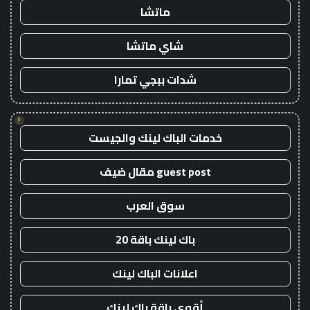
ماتشا
شاي ماتشا
شدات ببجي تمارا
!
خدمات الباك لينك والجيست
guest post مقال ضيف
سوق العرب
باك لينك باقة 20
اعلانات الباك لينك
أقوى باقة باك لينك