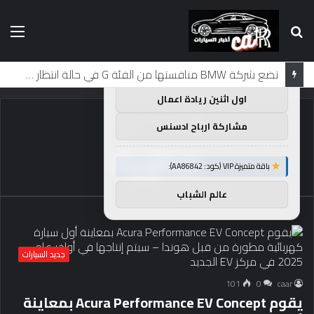
بحث
الق
×
توصيات :
عن
باقة متميزة VIP (كود: AA38045):
لماذا تم منع النساء من المشاركة في لومان لعقود من الزمن؟
اول اثنين ريادة اعمال
الرئيسية
/
مطورة
مشاركة ارباح ادسنس
مطورة
باقة متميزة VIP (كود: AA86842):
عالم الشباب
جديد السيارات
101
0
caar
يقوم Acura Performance EV Concept بمعاينة