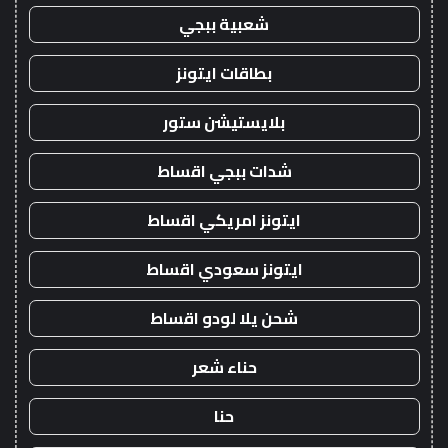
شعبية ببجي
بطاقات ايتونز
بلايستيشن ستور
شدات ببجي اقساط
ايتونز امريكي اقساط
ايتونز سعودي اقساط
شحن يلا لودو اقساط
حناء شعر
حنا