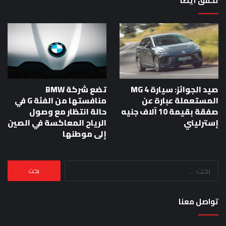
تحقق أيضا
صيد الجوائز: سيارة MG 4
تضع شركة BMW
المستعملة عبارة عن
منافستها من الفئة G في
صفقة بقيمة 10 آلاف جنيه
حالة انتظار مع وصول
إسترليني
الرياح المعاكسة في الصين
إلى موطنها
البحث
عن:
تواصل معنا