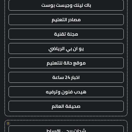
باك لينك وجيست بوست
مصادر التعليم
مجلة تقنية
يو ان بي الرياضي
موقع حالة للتعليم
اخبار 24 ساعة
هيدب فنون وترفيه
صحيفة العالم
!
شدات ببجي اقساط