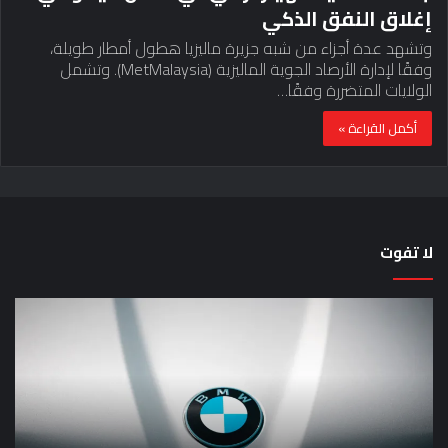
إغلاق النفق الذكي
وتشهد عدة أجزاء من شبه جزيرة ماليزيا هطول أمطار طويلة،
وفقًا لإدارة الأرصاد الجوية الماليزية (MetMalaysia). وتشمل
الولايات المتضررة وفقًا…
أكمل القراءة »
لا تفوت
تضع
لما
شركة
تم
BMW
من
منافستها
الن
من
من
الفئة
الم
G
في