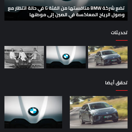
في
لوم
حالة
تضع شركة BMW منافستها من الفئة G في حالة انتظار مع
لع
ل
انتظار
من
وصول الرياح المعاكسة في الصين إلى موطنها
ا
مع
الز
وصول
الرياح
تحديثات
المعاكسة
في
الصين
إلى
موطنها
تحقق أيضا