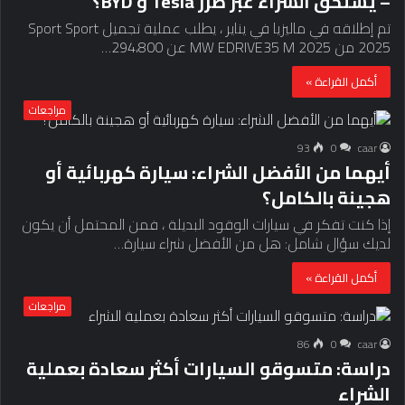
– يستحق الشراء عبر طرز Tesla و BYD؟
تم إطلاقه في ماليزيا في يناير ، يطلب عملية تجميل Sport Sport
2025 من 2025 MW EDRIVE35 M عن 294،800…
أكمل القراءة »
مراجعات
93
0
caar
أيهما من الأفضل الشراء: سيارة كهربائية أو
هجينة بالكامل؟
إذا كنت تفكر في سيارات الوقود البديلة ، فمن المحتمل أن يكون
لديك سؤال شامل: هل من الأفضل شراء سيارة…
أكمل القراءة »
مراجعات
86
0
caar
دراسة: متسوقو السيارات أكثر سعادة بعملية
الشراء