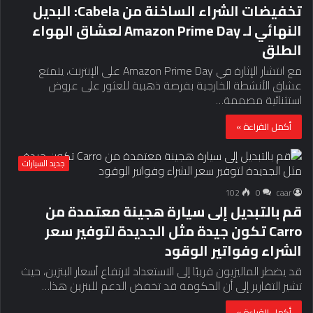
تخفيضات الشراء الساخنة من Cabela: البديل
النهائي لـ Amazon Prime Day لعشاق الهواء
الطلق
مع انتشار الإثارة في Amazon Prime Day على الإنترنت، يتمتع
عشاق الأنشطة الخارجية بفرصة ذهبية للعثور على عروض
استثنائية مصممة…
أكمل القراءة »
جديد السيارات
102
0
caar
قم بالتبديل إلى سيارة هجينة معتمدة من
Carro تكون جيدة مثل الجديدة لتوفير سعر
الشراء وفواتير الوقود
قد يضطر الماليزيون قريبًا إلى الاستعداد لارتفاع أسعار البنزين، حيث
تشير التقارير إلى أن الحكومة قد تخفض الدعم للبنزين هذا…
أكمل القراءة »