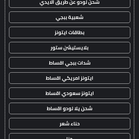
شحن لودو عن طريق الايدي
شعبية ببجي
بطاقات ايتونز
بلايستيشن ستور
شدات ببجي اقساط
ايتونز امريكي اقساط
ايتونز سعودي اقساط
شحن يلا لودو اقساط
حناء شعر
حنا