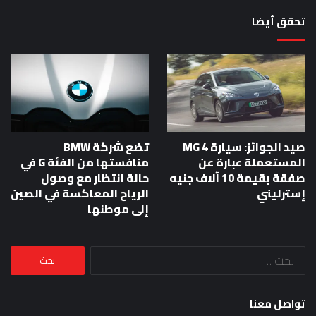
تحقق أيضا
صيد الجوائز: سيارة MG 4
تضع شركة BMW
المستعملة عبارة عن
منافستها من الفئة G في
صفقة بقيمة 10 آلاف جنيه
حالة انتظار مع وصول
إسترليني
الرياح المعاكسة في الصين
إلى موطنها
البحث
عن:
تواصل معنا