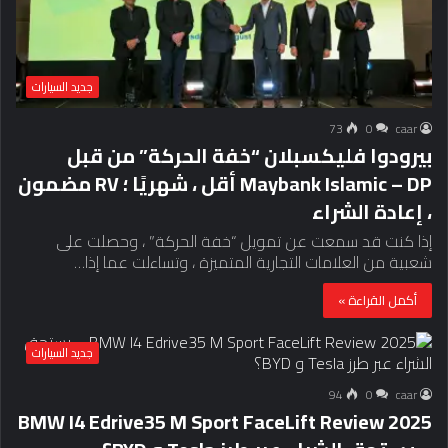
جديد السيارات
73
0
caar
بيرودوا فليكسبلان “خفة الحركة” من قبل
Maybank Islamic – DP أقل ، شهريًا ؛ RV مضمون
، إعادة الشراء
إذا كنت قد سمعت عن تمويل “خفة الحركة” ، وحصلت على
شعبية من العلامات التجارية المتميزة ، وتساءلت عما إذا…
أكمل القراءة »
جديد السيارات
94
0
caar
2025 BMW I4 Edrive35 M Sport FaceLift Review