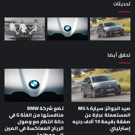
تحديثات
تحقق أيضا
صيد الجوائز: سيارة MG 4
تضع شركة BMW
المستعملة عبارة عن
منافستها من الفئة G في
صفقة بقيمة 10 آلاف جنيه
حالة انتظار مع وصول
إسترليني
الرياح المعاكسة في الصين
إلى موطنها