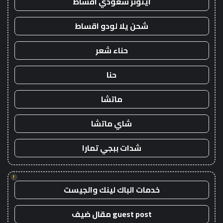
ايتونز سعودي اقساط
شحن يلا لودو اقساط
حناء شعر
حنا
ماتشا
شاي ماتشا
شدات ببجي تمارا
!
خدمات الباك لينك والجيست
guest post مقال ضيف