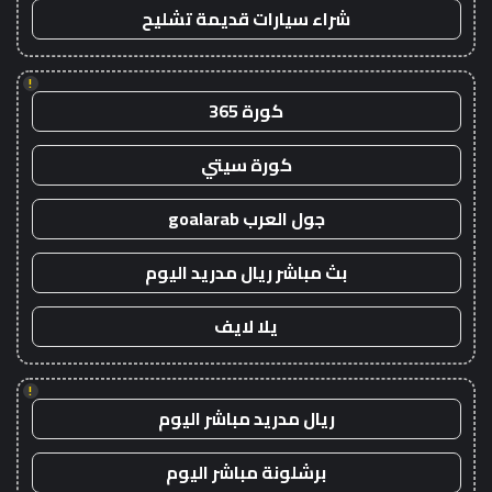
شراء سيارات قديمة تشليح
!
كورة 365
كورة سيتي
جول العرب goalarab
بث مباشر ريال مدريد اليوم
يلا لايف
!
ريال مدريد مباشر اليوم
برشلونة مباشر اليوم