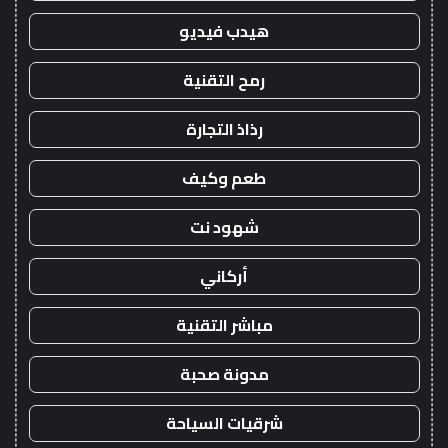
هيدب فيديو
رمح التقنية
رذاذ التجارة
طعم وكيف
شهود نت
أركاني
مباشر التقنية
مدونة صحبة
شرقيات السياحة