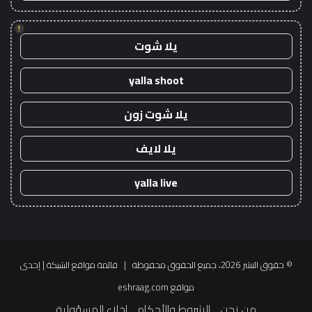
!
يلا شوت
yalla shoot
يلا شوت زون
يلا لايف
yalla live
© حقوق النشر 2026، جميع الحقوق محفوظة |
قائمة مواقع الشبكة
| إحدى
مواقع
eshraag.com
من نحن
الشروط والأحكام
إخلاء المسؤولية