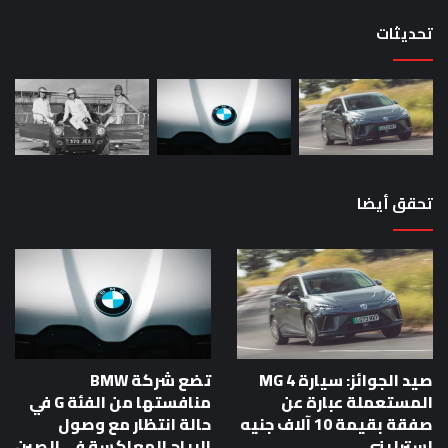
حص
تحديثات
تحقق أيضا
صيد الجوائز: سيارة MG 4
تضع شركة BMW
المستعملة عبارة عن
منافستها من الفئة G في
صفقة بقيمة 10 آلاف جنيه
حالة انتظار مع وصول
إسترليني
الرياح المعاكسة في الصين