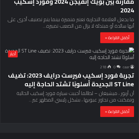
مقارنة بين بويك إنفيجن 2024 وفورد إسكيب
2024
ما يجعل العلامة التجارية تعتبر متميزة بينما يتم تصنيف أخرى على
أنها سائدة أو مبتدئة لا يزال من الصعب تمييزه…
أكمل القراءة »
أخبار
218
0
caar
تجربة فورد إسكيب فيرست درايف 2023: تضيف
ST Line الجديدة أسلوبًا تشتد الحاجة إليه
آن أربور ، ميشيغان – لطالما أحببت سيارة فورد إسكيب الحالية
وتمكنت من تجاوز عيوبها ، بشكل رئيسي المظهر غير…
أكمل القراءة »