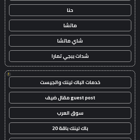
حنا
ماتشا
شاي ماتشا
شدات ببجي تمارا
!
خدمات الباك لينك والجيست
guest post مقال ضيف
سوق العرب
باك لينك باقة 20