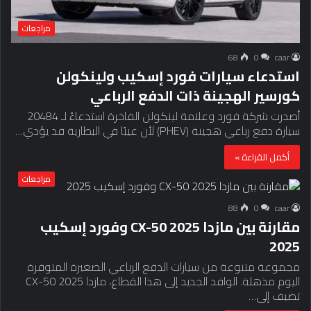
مراجعات
68
0
caar
استدعاء سيارات فورد إسكيب ولينكولن
كورسير الهجينة ذات الدفع الرباعي
أصدرت شركة فورد وعلامة لينكولن الفاخرة استدعاءً لـ 20484
سيارة دفع رباعي هجينة (PHEV) لأن عيبًا في البطارية قد يؤدي…
أكمل القراءة »
مراجعات
88
0
caar
مقارنة بين مازدا CX-50 2025 وفورد إسكيب
2025
مجموعة متنوعة من سيارات الدفع الرباعي الصغيرة المتوفرة
اليوم مذهلة. الوافد الجديد إلى هذا القطاع، مازدا CX-50 2025
تضيف إلى…