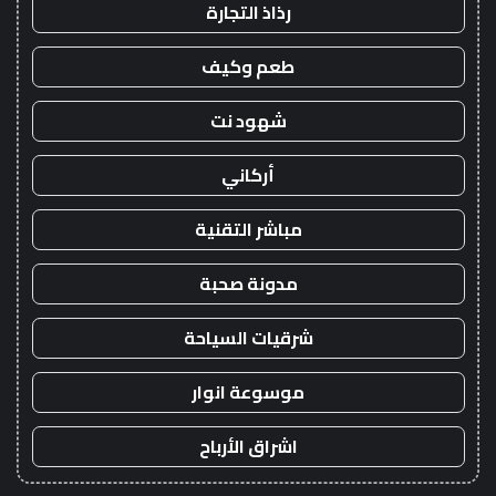
رذاذ التجارة
طعم وكيف
شهود نت
أركاني
مباشر التقنية
مدونة صحبة
شرقيات السياحة
موسوعة انوار
اشراق الأرباح