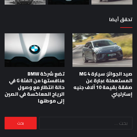
تحقق أيضا
صيد الجوائز: سيارة MG 4
تضع شركة BMW
المستعملة عبارة عن
منافستها من الفئة G في
صفقة بقيمة 10 آلاف جنيه
حالة انتظار مع وصول
إسترليني
الرياح المعاكسة في الصين
إلى موطنها
البحث
عن: