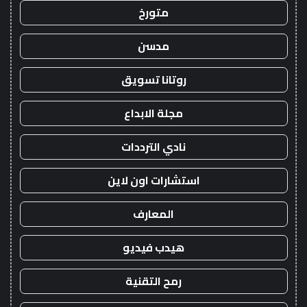
متورخ
مدسن
روتانا تسويق
مجلة الابداع
نادي الترددات
استشارات اون لاين
المعارف
هيدب فيديو
رمح التقنية