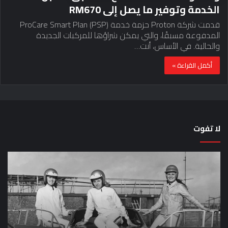
الخدمة وتوفير ما يصل إلى RM670
قدمت شركة Proton حزمة خدمة ProCare Smart Plan (PSP)
المدفوعة مسبقًا، والتي يمكن شراؤها للمركبات الجديدة
والحالية. في الأساس، أنت…
أكمل القراءة »
لا تفوت
لماذا
حق
تم
اختب
منع
الس
النساء
خم
من
دق
المشاركة
لل
في
عل