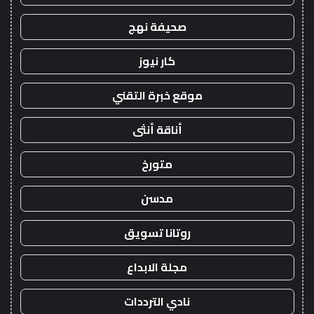
صحيفة نهج
كار نيوز
موقع خبرة التقني
أناقة أنثى
متورخ
مدسن
روتانا تسويق
مجلة الابداع
نادي الترددات