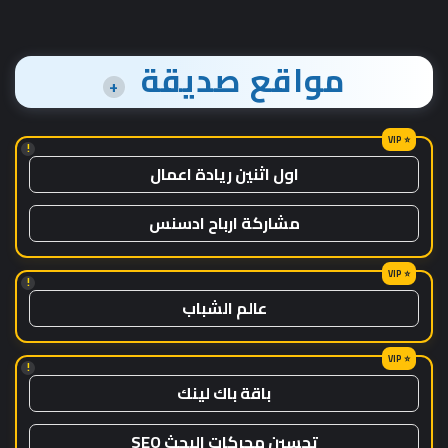
مواقع صديقة
+
!
اول اثنين ريادة اعمال
مشاركة ارباح ادسنس
!
عالم الشباب
!
باقة باك لينك
تحسين محركات البحث SEO