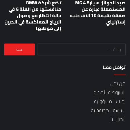
صيد الجوائز: سيارة MG 4
تضع شركة BMW
المستعملة عبارة عن
منافستها من الفئة G في
صفقة بقيمة 10 آلاف جنيه
حالة انتظار مع وصول
إسترليني
الرياح المعاكسة في الصين
إلى موطنها
البحث
عن:
تواصل معنا
من نحن
الشروط والأحكام
إخلاء المسؤولية
سياسة الخصوصية
اتصل بنا