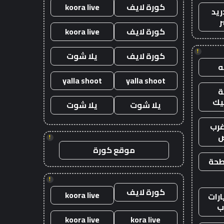
كورة لايف
koora live
ريد
ر
كورة لايف
koora live
!
كورة لايف
يلا شوت
yalla shoot
yalla shoot
يك
يلا شوت
يلا شوت
رب
ض
!
موقع كورة
طحة
!
كورة لايف
koora live
رات
ب
koora live
kora live