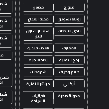
شدات
متورخ
مدسن
ت
روتانا تسويق
مجلة الابداع
شدات
اق
نادي الترددات
استشارات اون
لاين
شدات
ت
المعارف
هيدب فيديو
متج
رمح التقنية
رذاذ التجارة
طعم وكيف
شهود نت
شحن ي
اق
أركاني
مباشر التقنية
شدات
مدونة صحبة
شرقيات
اق
السياحة