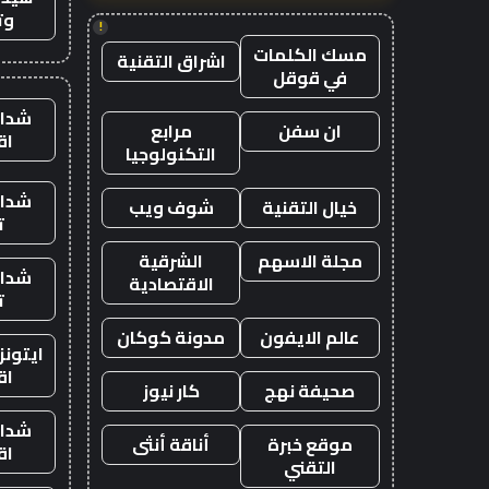
وت
!
مسك الكلمات
اشراق التقنية
في قوقل
شدات
ان سفن
مرابع
اق
التكنولوجيا
شدات
خيال التقنية
شوف ويب
ت
مجلة الاسهم
الشرقية
شدات
الاقتصادية
ت
عالم الايفون
مدونة كوكان
ايتون
اق
صحيفة نهج
كار نيوز
شدات
موقع خبرة
أناقة أنثى
اق
التقني