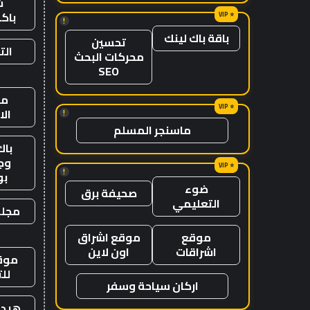
ش
باك
!
باقة باك لينك
تحسين
الت
محركات البحث
SEO
من
ال
!
ماسنجر المسلم
باك
وج
!
ب
ضوء
صحيفة برق
التعليمي
مجلة
موقع
موقع اشراق
اشراقات
اون لاين
موقع
لل
اركان سياحة وسفر
هيدب