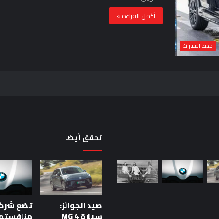
أكمل القراءة »
جديد السيارات
تحقق أيضا
حقيقة
اختبار
السيارة:
خمس
صيد الجوائز:
دقائق
للحكم
سيارة MG 4
منافستها