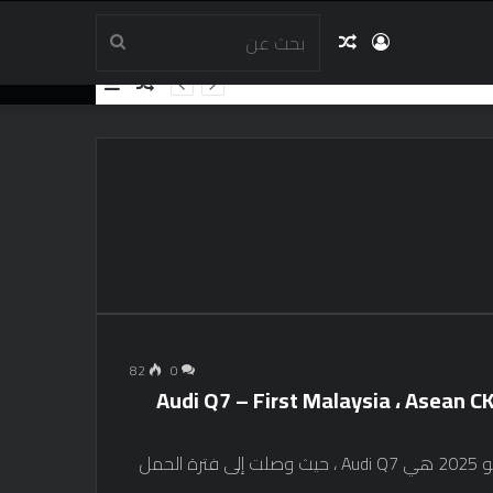
تسجيل
مقال
بحث
مقال
إضافة
عشوائي
عمود
الدخول
عشوائي
عن
جانبي
82
0
Audi Q7 – First Malaysia ، Asean CKD ، 3.0L 
هناك سيارة أخرى تم إطلاقها اليوم في ماليزيا أوفوشو 2025 هي Audi Q7 ، حيث وصلت إلى فترة الحمل