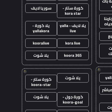
 باك
كورة ستار -
سوريا لايف
kora star
ربنا
حياه
يلا لايف - yalla
يلا كورة -
yallakora
live
ع
kooralive
kora live
ت
ك
koora 365
يلا شوت
!
!
yal
يلا شوت
كورة ستار -
koora-star
باشر
كورة جول -
يلا شوت
koora-goal
وت