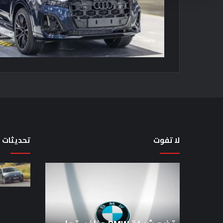
لا تفوت
تحديثات
تضع
لماذا
شركة
تم
BMW
منع
منافستها
النساء
من
من
الفئة
المشاركة