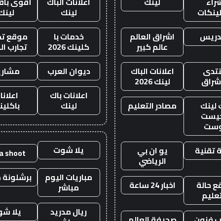
راء
لينك
اعلانات الباك
أقوى باقة
لينكات
لينك
لينك
دريس
اشراق العالم
خدمات با
موقع تجا
عالم كبير
كلينك 2026
تجارب ال
تدى
اعلانات الباك
ديوان العرب
مشاري
اشراق
لينك 2026
اعلانات باك
اعلانا
 لينك
مصادر التعليم
لينك
باكلين
يست
وست
يلا شوت
 تقنية
يو ان بي
la shoot
الرياضي
مباريات اليوم
برشلونة م
 حالة
اخبار 24 ساعة
مباشر
تعليم
ريال مدريد
يلا ش
 فنون
صحيفة العالم