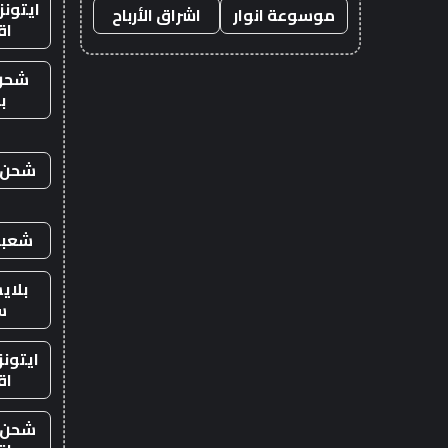
ايتون
موسوعة انوار
اشراق الأرباح
اق
شحن
ب
شحن ي
شعبي
بلاي
س
ايتون
اق
شحن ي