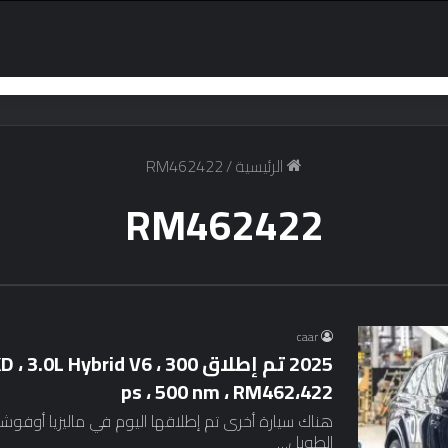
الرئيسية
/
RM462422
RM462422
caar
2025 تم إطلاق Hybrid V6 ، 300
ps ، 500 nm ، RM462،422
الطويل…