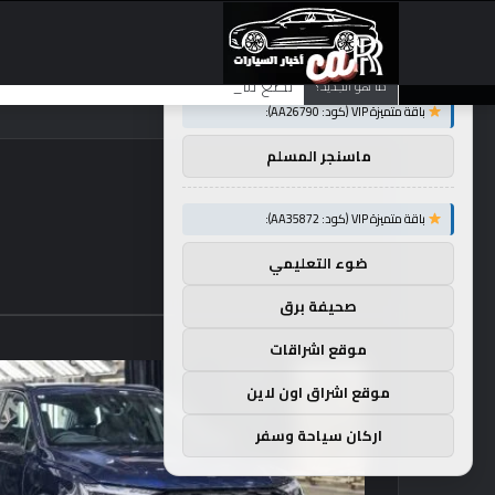
×
توصيات :
تضع شركة BMW منافستها من الفئة G في حالة انتظار مع وصول الرياح المعاكسة في الصين إلى موطنها
ما هو الجديد؟
باقة متميزة VIP (كود: AA26790):
ماسنجر المسلم
باقة متميزة VIP (كود: AA35872):
ضوء التعليمي
صحيفة برق
موقع اشراقات
موقع اشراق اون لاين
اركان سياحة وسفر