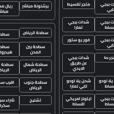
 ببجي
متجر تقسيط
برشلونة مباشر
ريال مد
ابي
مباش
 ببجي
شدات ببجي
ساط
تمارا
سطحة الرياض
سطحه
 ببجي
فور يو ستور
ابي
سطحة بين
سطحة
المدن
هيدرول
ر 4u
شدات ببجي
عن طريق
سطحة شمال
سطحة غ
الايدي
الرياض
الريا
لا لودو
شحن يلا لودو
سطحة جنوب
اقرب س
ساط
تابي تمارا
الرياض
 ببجي
ايتونز امريكي
تشليح
شراء سيا
ساط
اقساط
سكرا