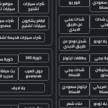
ز سعودي
فور يو
شراء سيارات
موقع ش
ساط
تشليح
سيارات ت
 شدات
شدات ببجي
ارقام يشترون
شراء سيا
بجي
عن طريق
سيارات تشليح
مصدوم
الايدي
شراء سيارات قديمة تشل
لا لودو
شحن لودو عن
طريق الايدي
كورة 365
ة ببجي
بطاقات ايتونز
كورة س
ستيشن
شدات ببجي
جول العرب
بث مباشر 
تور
اقساط
goalarab
مدريد ال
ز امريكي
ايتونز سعودي
يلا لايف
ساط
اقساط
لا لودو
حناء شعر
ريال مدريد