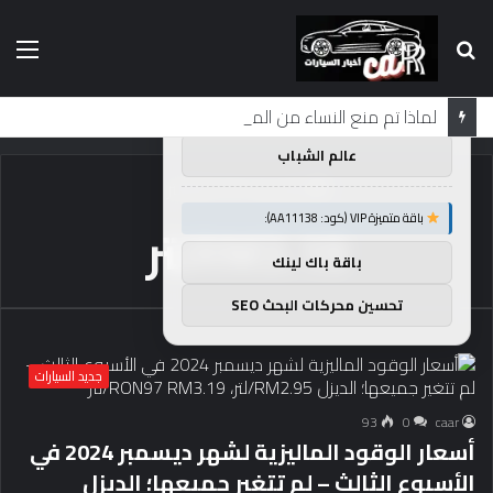
بحث
الق
×
توصيات :
عن
باقة متميزة VIP (كود: AA86842):
لماذا تم منع النساء من المشاركة في لومان لعقود من الزمن؟
عالم الشباب
الرئيسية
/
RM3.19لتر
باقة متميزة VIP (كود: AA11138):
RM3.19لتر
باقة باك لينك
تحسين محركات البحث SEO
جديد السيارات
93
0
caar
أسعار الوقود الماليزية لشهر ديسمبر 2024 في
الأسبوع الثالث – لم تتغير جميعها؛ الديزل