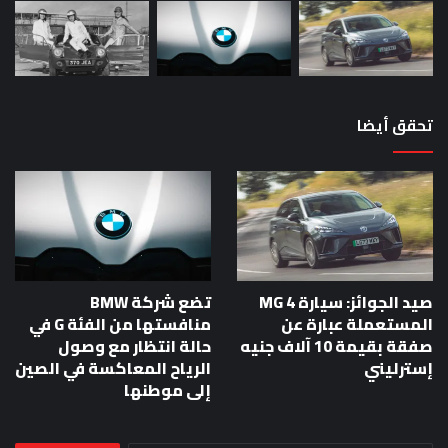
تحقق أيضا
صيد الجوائز: سيارة MG 4
تضع شركة BMW
المستعملة عبارة عن
منافستها من الفئة G في
صفقة بقيمة 10 آلاف جنيه
حالة انتظار مع وصول
إسترليني
الرياح المعاكسة في الصين
إلى موطنها