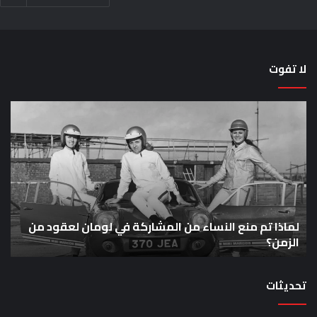
لا تفوت
حقيقة
اختبار
السيارة:
خمس
دقائق
للحكم
على
سيارة
ومان لعقود من
خارقة
حقيقة اختبار السيارة: خمس دقائق للحكم عل
بقوة
خارقة بقوة 1600 حصان
1600
حصان
تحديثات