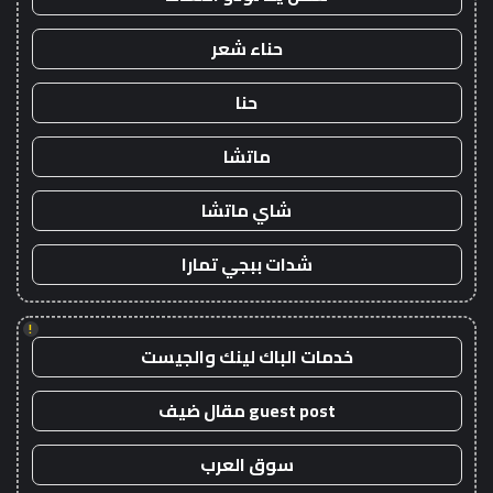
حناء شعر
حنا
ماتشا
شاي ماتشا
شدات ببجي تمارا
!
خدمات الباك لينك والجيست
guest post مقال ضيف
سوق العرب