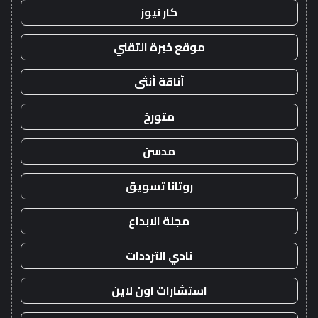
كار نيوز
موقع خبرة التقني
أناقة أنثى
متورخ
مدسن
روتانا تسويق
مجلة الابداع
نادي الترددات
استشارات اون لاين