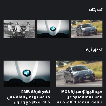
حص
تحديثات
تحقق أيضا
صيد الجوائز: سيارة MG 4
تضع شركة BMW
المستعملة عبارة عن
منافستها من الفئة G في
صفقة بقيمة 10 آلاف جنيه
حالة انتظار مع وصول