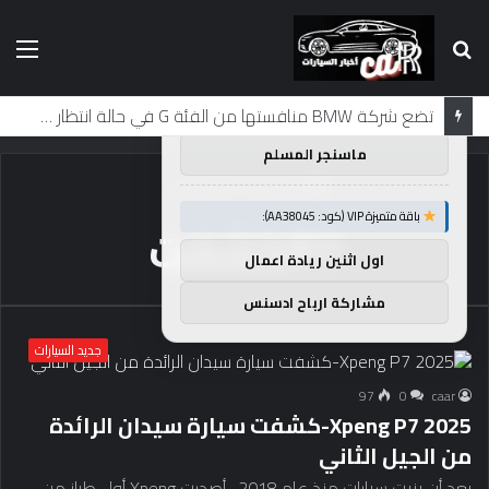
بحث
الق
×
توصيات :
عن
باقة متميزة VIP (كود: AA26790):
تضع شركة BMW منافستها من الفئة G في حالة انتظار مع وصول الرياح المعاكسة في الصين إلى موطنها
ماسنجر المسلم
الرئيسية
/
P7كشفت
باقة متميزة VIP (كود: AA38045):
P7كشفت
اول اثنين ريادة اعمال
مشاركة ارباح ادسنس
جديد السيارات
97
0
caar
2025 Xpeng P7-كشفت سيارة سيدان الرائدة
من الجيل الثاني
بعد أن بنيت سيارات منذ عام 2018 ، أصدرت Xpeng أول طراز من