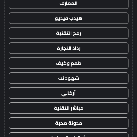
المعارف
هيدب فيديو
رمح التقنية
رذاذ التجارة
طعم وكيف
شهود نت
أركاني
مباشر التقنية
مدونة صحبة