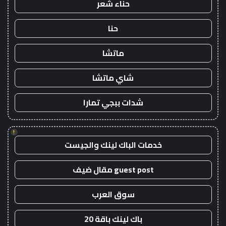
حناء شعر
حنا
ماتشا
شاي ماتشا
شدات ببجي تمارا
!
خدمات الباك لينك والجيست
guest post مقال ضيف
سوق العرب
باك لينك باقة 20