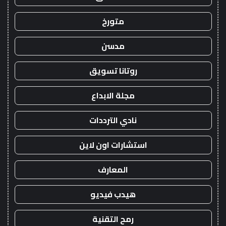
متورخ
مدسن
روتانا تسويق
مجلة الابداع
نادي الترددات
استشارات اون لاين
المعارف
هيدب فيديو
رمح التقنية