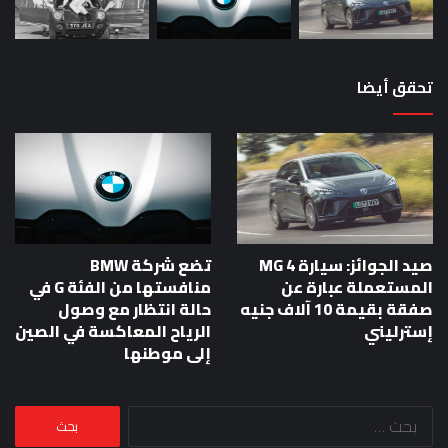
تحقق أيضا
صيد الجوائز: سيارة MG 4
تضع شركة BMW
المستعملة عبارة عن
منافستها من الفئة G في
صفقة بقيمة 10 آلاف جنيه
حالة انتظار مع وصول
إسترليني
الرياح المعاكسة في الصين
إلى موطنها
البحث
عن: