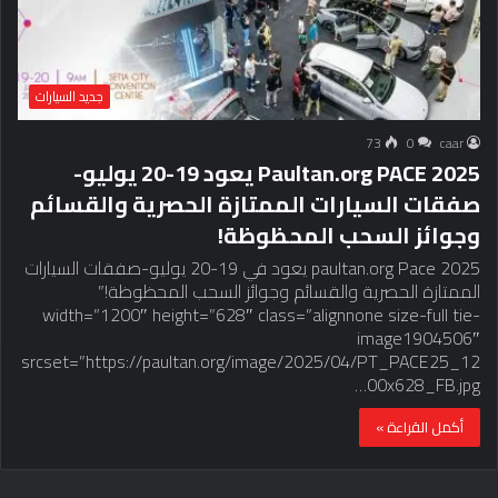
جديد السيارات
73
0
caar
Paultan.org PACE 2025 يعود 19-20 يوليو-
صفقات السيارات الممتازة الحصرية والقسائم
وجوائز السحب المحظوظة!
paultan.org Pace 2025 يعود في 19-20 يوليو-صفقات السيارات
الممتازة الحصرية والقسائم وجوائز السحب المحظوظة!”
width=”1200″ height=”628″ class=”alignnone size-full tie-
image1904506″
srcset=”https://paultan.org/image/2025/04/PT_PACE25_12
00x628_FB.jpg…
أكمل القراءة »