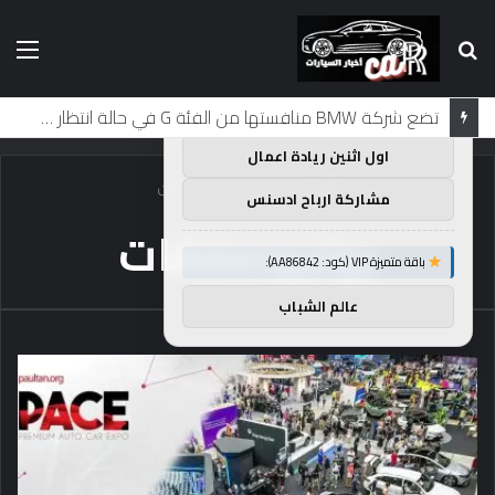
بحث
الق
×
توصيات :
عن
باقة متميزة VIP (كود: AA38045):
تضع شركة BMW منافستها من الفئة G في حالة انتظار مع وصول الرياح المعاكسة في الصين إلى موطنها
اول اثنين ريادة اعمال
الرئيسية
/
يوليوصفقات
مشاركة ارباح ادسنس
يوليوصفقات
باقة متميزة VIP (كود: AA86842):
عالم الشباب