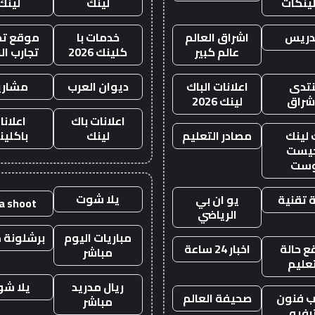
لينكات
لينك
لينك
دريس
اشراق العالم
خدمات با
موقع تجا
عالم كبير
كلينك 2026
تجارب ال
تدى
اعلانات الباك
ديوان العرب
مشاري
اشراق
لينك 2026
اعلانات باك
اعلانا
 لينك
مصادر التعليم
لينك
باكلين
يست
وست
يلا شوت
 تقنية
يو ان بي
la shoot
الرياضي
مباريات اليوم
برشلونة م
 حالة
اخبار 24 ساعة
مباشر
تعليم
ريال مدريد
يلا ش
 فنون
صحيفة العالم
مباشر
رفيه