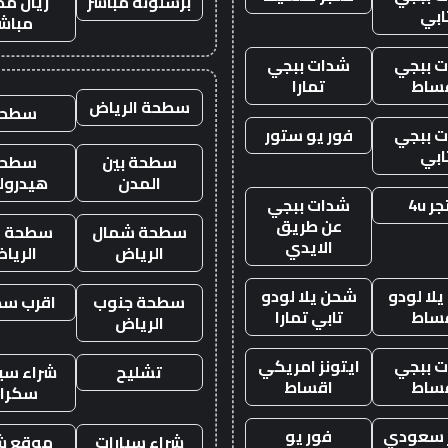
برشلونة مباشر
ريال مد
ابي
مباش
 ببجي
شدات ببجي
ساط
تمارا
سطحة الرياض
سطحه
 ببجي
فور يو ستور
ابي
سطحة بين
سطحة
المدن
هيدرول
ر 4u
شدات ببجي
عن طريق
سطحة شمال
سطحة غ
الايدي
الرياض
الريا
لا لودو
شحن يلا لودو
سطحة جنوب
اقرب س
ساط
تابي تمارا
الرياض
 ببجي
ايتونز امريكي
تشليح
شراء سيا
ساط
اقساط
سكرا
ز سعودي
فور يو
شراء سيارات
موقع ش