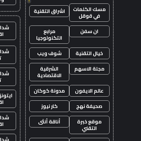
!
مسك الكلمات
اشراق التقنية
في قوقل
شدات
ان سفن
مرابع
اق
التكنولوجيا
شدات
خيال التقنية
شوف ويب
ت
مجلة الاسهم
الشرقية
شدات
الاقتصادية
ت
عالم الايفون
مدونة كوكان
ايتون
اق
صحيفة نهج
كار نيوز
شدات
موقع خبرة
أناقة أنثى
اق
التقني
شدات