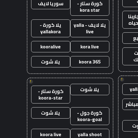
كورة ستار -
سوريا لايف
kora star
ربنا
حياه
يلا لايف - yalla
يلا كورة -
yallakora
live
ع
kooralive
kora live
ت
ك
koora 365
يلا شوت
!
!
yal
يلا شوت
كورة ستار -
koora-star
باشر
كورة جول -
يلا شوت
koora-goal
وت
koora live
yalla shoot