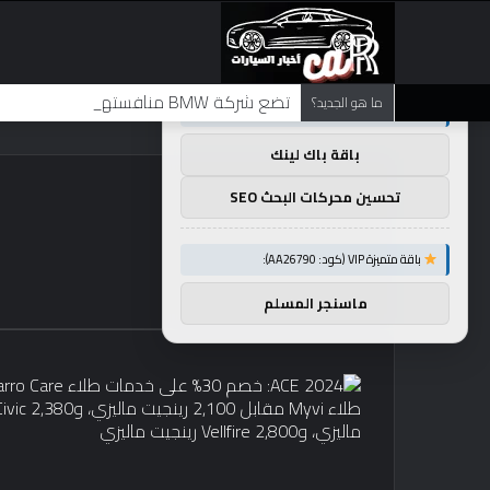
×
توصيات :
تضع شركة BMW منافستها من الفئة G في حالة انتظار مع وصول الرياح المعاكسة في الصين إلى موطنها
ما هو الجديد؟
باقة متميزة VIP (كود: AA11138):
باقة باك لينك
تحسين محركات البحث SEO
باقة متميزة VIP (كود: AA26790):
ماسنجر المسلم