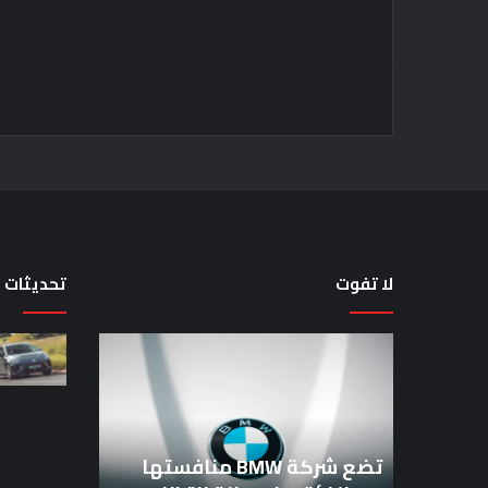
لا تفوت
تحديثات
لماذا
تم
منع
النساء
من
المشاركة
تضع شركة BMW منافستها
في