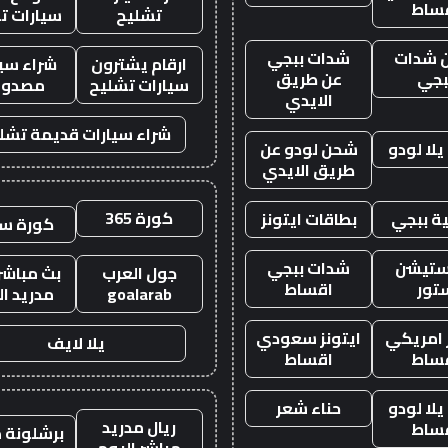
ساط
تشليح
سيارات ت
 شدات
شدات ببجي
ارقام يشترون
شراء سيا
بجي
عن طريق
سيارات تشليح
مصدوم
الايدي
شراء سيارات قديمة تشل
لا لودو
شحن لودو عن
طريق الايدي
كورة 365
ة ببجي
بطاقات ايتونز
كورة س
ستيشن
شدات ببجي
جول العرب
بث مباشر 
تور
اقساط
goalarab
مدريد ال
ز امريكي
ايتونز سعودي
يلا لايف
ساط
اقساط
لا لودو
حناء شعر
ريال مدريد
ساط
برشلونة م
مباشر اليوم