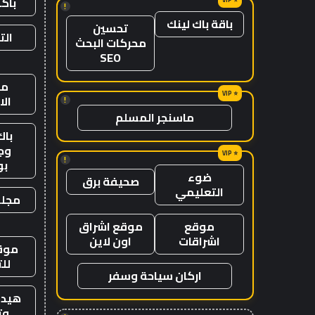
باك
!
باقة باك لينك
تحسين
الت
محركات البحث
SEO
من
ال
!
ماسنجر المسلم
باك
وج
!
ب
ضوء
صحيفة برق
التعليمي
مجلة
موقع
موقع اشراق
اشراقات
اون لاين
موقع
لل
اركان سياحة وسفر
هيدب
وت