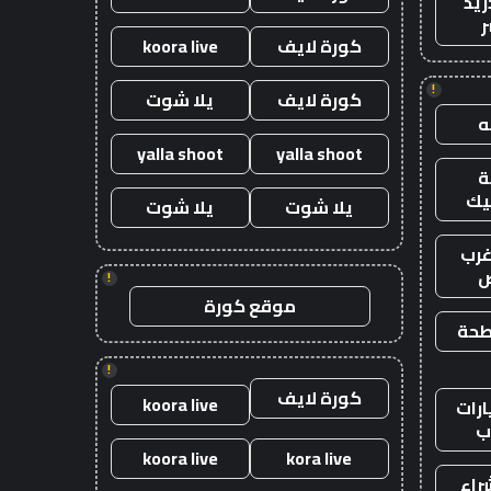
ريد
ر
كورة لايف
koora live
!
كورة لايف
يلا شوت
yalla shoot
yalla shoot
يك
يلا شوت
يلا شوت
رب
ض
!
موقع كورة
طحة
!
كورة لايف
koora live
رات
ب
koora live
kora live
راء