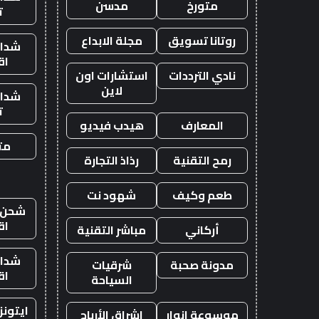
متورخ
مدسن
ت
روتانا تسويق
مجلة الابداع
شدات
اق
نادي الترددات
استشارات اون
لاين
شدات
ت
المعارف
هيدب فيديو
متج
رمح التقنية
رذاذ التجارة
طعم وكيف
شهود نت
شحن ي
اق
أركاني
مباشر التقنية
شدات
مدونة صحبة
شرقيات
اق
السياحة
ايتون
موسوعة انوار
اشراق الأرباح