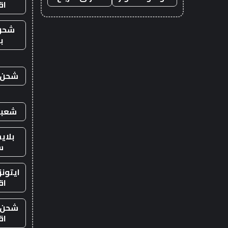
اق
شحن
ب
شحن ي
شعبي
بلاي
س
ايتون
اق
شحن ي
اق