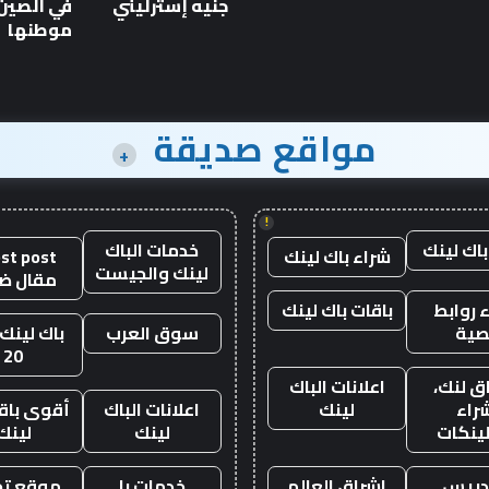
الجديد
جنيه إسترليني
في الصين 
موطنها
مواقع صديقة
+
!
باك لينك
خدمات الباك
شراء باك لينك
st post
لينك والجيست
مقال ض
 روابط
باقات باك لينك
صية
سوق العرب
باك لينك 
20
ق لنك،
اعلانات الباك
راء
لينك
اعلانات الباك
أقوى باقة
لينكات
لينك
لينك
دريس
اشراق العالم
خدمات با
موقع تجا