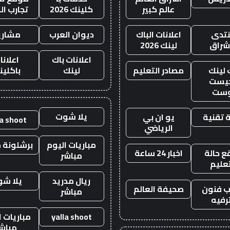
عالم كبير
كلينك 2026
تجارب ال
تدى
اعلانات الباك
ديوان العرب
مشاري
اشراق
لينك 2026
اعلانات باك
اعلانا
 لينك
مصادر التعليم
لينك
باكلين
يست
وست
يلا شوت
 تقنية
يو ان بي
la shoot
الرياضي
مباريات اليوم
برشلونة م
 حالة
اخبار 24 ساعة
مباشر
تعليم
ريال مدريد
يلا ش
 فنون
صحيفة العالم
مباشر
رفيه
yalla shoot
مباريات ا
مباش