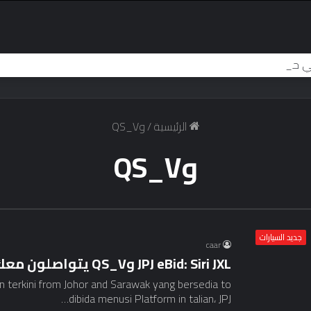
الرئيسية
/
وQS_V
وQS_V
جديد السيارات
caar
JPJ eBid: Siri JXL وQS_V يتواصلون معك
n terkini from Johor and Sarawak yang bersedia to
dibida menusi Platform in talian، JPJ…