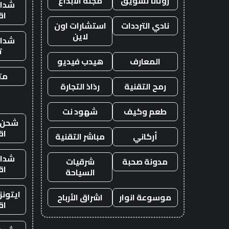
روتانا تسويق
مجلة الابداع
شدات
اق
نادي الترددات
استشارات اون
لاين
شدات
ت
المعارف
هيدب فيديو
متج
رمح التقنية
رذاذ التجارة
طعم وكيف
شهود نت
شحن ي
اق
أركاني
مباشر التقنية
شدات
مدونة صحبة
شرقيات
اق
السياحة
ايتون
موسوعة انوار
اشراق الأرباح
اق