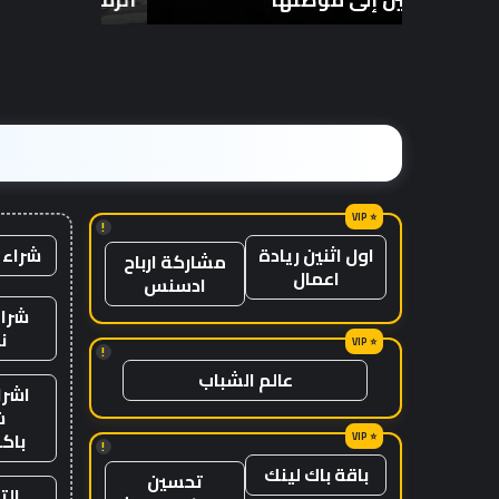
من
بقوة
الزمن؟
1600
حصان
!
شراء 
اول اثنين ريادة
مشاركة ارباح
اعمال
ادسنس
شراء
ن
!
عالم الشباب
اشرا
ش
باك
!
باقة باك لينك
تحسين
الت