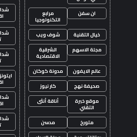
شدات
ان سفن
مرابع
اق
التكنولوجيا
شدات
خيال التقنية
شوف ويب
ت
مجلة الاسهم
الشرقية
شدات
الاقتصادية
ت
عالم الايفون
مدونة كوكان
ايتون
اق
صحيفة نهج
كار نيوز
شدات
موقع خبرة
أناقة أنثى
اق
التقني
شدات
متورخ
مدسن
ت