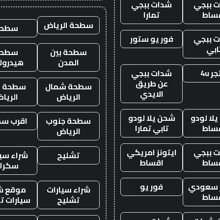
 ببجي
شدات ببجي
ساط
تمارا
سطحة الرياض
سطحه
 ببجي
فور يو ستور
ابي
سطحة بين
سطحة
المدن
هيدرول
ر 4u
شدات ببجي
عن طريق
سطحة شمال
سطحة غ
الايدي
الرياض
الريا
لا لودو
شحن يلا لودو
سطحة جنوب
اقرب س
ساط
تابي تمارا
الرياض
 ببجي
ايتونز امريكي
تشليح
شراء سيا
ساط
اقساط
سكرا
ز سعودي
فور يو
شراء سيارات
موقع ش
ساط
تشليح
سيارات ت