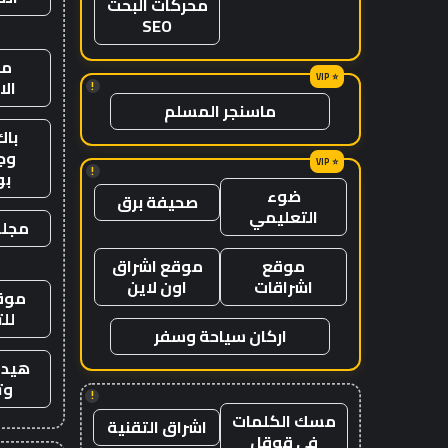
محركات البحث
SEO
من
ال
!
ماسنجر المسلم
باك
وج
!
ب
ضوء
صحيفة برق
التعليمي
مجلة
موقع
موقع اشراق
اشراقات
اون لاين
موقع
لل
اركان سياحة وسفر
هيدب
وت
!
مسك الكلمات
اشراق التقنية
في قوقل