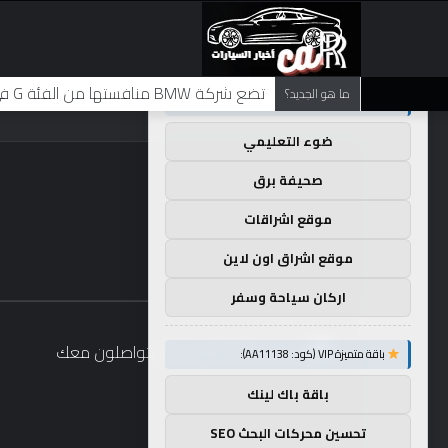
×
توصيات :
تضع شركة BMW منافستها من الفئة G في حالة انتظار مع وصول الرياح المعاكسة في الصين إلى موطنها
ما هو الجديد؟
باقة متميزة VIP (كود: AA35872):
ضوء التعليمي
صحيفة برق
موقع اشراقات
موقع اشراق اون لاين
اركان سياحة وسفر
باقة متميزة VIP (كود: AA11138):
باقة باك لينك
تحسين محركات البحث SEO