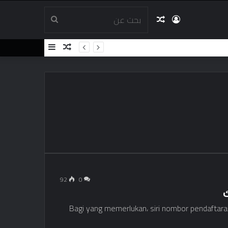
تسجيل
مقال
بحث
مقال
إضافة
الدخول
عشوائي
عن
عشوائي
عمود
جانبي
92
0
Bagi yang memerlukan، siri nombor pendaftara