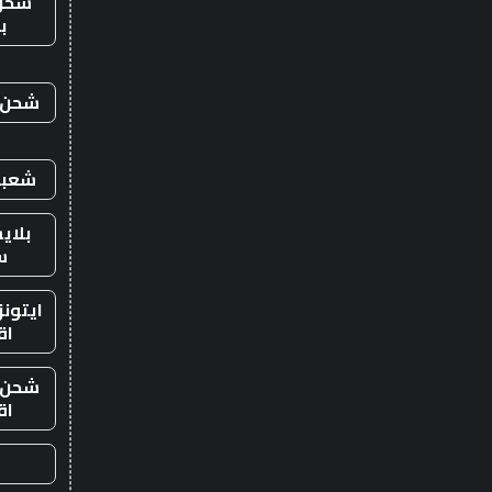
شحن
ب
شحن ي
شعبي
بلاي
س
ايتون
اق
شحن ي
اق