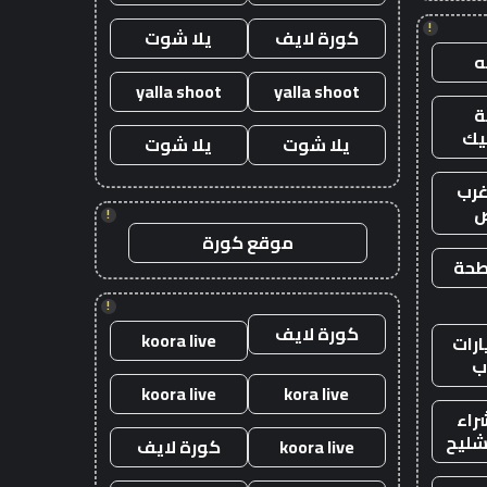
!
كورة لايف
يلا شوت
yalla shoot
yalla shoot
يك
يلا شوت
يلا شوت
رب
ض
!
موقع كورة
طحة
!
كورة لايف
koora live
رات
ب
koora live
kora live
راء
شليح
koora live
كورة لايف