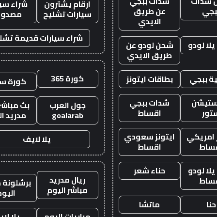
 شدات
شدات ببجي
ارقام يشترون
شراء سيا
بجي
عن طريق
سيارات تشليح
مصدوم
الايدي
شراء سيارات قديمة تشل
لا لودو
شحن لودو عن
طريق الايدي
كورة 365
ة ببجي
بطاقات ايتونز
كورة س
ستيشن
شدات ببجي
جول العرب
بث مباشر 
تور
اقساط
goalarab
مدريد ال
ز امريكي
ايتونز سعودي
يلا لايف
ساط
اقساط
لا لودو
حناء شعر
ريال مدريد
ساط
برشلونة م
مباشر اليوم
اليوم
حنا
ماتشا
مباريات اليوم
يلا لا