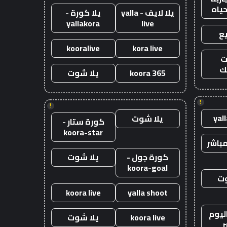
حياه
يلا لايف - yalla
يلا كورة -
yallakora
live
ع
kooralive
kora live
ت
ك
koora 365
يلا شوت
!
!
yal
يلا شوت
كورة ستار -
koora-star
باشر
كورة جول -
يلا شوت
koora-goal
وت
koora live
yalla shoot
ليوم
koora live
يلا شوت
ر