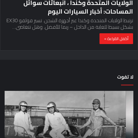
الولايات المتحدة وكندا ، انبعاثات سوائل
المساحات: أخبار السيارات اليوم
ترتبط الولايات المتحدة وكندا عبر أجهزة الشحن. تسير فولفو EX30
بشكل بسيط للغاية من الداخل – ربما للأفضل. وهل نتغاضى…
أكمل القراءة »
لا تفوت
لماذا
حق
تم
اختب
منع
الس
النساء
خم
من
دق
المشاركة
لل
في
عل