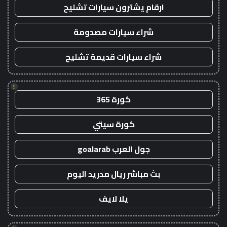
ارقام يشترون سيارات تشليح
شراء سيارات مصدومة
شراء سيارات قديمة تشليح
!
كورة 365
كورة سيتي
جول العرب goalarab
بث مباشر ريال مدريد اليوم
يلا لايف