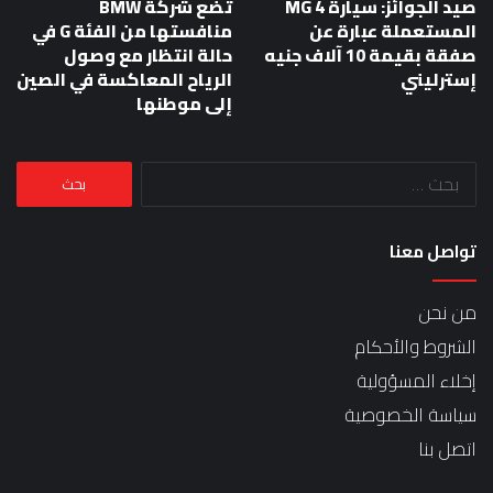
صيد الجوائز: سيارة MG 4
تضع شركة BMW
المستعملة عبارة عن
منافستها من الفئة G في
صفقة بقيمة 10 آلاف جنيه
حالة انتظار مع وصول
إسترليني
الرياح المعاكسة في الصين
إلى موطنها
البحث
عن:
تواصل معنا
من نحن
الشروط والأحكام
إخلاء المسؤولية
سياسة الخصوصية
اتصل بنا