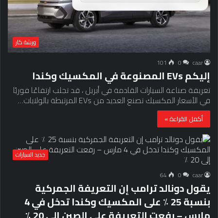
ورشة كار
101
0
caar
إليكم EVs المصنوعة في المكسيك وكندا
تعريفة صناعة السيارات القادمة في أبريل ، قد تجلب ارتفاعًا فوريًا
في الأسعار المكسيك تصنع العديد من EVs المرتبطة بالولايات…
أكمل القراءة »
جديد السيارات
64
0
caar
يقول دونالد ترامب إن التعريفة الجمركية
بنسبة 25 ٪ على المكسيك وكندا تدخل في 4
مارس – رفعت التعريفة على الصين إلى 20 ٪