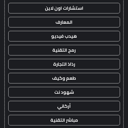
استشارات اون لاين
المعارف
هيدب فيديو
رمح التقنية
رذاذ التجارة
طعم وكيف
شهود نت
أركاني
مباشر التقنية