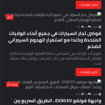
أكمل القراءة »
أخبار
91
0
caar
فوضى تجار السيارات في جميع أنحاء الولايات
المتحدة وكندا مع استمرار الهجوم السيبراني
الضخم
يقوم أحد الوكلاء في فينيكس بكتابة العقود الورقية بخط اليد
وقياس الجدارة الائتمانية من خلال التخمين. يواصل مالك سيارة
جيب…
أكمل القراءة »
ورشة كار
217
0
caar
واجهة فولفو EX30 EV ، الطريق السريع بين