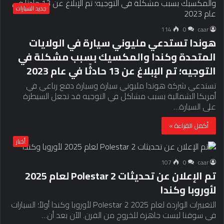
جديد السيارات
114
0
caar
هوندا تستدعي مليوني سيارة في الولايات
المتحدة وكندا والمكسيك بسبب مشكلة في
التوجيه؛ تم الإبلاغ عن 13 حادثًا في عام 2023
تستدعي شركة هوندا مليوني سيارة وسيارة دفع رباعي في
أمريكا الشمالية بسبب مشاكل في التوجيه قد تجعل السيطرة
على السيارة…
أكمل القراءة »
أخبار
107
0
caar
تم الإعلان عن تحديثات Polestar 2 لعام 2025
لأوروبا وكندا
التغييرات الواردة لعام 2025 Polestar 2 لأوروبا وكندا أولاً؛ السيارات
في سوقنا ليست جاهزة للخروج من الفرن. الآن بعد أن…