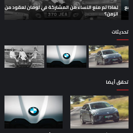
لومان
سيا
ع
لعقود
لماذا تم منع النساء من المشاركة في لومان لعقود من
خار
ح
من
بق
الزمن؟
خا
الزمن؟
00
حص
تحديثات
تحقق أيضا