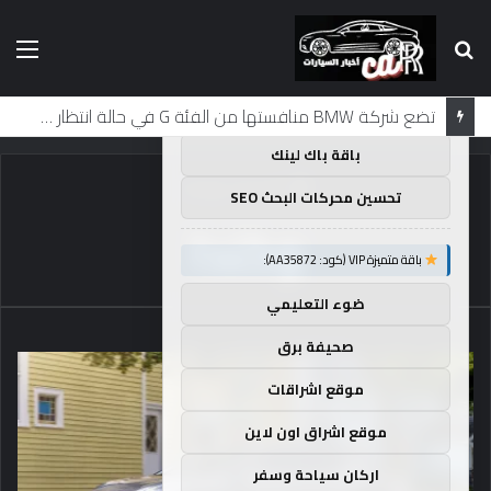
بحث
الق
×
توصيات :
عن
باقة متميزة VIP (كود: AA11138):
تضع شركة BMW منافستها من الفئة G في حالة انتظار مع وصول الرياح المعاكسة في الصين إلى موطنها
باقة باك لينك
الرئيسية
/
وكندا
تحسين محركات البحث SEO
وكندا
باقة متميزة VIP (كود: AA35872):
ضوء التعليمي
صحيفة برق
موقع اشراقات
موقع اشراق اون لاين
اركان سياحة وسفر